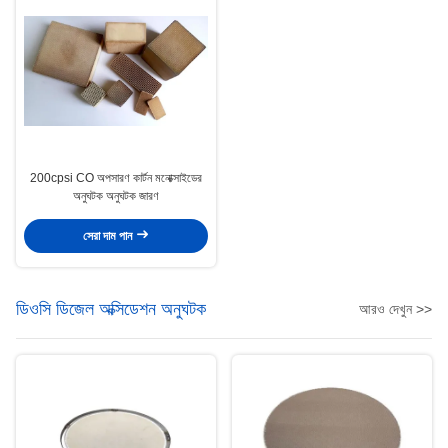
200cpsi CO অপসারণ কার্টন মনোক্সাইডের
অনুঘটক অনুঘটক জারণ
সেরা দাম পান
ডিওসি ডিজেল অক্সিডেশন অনুঘটক
আরও দেখুন >>