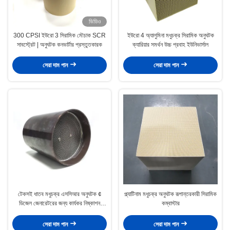
ভিডিও
300 CPSI ইউরো 3 সিরামিক মৌচাক SCR
ইউরো 4 অ্যালুমিনা মধুচক্র সিরামিক অনুঘটক
সাবস্ট্রেট | অনুঘটক কনভার্টার প্রস্তুতকারক
ক্যারিয়ার সমর্থন উচ্চ প্রবাহ ইউনিভার্সাল
সেরা দাম পান
সেরা দাম পান
টেকসই ধাতব মধুচক্র এসসিআর অনুঘটক ¢
প্ল্যাটিনাম মধুচক্র অনুঘটক রূপান্তরকারী সিরামিক
ডিজেল জেনারেটরের জন্য কার্যকর নিষ্কাশন
কম্বাস্টার
বিশোধক
সেরা দাম পান
সেরা দাম পান