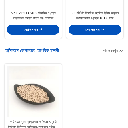
MgO Al2O3 SiO2 সিরামিক মধুচক্র
300 সিপিসি সিরামিক অনুঘটক ফিল্টার অনুঘটক
অনুঘটকটি সমস্ত রাস্তা বন্ধ যানবাহন
রূপান্তরকারী মধুচক্র 101.6 মিমি
যন্ত্রপাতিগুলিতে সহায়তা করে
সেরা দাম পান
সেরা দাম পান
অক্সিজেন জেনারেটর আণবিক চালনী
আরও দেখুন >>
মেডিকেল শ্বাস প্রশ্বাসের মেশিনের জন্য লি
লিথিয়াম ভিত্তিক অক্সিজেন জেনারেটর মলিকুলার