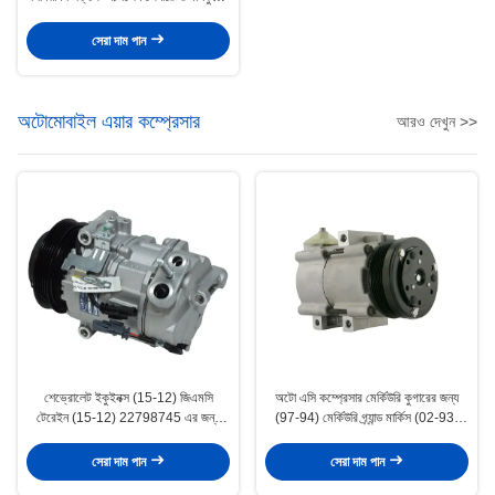
সিভ জেলিওাইট
সেরা দাম পান
অটোমোবাইল এয়ার কম্প্রেসার
আরও দেখুন >>
শেভ্রোলেট ইকুইনক্স (15-12) জিএমসি
অটো এসি কম্প্রেসার মের্কিউরি কুগারের জন্য
টেরেইন (15-12) 22798745 এর জন্য
(97-94) মের্কিউরি গ্র্যান্ড মার্কিস (02-93)
গাড়ী এয়ার কম্প্রেসার
F3VH-19703-AA 4L3Z19703AC
4L3Z19703AA
সেরা দাম পান
সেরা দাম পান