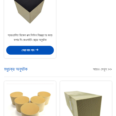
স্বয়ংচালিত ডিজেল নক্স নির্গমন নিয়ন্ত্রণের জন্য
কপার সি জেওলাইট স্ক্রের অনুঘটক
সেরা দাম পান
মধুচক্র অনুঘটক
আরও দেখুন >>