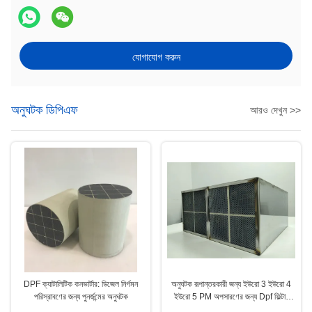
যোগাযোগ করুন
অনুঘটক ডিপিএফ
আরও দেখুন >>
DPF ক্যাটালিটিক কনভার্টার: ডিজেল নির্গমন
অনুঘটক রূপান্তরকারী জন্য ইউরো 3 ইউরো 4
পরিস্রাবণের জন্য পুনর্জন্মের অনুঘটক
ইউরো 5 PM অপসারণের জন্য Dpf ফিল্টার
অনুঘটক