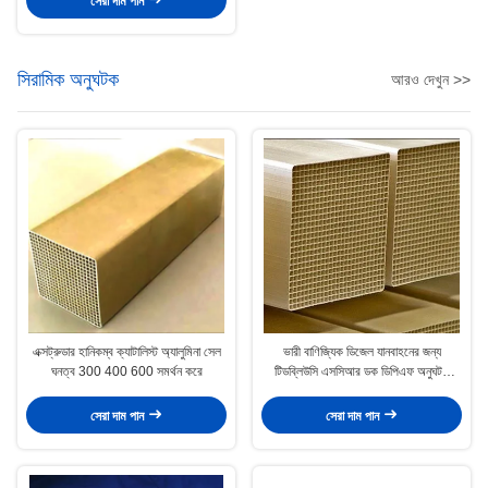
সেরা দাম পান
সিরামিক অনুঘটক
আরও দেখুন >>
এক্সট্রুডার হানিকম্ব ক্যাটালিস্ট অ্যালুমিনা সেল
ভারী বাণিজ্যিক ডিজেল যানবাহনের জন্য
ঘনত্ব 300 400 600 সমর্থন করে
টিডব্লিউসি এসসিআর ডক ডিপিএফ অনুঘটক
ইউরো 6
সেরা দাম পান
সেরা দাম পান