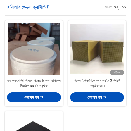
এসসিআর ডেনক্স ক্যাটালিস্ট
আরও দেখুন >>
ভিডিও
দক্ষ অ্যামোনিয়া নিঃসরণ নিয়ন্ত্রণের জন্য হানিকম্ব
ডিজেল ইঞ্জিনগুলিতে নক্স এনএইচ 3 নির্বাচনী
সিরামিক এএসসি অনুঘটক
অনুঘটক হ্রাস
সেরা দাম পান
সেরা দাম পান