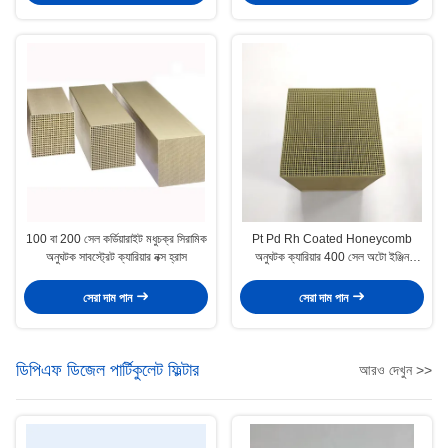
100 বা 200 সেল কর্ডিয়ারাইট মধুচক্র সিরামিক
Pt Pd Rh Coated Honeycomb
অনুঘটক সাবস্ট্রেট ক্যারিয়ার নক্স হ্রাস
অনুঘটক ক্যারিয়ার 400 সেল অটো ইঞ্জিন
এসসিআর ডিনিট্রেশন
সেরা দাম পান
সেরা দাম পান
ডিপিএফ ডিজেল পার্টিকুলেট ফিল্টার
আরও দেখুন >>