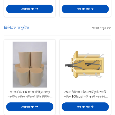
সেরা দাম পান
সেরা দাম পান
জিপিএফ অনুঘটক
আরও দেখুন >>
যানবাহন ইউরো 6 হালকা বাণিজ্যিক মধ্যে
পেট্রল জিডিআই ইঞ্জিনের পার্টিকুলেট পদার্থটি
অনুঘটকিত পেট্রল পার্টিকুলেট ফিল্টার সিজিপিএফ
আটকে 100cpsi অটো এক্সস্ট গ্যাস গ্যাস
অনুঘটক
অনুঘটক পরিশোধক
সেরা দাম পান
সেরা দাম পান