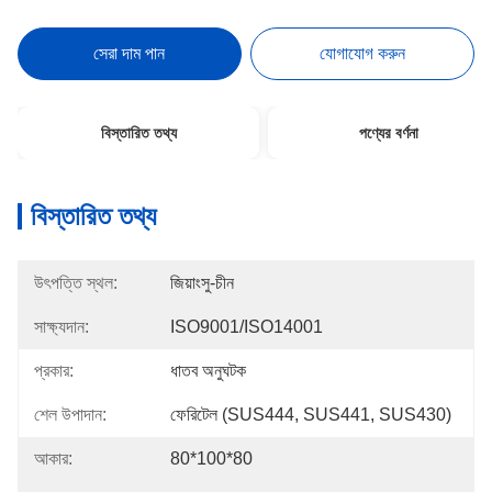
সেরা দাম পান
যোগাযোগ করুন
বিস্তারিত তথ্য
পণ্যের বর্ণনা
বিস্তারিত তথ্য
উৎপত্তি স্থল:
জিয়াংসু-চীন
সাক্ষ্যদান:
ISO9001/ISO14001
প্রকার:
ধাতব অনুঘটক
শেল উপাদান:
ফেরিটেল (SUS444, SUS441, SUS430)
আকার:
80*100*80