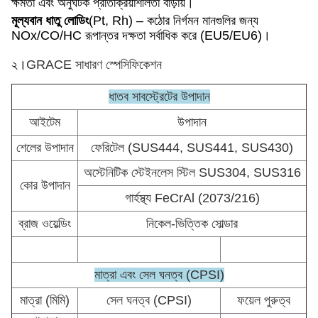
ক্ষমতা এবং অনুঘটক প্রতিক্রিয়াশীলতা বাড়ায়।
মূল্যবান ধাতু লোডিং
(Pt, Rh) – কঠোর নির্গমন মানগুলির জন্য
NOx/CO/HC রূপান্তর দক্ষতা সর্বাধিক করে (EU5/EU6)।
২।
GRACE সাধারণ স্পেসিফিকেশন
ধাতব সাবস্ট্রেটের উপাদান
আইটেম
উপাদান
শেলের উপাদান
ফেরিটেল (SUS444, SUS441, SUS430)
অস্টেনিটিক স্টেইনলেস স্টিল SUS304, SUS316
কোর উপাদান
গার্হস্থ্য FeCrAl (2073/216)
ব্রাজ ওয়েল্ডিং
নিকেল-ভিত্তিক সোল্ডার
মাত্রা এবং সেল ঘনত্ব (CPSI)
মাত্রা (মিমি)
সেল ঘনত্ব (CPSI)
ফয়েল পুরুত্ব