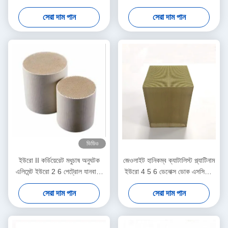
নির্গমন মান পূরণ করে।
ম্যানুফ্যাকচারিং
সেরা দাম পান
সেরা দাম পান
ভিডিও
ইউরো II কর্ডিয়েরেট মধুচাষ অনুঘটক
জেওলাইট হানিকম্ব ক্যাটালিস্ট প্ল্যাটিনাম
এলিমেন্ট ইউরো 2 6 পেট্রোল যানবাহন
ইউরো 4 5 6 ডেনোক্স ডোক এসসিআর
সমর্থন করে
পোক এসকে
সেরা দাম পান
সেরা দাম পান