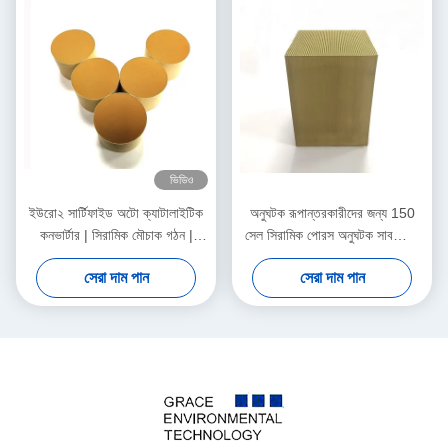
ভিডিও
ইউরো২ সার্টিফাইড অটো ক্যাটালাইটিক
অনুঘটক রূপান্তরকারীদের জন্য 150
কনভার্টার | সিরামিক মৌচাক গঠন |
সেল সিরামিক পোরস অনুঘটক সাবস্ট্রেট
পেট্রোল ইঞ্জিন উপযোগী
উপাদান
সেরা দাম পান
সেরা দাম পান