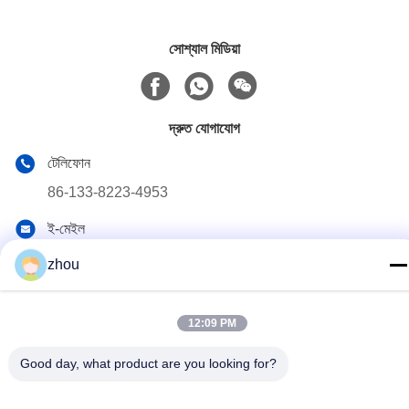
সোশ্যাল মিডিয়া
দ্রুত যোগাযোগ
টেলিফোন
86-133-8223-4953
ই-মেইল
sales@graceet.com
zhou
ঠিকানা
নং ৩৩৩৩ জিনচেং পূর্ব রোড, জিনওয়ু জেলা, ওউসি সিটি, জিয়াংসু প্রদেশ, চীন
12:09 PM
Good day, what product are you looking for?
গোপনীয়তা নীতি
|
সাইট ম্যাপ
চীন ভালো মানের অনুঘটক ডিপিএফ সরবরাহকারী। কপিরাইট © 2021-2026 Wuxi