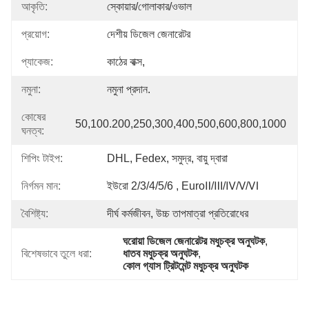
আকৃতি:
স্কোয়ার/গোলাকার/ওভাল
প্রয়োগ:
দেশীয় ডিজেল জেনারেটর
প্যাকেজ:
কাঠের বাক্স,
নমুনা:
নমুনা প্রদান.
কোষের
50,100.200,250,300,400,500,600,800,1000
ঘনত্ব:
শিপিং টাইপ:
DHL, Fedex, সমুদ্র, বায়ু দ্বারা
নির্গমন মান:
ইউরো 2/3/4/5/6 , EuroⅡ/Ⅲ/Ⅳ/Ⅴ/Ⅵ
বৈশিষ্ট্য:
দীর্ঘ কর্মজীবন, উচ্চ তাপমাত্রা প্রতিরোধের
ঘরোয়া ডিজেল জেনারেটর মধুচক্র অনুঘটক
, 
বিশেষভাবে তুলে ধরা:
ধাতব মধুচক্র অনুঘটক
, 
কোল গ্যাস ট্রিটমেন্ট মধুচক্র অনুঘটক