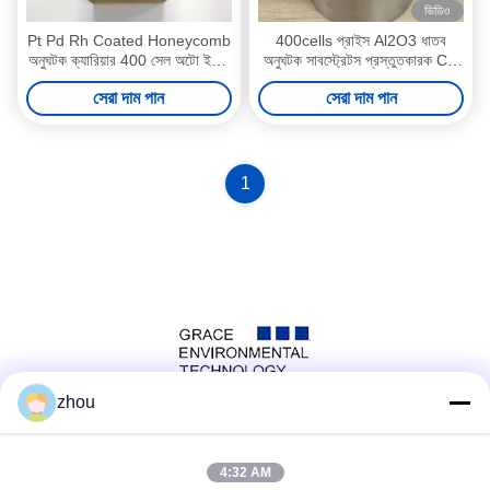
ভিডিও
Pt Pd Rh Coated Honeycomb
400cells প্রাইস Al2O3 ধাতব
অনুঘটক ক্যারিয়ার 400 সেল অটো ইঞ্জিন
অনুঘটক সাবস্ট্রেটস প্রস্তুতকারক CO
এসসিআর ডিনিট্রেশন
নির্বাচনী জারণ
সেরা দাম পান
সেরা দাম পান
1
zhou
সোশ্যাল মিডিয়া
4:32 AM