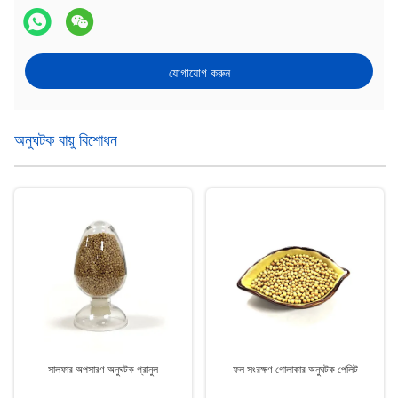
যোগাযোগ করুন
অনুঘটক বায়ু বিশোধন
সালফার অপসারণ অনুঘটক গ্রানুল
ফল সংরক্ষণ গোলাকার অনুঘটক পেলিট