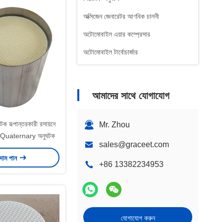
অক্সিজেন জেনারেটর আণবিক চালনী
অটোমোবাইল এয়ার কম্প্রেসার
অটোমোবাইল টার্বোচার্জার
আমাদের সাথে যোগাযোগ
ক রূপান্তরকারী রসায়নে
Mr. Zhou
Quaternary অনুঘটক
sales@graceet.com
 দাম পান
+86 13382234953
যোগাযোগ করুন