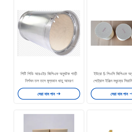
পিটি পিডি আরএইচ জিপিএফ অনুঘটক গাড়ী
ইউরো 5 পিওসি জিপিএফ অন
নির্গমন তল তলে মূল্যবান ধাতু আবরণ
পেট্রোল ইঞ্জিন মধুচক্র সিরাম
সেরা দাম পান
সেরা দাম পান