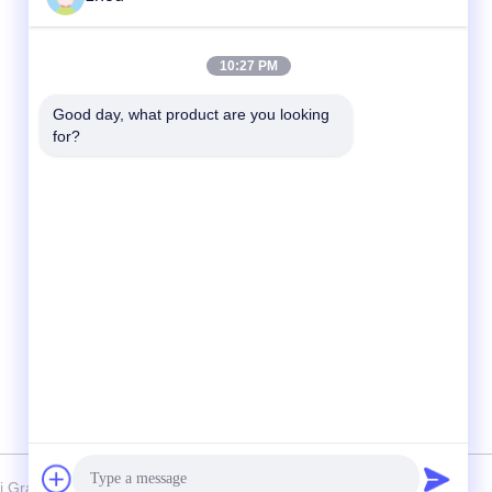
দ্রুত যোগাযোগ
10:27 PM
টেলিফোন
Good day, what product are you looking 
for?
86-133-8223-4953
ই-মেইল
sales@graceet.com
ঠিকানা
নং ৩৩৩৩ জিনচেং পূর্ব রোড, জিনওয়ু জেলা, ওউসি সিটি, জিয়াংসু
প্রদেশ, চীন
xi Grace Environmental Technology CO,.LTD . সমস্ত অধিকার সংরক্ষিত.