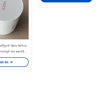
র্টিকুলেট ফিল্টার জিপিএফ
লেসমেন্ট কার জ্বালানী
অনুঘটক
 দাম পান