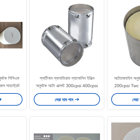
ুঘটক পিপিএফ
প্লাটিনাম প্যালাডিয়াম গ্যাসোলিন ইঞ্জিন
অটোমোবাইল অনুঘট
িকস সাবস্ট্রেট
অনুঘটক অটো এক্সস্ট 300cpsi 400cpsi
200cpsi Twc 
সেরা দাম পান
সেরা