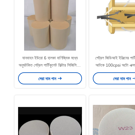
যানবাহন ইউরো 6 হালকা বাণিজ্যিক মধ্যে
পেট্রল জিডিআই ইঞ্জিনের পার্ট
অনুঘটকিত পেট্রল পার্টিকুলেট ফিল্টার সিজিপিএফ
আটকে 100cpsi অটো এক্সস্ট
অনুঘটক
অনুঘটক পরিশো
সেরা দাম পান
সেরা দাম পান