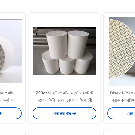
জন্ম প্যাসিভ
200cpsi অটোমোবাইল অনুঘটক এক্সটাস্ট
পিপিএফ ডিপিএফ পেট
্ট অনুঘটক
কন্ট্রোল ডিপিএফ অন পেট্রল গাড়ি যাত্রী
পুনর্জন্ম ক্যাটাল
সেরা দাম পান
সেরা