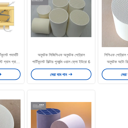
িকুলেট পদার্থটি
অনুঘটক সিজিপিএফ অনুঘটক পেট্রোল
পিপিএফ পেট্রোল পা
 গ্যাস গ্যাস
পার্টিকুলেট ফিল্টার পুনর্জন্ম ওয়াল ফ্লো ইউরো 6
অনুঘটক অটো রিপ্
ধক
সেরা দাম পান
সেরা