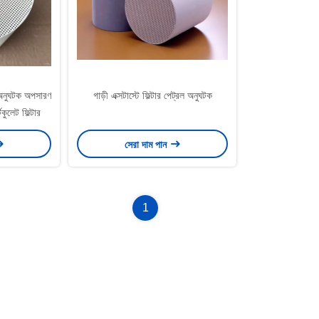
 অনুঘটক অপসারণ
গাড়ী এক্সটাস্টে ফিল্টার পেট্রল অনুঘটক
িকুলেট ফিল্টার
সেরা দাম পান
1