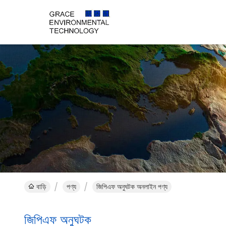
বাড়ি
পণ্য
জিপিএফ অনুঘটক অনলাইন পণ্য
জিপিএফ অনুঘটক