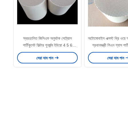
স্বয়ংচালিত জিপিএফ অনুঘটক পেট্রোল
অটোমোবাইল এক্সস্ট থ্রি ওয়ে
পার্টিকুলেট ফিল্টার পুনর্জন্ম ইউরো 4 5 6
প্রধানমন্ত্রী পিএন গ্যাস পার্ট
ইউনিভার্সাল
সেরা দাম পান
সেরা দাম পান