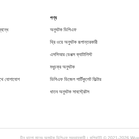
পণ্য
বন্ধে
অনুঘটক ডিপিএফ
থ্রি ওয়ে অনুঘটক রূপান্তরকারী
এসসিআর ডেনক্স ক্যাটালিস্ট
মধুচক্র অনুঘটক
থে যোগাযোগ
ডিপিএফ ডিজেল পার্টিকুলেট ফিল্টার
ধাতব অনুঘটক সাবস্ট্রেটস
চীন ভালো মানের অনুঘটক ডিপিএফ সরবরাহকারী। কপিরাইট © 2021-2026 Wu