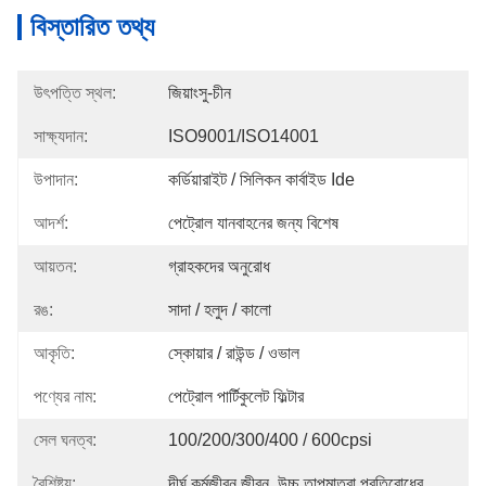
বিস্তারিত তথ্য
উৎপত্তি স্থল:
জিয়াংসু-চীন
সাক্ষ্যদান:
ISO9001/ISO14001
উপাদান:
কর্ডিয়ারাইট / সিলিকন কার্বাইড Ide
আদর্শ:
পেট্রোল যানবাহনের জন্য বিশেষ
আয়তন:
গ্রাহকদের অনুরোধ
রঙ:
সাদা / হলুদ / কালো
আকৃতি:
স্কোয়ার / রাউন্ড / ওভাল
পণ্যের নাম:
পেট্রোল পার্টিকুলেট ফিল্টার
সেল ঘনত্ব:
100/200/300/400 / 600cpsi
বৈশিষ্ট্য:
দীর্ঘ কর্মজীবন জীবন, উচ্চ তাপমাত্রা প্রতিরোধের