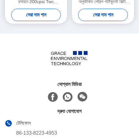
রসায়নে 200cpsi Twc
অনুঘটকিত পেট্রল পার্টিকুলেট ফিল্টার
Quaternary অনুঘটক
সিজিপিএফ অনুঘটক
সেরা দাম পান
সেরা দাম পান
সোশ্যাল মিডিয়া
দ্রুত যোগাযোগ
টেলিফোন
86-133-8223-4953