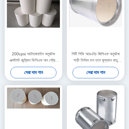
200cpsi অটোমোবাইল অনুঘটক
পিটি পিডি আরএইচ জিপিএফ অনুঘটক
এক্সটাস্ট কন্ট্রোল ডিপিএফ অন পেট্রল
গাড়ী নির্গমন তল তলে মূল্যবান ধাতু
গাড়ি যাত্রী
আবরণ
সেরা দাম পান
সেরা দাম পান