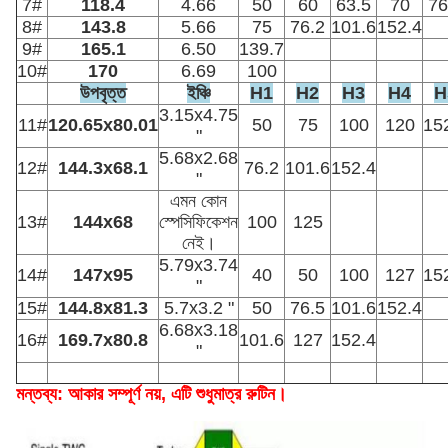
7#
118.4
4.66
50
60
63.5
70
76
8#
143.8
5.66
75
76.2
101.6
152.4
9#
165.1
6.50
139.7
10#
170
6.69
100
উপবৃত্ত
ইঞ্চি
H1
H2
H3
H4
H
3.15x4.75
11#
120.65x80.01
50
75
100
120
15
"
5.68x2.68
12#
144.3x68.1
76.2
101.6
152.4
"
এমন কোন
13#
144x68
স্পেসিফিকেশন
100
125
নেই।
5.79x3.74
14#
147x95
40
50
100
127
15
"
15#
144.8x81.3
5.7x3.2 "
50
76.5
101.6
152.4
6.68x3.18
16#
169.7x80.8
101.6
127
152.4
"
মন্তব্য: আকার সম্পূর্ণ নয়, এটি শুধুমাত্র রুটিন।