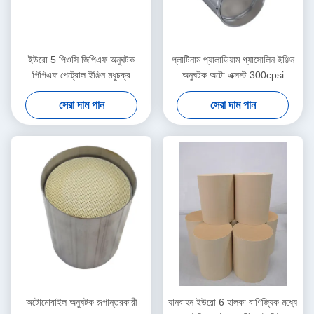
ইউরো 5 পিওসি জিপিএফ অনুঘটক
প্লাটিনাম প্যালাডিয়াম গ্যাসোলিন ইঞ্জিন
পিপিএফ পেট্রোল ইঞ্জিন মধুচক্র
অনুঘটক অটো এক্সস্ট 300cpsi
সিরামিকস সাবস্ট্রেট
400cpsi
সেরা দাম পান
সেরা দাম পান
অটোমোবাইল অনুঘটক রূপান্তরকারী
যানবাহন ইউরো 6 হালকা বাণিজ্যিক মধ্যে