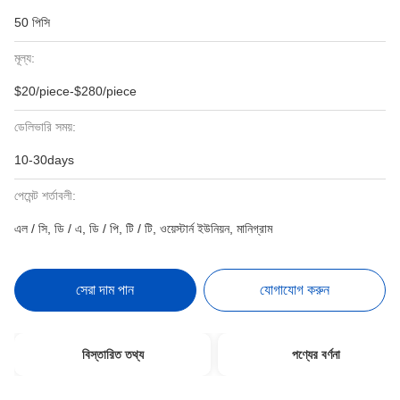
50 পিসি
মূল্য:
$20/piece-$280/piece
ডেলিভারি সময়:
10-30days
পেমেন্ট শর্তাবলী:
এল / সি, ডি / এ, ডি / পি, টি / টি, ওয়েস্টার্ন ইউনিয়ন, মানিগ্রাম
সেরা দাম পান
যোগাযোগ করুন
বিস্তারিত তথ্য
পণ্যের বর্ণনা