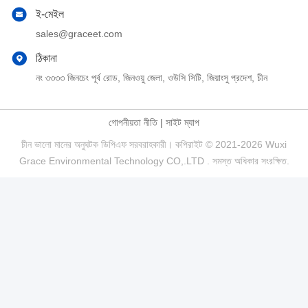
ই-মেইল
sales@graceet.com
ঠিকানা
নং ৩৩৩৩ জিনচেং পূর্ব রোড, জিনওয়ু জেলা, ওউসি সিটি, জিয়াংসু প্রদেশ, চীন
গোপনীয়তা নীতি
|
সাইট ম্যাপ
চীন ভালো মানের অনুঘটক ডিপিএফ সরবরাহকারী। কপিরাইট © 2021-2026 Wuxi
Grace Environmental Technology CO,.LTD . সমস্ত অধিকার সংরক্ষিত.