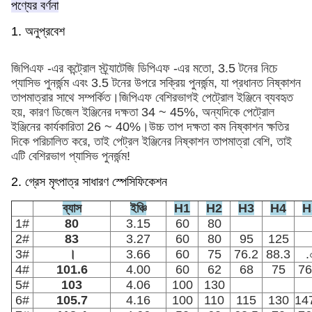
পণ্যের বর্ণনা
1. অনুপ্রবেশ
জিপিএফ -এর কন্ট্রোল স্ট্র্যাটেজি ডিপিএফ -এর মতো, 3.5 টনের নিচে
প্যাসিভ পুনর্জন্ম এবং 3.5 টনের উপরে সক্রিয় পুনর্জন্ম, যা প্রধানত নিষ্কাশন
তাপমাত্রার সাথে সম্পর্কিত।জিপিএফ বেশিরভাগই পেট্রোল ইঞ্জিনে ব্যবহৃত
হয়, কারণ ডিজেল ইঞ্জিনের দক্ষতা 34 ~ 45%, অন্যদিকে পেট্রোল
ইঞ্জিনের কার্যকারিতা 26 ~ 40%।উচ্চ তাপ দক্ষতা কম নিষ্কাশন ক্ষতির
দিকে পরিচালিত করে, তাই পেট্রল ইঞ্জিনের নিষ্কাশন তাপমাত্রা বেশি, তাই
এটি বেশিরভাগ প্যাসিভ পুনর্জন্ম!
2. গ্রেস মৃৎপাত্র সাধারণ স্পেসিফিকেশন
ব্যাস
ইঞ্চি
H1
H2
H3
H4
H
1#
80
3.15
60
80
2#
83
3.27
60
80
95
125
3#
।
3.66
60
75
76.2
88.3
.
4#
101.6
4.00
60
62
68
75
76
5#
103
4.06
100
130
6#
105.7
4.16
100
110
115
130
14