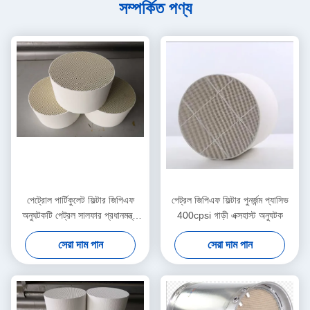
সম্পর্কিত পণ্য
পেট্রোল পার্টিকুলেট ফিল্টার জিপিএফ
পেট্রল জিপিএফ ফিল্টার পুনর্জন্ম প্যাসিভ
অনুঘটকটি পেট্রল সালফার প্রধানমন্ত্রী
400cpsi গাড়ী এক্সহাস্ট অনুঘটক
নির্গমন 600Cpsi হ্রাস করে
সেরা দাম পান
সেরা দাম পান