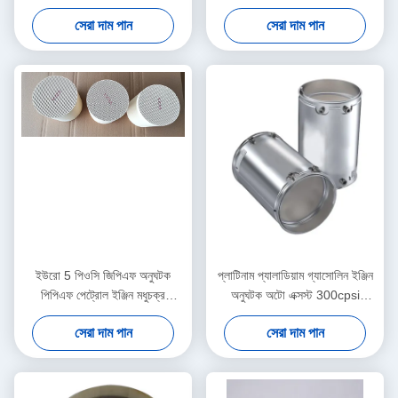
গাড়ি যাত্রী
6 ষষ্ঠ
সেরা দাম পান
সেরা দাম পান
ইউরো 5 পিওসি জিপিএফ অনুঘটক
প্লাটিনাম প্যালাডিয়াম গ্যাসোলিন ইঞ্জিন
পিপিএফ পেট্রোল ইঞ্জিন মধুচক্র
অনুঘটক অটো এক্সস্ট 300cpsi
সিরামিকস সাবস্ট্রেট
400cpsi
সেরা দাম পান
সেরা দাম পান