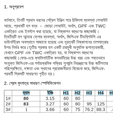
1. অনুপ্রবেশ
বর্তমানে, তিনটি প্রধান ধরনের পেট্রল ইঞ্জিন পরে চিকিৎসা ব্যবস্থা লেআউট
আছে, প্রথমটি হল বন্ধ － জোড়া লেআউট, অর্থাৎ, GPF এবং TWC
একত্রিত এবং ইনস্টল করা হয়েছে, যা নিষ্কাশন বহুগুণের কাছাকাছি।
দ্বিতীয়টি হল আন্ডার ফ্লোর ব্যবস্থা, অর্থাৎ, জিপিএফ টিডব্লিউসি এর
ডাউনস্ট্রিম অবস্থানে সাজানো হয়েছে এবং দূরত্বটি নিষ্কাশনের তাপমাত্রার
উপর নির্ভর করে।তৃতীয় প্রকার হল একটি চারমুখী অনুঘটক রূপান্তরকারী,
যেখানে GPF এবং TWC একত্রিত হয়, যা নিষ্কাশন বহুগুণের
কাছাকাছি।ফোর-ওয়ে ক্যাটালাইটিক কনভার্টারের উচ্চ খরচ এবং শক্তভাবে
সংযুক্ত জিপিএফ-এর পর্যায়ক্রমিক সক্রিয় পুনর্জন্ম নিয়ন্ত্রণের উচ্চ জটিলতার
পরিপ্রেক্ষিতে, দক্ষতা এবং স্থানের প্রয়োজনীয়তা বিবেচনা করে, জিপিএফ-
পরবর্তী স্কিমটি সাধারণত গৃহীত হয়।
2. গ্রেস মৃৎপাত্র সাধারণ স্পেসিফিকেশন
ব্যাস
ইঞ্চি
H1
H2
H3
H4
H
1#
80
3.15
60
80
2#
83
3.27
60
80
95
125
3#
।
3.66
60
75
76.2
88.3
.