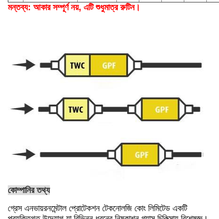
মন্তব্য: আকার সম্পূর্ণ নয়, এটি শুধুমাত্র রুটিন।
কোম্পানির তথ্য
গ্রেস এনভায়রনমেন্টাল প্রোটেকশন টেকনোলজি কোং লিমিটেড একটি
প্রযুক্তিগত উদ্যোগ যা বিভিন্ন ধরনের নিষ্কাশন গ্যাস চিকিত্সায় বিশেষজ্ঞ।