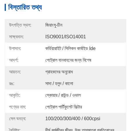
বিস্তারিত তথ্য
উৎপত্তি স্থল:
জিয়াংসু-চীন
সাক্ষ্যদান:
ISO9001/ISO14001
উপাদান:
কর্ডিয়ারাইট / সিলিকন কার্বাইড Ide
আদর্শ:
পেট্রোল যানবাহনের জন্য বিশেষ
আয়তন:
গ্রাহকদের অনুরোধ
রঙ:
সাদা / হলুদ / কালো
আকৃতি:
স্কোয়ার / রাউন্ড / ওভাল
পণ্যের নাম:
পেট্রোল পার্টিকুলেট ফিল্টার
সেল ঘনত্ব:
100/200/300/400 / 600cpsi
বৈশিষ্ট্য:
দীর্ঘ কর্মজীবন জীবন, উচ্চ তাপমাত্রা প্রতিরোধের