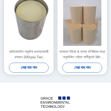
অটোমোবাইল অনুঘটক রূপান্তরকারী
যানবাহন ইউরো 6 হালকা বাণিজ্যিক মধ্যে
রসায়নে 200cpsi Twc
অনুঘটকিত পেট্রল পার্টিকুলেট ফিল্টার
Quaternary অনুঘটক
সিজিপিএফ অনুঘটক
সেরা দাম পান
সেরা দাম পান