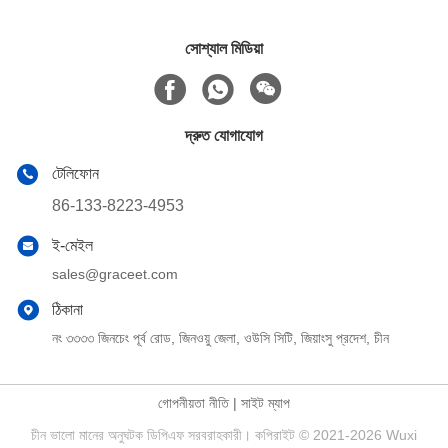
সোশ্যাল মিডিয়া
দ্রুত যোগাযোগ
টেলিফোন
86-133-8223-4953
ই-মেইল
sales@graceet.com
ঠিকানা
নং ৩৩৩৩ জিনচেং পূর্ব রোড, জিনওয়ু জেলা, ওউসি সিটি, জিয়াংসু প্রদেশ, চীন
গোপনীয়তা নীতি
|
সাইট ম্যাপ
চীন ভালো মানের অনুঘটক ডিপিএফ সরবরাহকারী। কপিরাইট © 2021-2026 Wuxi