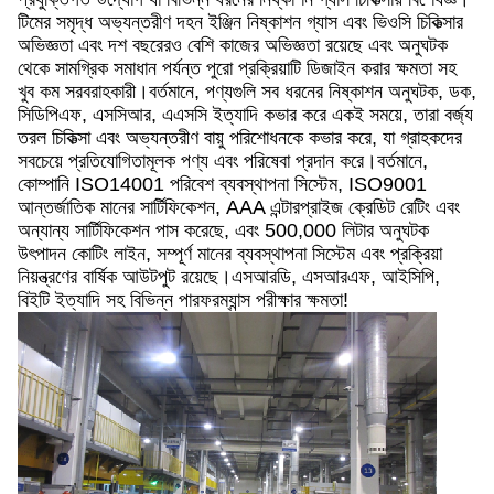
টিমের সমৃদ্ধ অভ্যন্তরীণ দহন ইঞ্জিন নিষ্কাশন গ্যাস এবং ভিওসি চিকিত্সার
অভিজ্ঞতা এবং দশ বছরেরও বেশি কাজের অভিজ্ঞতা রয়েছে এবং অনুঘটক
থেকে সামগ্রিক সমাধান পর্যন্ত পুরো প্রক্রিয়াটি ডিজাইন করার ক্ষমতা সহ
খুব কম সরবরাহকারী।বর্তমানে, পণ্যগুলি সব ধরনের নিষ্কাশন অনুঘটক, ডক,
সিডিপিএফ, এসসিআর, এএসসি ইত্যাদি কভার করে একই সময়ে, তারা বর্জ্য
তরল চিকিত্সা এবং অভ্যন্তরীণ বায়ু পরিশোধনকে কভার করে, যা গ্রাহকদের
সবচেয়ে প্রতিযোগিতামূলক পণ্য এবং পরিষেবা প্রদান করে।বর্তমানে,
কোম্পানি ISO14001 পরিবেশ ব্যবস্থাপনা সিস্টেম, ISO9001
আন্তর্জাতিক মানের সার্টিফিকেশন, AAA এন্টারপ্রাইজ ক্রেডিট রেটিং এবং
অন্যান্য সার্টিফিকেশন পাস করেছে, এবং 500,000 লিটার অনুঘটক
উৎপাদন কোটিং লাইন, সম্পূর্ণ মানের ব্যবস্থাপনা সিস্টেম এবং প্রক্রিয়া
নিয়ন্ত্রণের বার্ষিক আউটপুট রয়েছে।এসআরডি, এসআরএফ, আইসিপি,
বিইটি ইত্যাদি সহ বিভিন্ন পারফরম্যান্স পরীক্ষার ক্ষমতা!