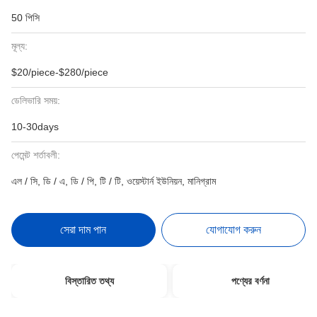
50 পিসি
মূল্য:
$20/piece-$280/piece
ডেলিভারি সময়:
10-30days
পেমেন্ট শর্তাবলী:
এল / সি, ডি / এ, ডি / পি, টি / টি, ওয়েস্টার্ন ইউনিয়ন, মানিগ্রাম
সেরা দাম পান
যোগাযোগ করুন
বিস্তারিত তথ্য
পণ্যের বর্ণনা