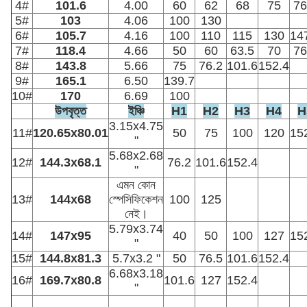
4#
101.6
4.00
60
62
68
75
76
5#
103
4.06
100
130
6#
105.7
4.16
100
110
115
130
14
7#
118.4
4.66
50
60
63.5
70
76
8#
143.8
5.66
75
76.2
101.6
152.4
9#
165.1
6.50
139.7
10#
170
6.69
100
উপবৃত্ত
ইঞ্চি
H1
H2
H3
H4
H
3.15x4.75
11#
120.65x80.01
50
75
100
120
15
"
5.68x2.68
12#
144.3x68.1
76.2
101.6
152.4
"
এমন কোন
13#
144x68
স্পেসিফিকেশন
100
125
নেই।
5.79x3.74
14#
147x95
40
50
100
127
15
"
15#
144.8x81.3
5.7x3.2 "
50
76.5
101.6
152.4
6.68x3.18
16#
169.7x80.8
101.6
127
152.4
"