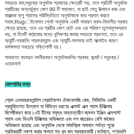
সবচেয়ে কম;মধুচক্র অনুঘটক প্রবাহের ক্ষেত্রটি গড়, তবে প্রতিটি অনুঘটক
প্রাচীরের অন্তর্ভুক্ত কোণ 90 টি সমকোণ, যা ছাই সেতু উত্পাদন করা এবং
মারাত্মক ফ্লু গ্যাসের পরিস্থিতিতে অনুঘটককে বাধা প্রদান করতে
সহজ;Rugেউখেলান প্লেট অনুঘটক একটি সাধারণ ক্রস-বিভাগীয় প্রবাহ
ক্ষেত্র রয়েছে, তবে এর প্রাচীর কোণ ছোট এবং এর পরিমাণ তুলনামূলকভাবে
বড়, যা তিনটি কাঠামোর মধ্যে ধূলিকণার জমার সবচেয়ে প্রবণতা, তবে এর
অ্যান্টি-পয়জনিং পারফরম্যান্স এবং অ্যান্টি-সালফার ডাই অক্সাইড জারণ
কর্মক্ষমতা সবচেয়ে শক্তিশালী হয়।
সাধারণত ব্যবহৃত নমনীয়করণ অনুঘটকগুলির প্রকার: ফ্ল্যাট / মধুচক্র /
ওয়েভফর্ম
কোম্পানির তথ্য
গ্রেস এনভায়রনমেন্টাল প্রোটেকশন টেকনোলজি কোং, লিমিটেড একটি
প্রযুক্তিগত উদ্যোগ যা বিভিন্ন ধরণের এক্সস্ট এক্স গ্যাস চিকিত্সায়
বিশেষীকরণ করে।এই টিমের সমৃদ্ধ অভ্যন্তরীণ জ্বলন ইঞ্জিন এক্সগাস্ট
গ্যাস এবং ভিওসি চিকিত্সার অভিজ্ঞতা এবং দশ বছরেরও বেশি কাজের
অভিজ্ঞতা রয়েছে এবং অনুঘটক থেকে সামগ্রিক সমাধান পর্যন্ত পুরো
প্রক্রিয়াটি নকশা করার ক্ষমতা সহ খুব কম সরবরাহকারী।বর্তমানে, পণ্যগুলি