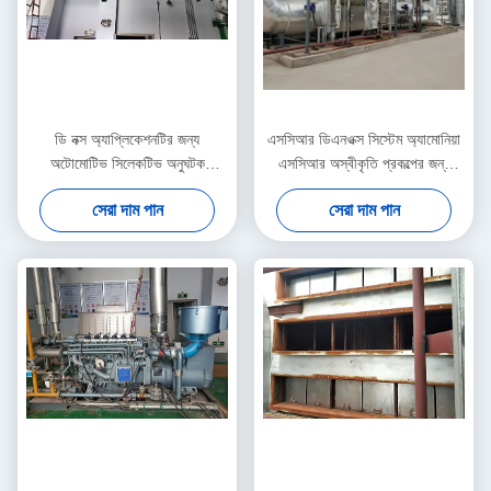
ডি নক্স অ্যাপ্লিকেশনটির জন্য
এসসিআর ডিএনওক্স সিস্টেম অ্যামোনিয়া
অটোমোটিভ সিলেকটিভ অনুঘটক
এসসিআর অস্বীকৃতি প্রকল্পের জন্য
রিডাকশন স্ক্রিন সিস্টেমগুলি
স্প্রেিং এবং মিক্সিং ডিভাইস
সেরা দাম পান
সেরা দাম পান