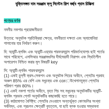
যুক্তিসঙ্গত দাম সরঞ্জাম ফ্লু সিস্টেম শিল্প বর্জ্য গ্যাস চিকিত্সা
পণ্যের বর্ণনা
নমনীয় নকশার প্রয়োজনীয়তা
উত্তর: অনুঘটক প্রতিক্রিয়া ক্ষেত্র, নমনীয়তা দক্ষতা এবং অ্যামোনিয়া
পালানোর হার নির্ধারণ করুন।
বি: অ্যান্টি-ব্লকিং এবং অ্যান্টি-ওয়্যার পারফরম্যান্স পরিবর্তনযোগ্য ছাই শর্তের
সাথে পরিবেশে, এসসিআর সরঞ্জামগুলির দীর্ঘমেয়াদী নিরাপদ এবং স্থিতিশীল
অপারেশন নিশ্চিত করার মূল বিষয়টি key
সি: অ্যান্টি-ব্লকিং পারফরম্যান্স
(1) একই চুল্লী ক্রস-সেকশন এবং অনুঘটক পিচের অধীনে, প্লেটের প্রবাহ
অঞ্চল 85% এর বেশি এবং মধুচক্র এবং corেউখেলানযুক্ত প্লেটের
পরিমাণ প্রায় 80%।
(২) একই নকশা শর্তের অধীনে, বৃহত পিচ সহ মধুচক্র অনুঘটকটির অ্যান্টি-
ব্লকিং প্রভাব প্লেট অনুঘটকটির কাছাকাছি হতে পারে।
(3) কাঠামোগত বৈশিষ্ট্য: প্লেটের দেওয়ালে অন্তর্ভুক্ত কোণগুলির সংখ্যা
সর্বনিম্ন, এবং প্রচলন ক্ষেত্রটি বৃহত্তম, যা ছাই ব্লক হওয়ার সম্ভাবনা