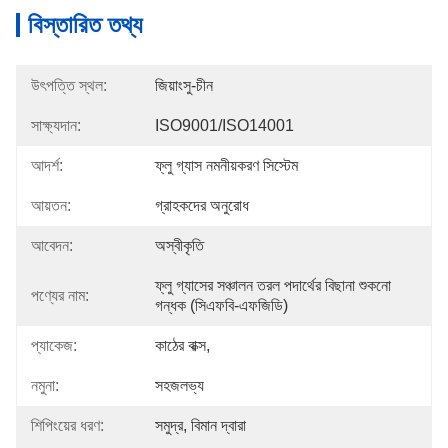
বিস্তারিত তথ্য
উৎপত্তি স্থল:
জিয়াংসু-চীন
সাক্ষ্যদান:
ISO9001/ISO14001
আদর্শ:
ফ্লু গ্যাস নমনীয়করণ সিস্টেম
আয়তন:
গ্রাহকদের অনুরোধ
আবেদন:
অস্বীকৃতি
ফ্লু গ্যাসের সঞ্চালন তরল পদার্থের বিছানা শুকনো 
পণ্যের নাম:
গন্ধক (সিএফবি-এফজিডি)
প্যাকেজ:
কাঠের বাক্স,
নমুনা:
সহজলভ্য
শিপিংয়ের ধরণ:
সমুদ্র, বিমান দ্বারা