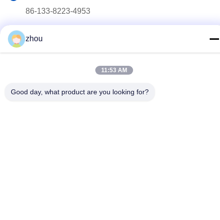
86-133-8223-4953
ই-মেইল
zhou
sales@graceet.com
ঠিকানা
11:53 AM
নং ৩৩৩৩ জিনচেং পূর্ব রোড, জিনওয়ু জেলা, ওউসি সিটি, জিয়াংসু প্রদেশ, চীন
Good day, what product are you looking for?
গোপনীয়তা নীতি
|
সাইট ম্যাপ
চীন ভালো মানের অনুঘটক ডিপিএফ সরবরাহকারী। কপিরাইট © 2021-2026 Wuxi
Grace Environmental Technology CO,.LTD . সমস্ত অধিকার সংরক্ষিত.