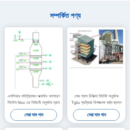
সম্পর্কিত পণ্য
এসসিআর নাইট্রোজেন অক্সাইড অপসারণ
লেজ গ্যাস চিকিত্সা ইউনিট অনুঘটক
সিস্টেম Nox এর নির্বাচনী অনুঘটক হ্রাস
Tgtu প্রক্রিয়া বিপজ্জনক বর্জ্য জ্বলন
সেরা দাম পান
সেরা দাম পান