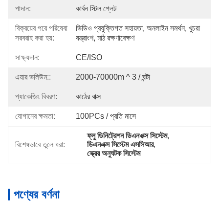
পাদান:
কার্বন স্টিল প্লেট
বিক্রয়ের পরে পরিষেবা
ভিডিও প্রযুক্তিগত সহায়তা, অনলাইন সমর্থন, খুচরা 
সরবরাহ করা হয়:
যন্ত্রাংশ, মাঠ রক্ষণাবেক্ষণ
সাক্ষ্যদান:
CE/ISO
এয়ার ভলিউম::
2000-70000m ^ 3 / ঘন্টা
প্যাকেজিং বিবরণ:
কাঠের বাক্স
যোগানের ক্ষমতা:
100PCs / প্রতি মাসে
ফ্লু ডিনিট্রেশন ডিএনওক্স সিস্টেম
, 
বিশেষভাবে তুলে ধরা:
ডিএনএক্স সিস্টেম এসসিআর
, 
স্ক্রের অনুঘটক সিস্টেম
পণ্যের বর্ণনা