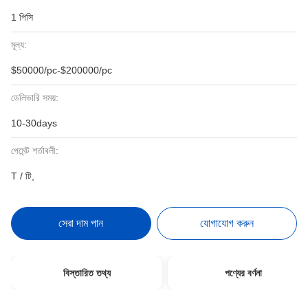
1 পিসি
মূল্য:
$50000/pc-$200000/pc
ডেলিভারি সময়:
10-30days
পেমেন্ট শর্তাবলী:
T / টি,
সেরা দাম পান
যোগাযোগ করুন
বিস্তারিত তথ্য
পণ্যের বর্ণনা