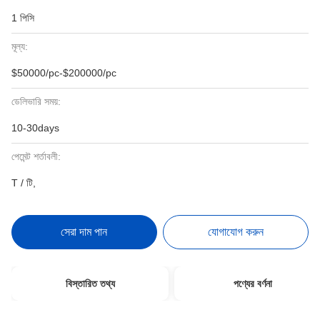
1 পিসি
মূল্য:
$50000/pc-$200000/pc
ডেলিভারি সময়:
10-30days
পেমেন্ট শর্তাবলী:
T / টি,
সেরা দাম পান
যোগাযোগ করুন
বিস্তারিত তথ্য
পণ্যের বর্ণনা