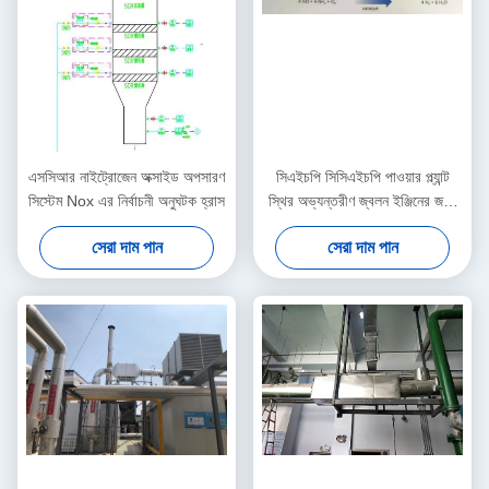
এসসিআর নাইট্রোজেন অক্সাইড অপসারণ
সিএইচপি সিসিএইচপি পাওয়ার প্ল্যান্ট
সিস্টেম Nox এর নির্বাচনী অনুঘটক হ্রাস
স্থির অভ্যন্তরীণ জ্বলন ইঞ্জিনের জন্য
ডিপিএফ এসসিআর এবং এসএনসিআর
সেরা দাম পান
সেরা দাম পান
ডেনক্স সিস্টেমগুলি