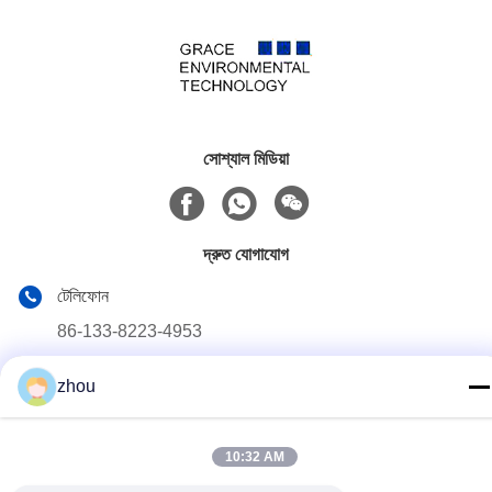
সোশ্যাল মিডিয়া
দ্রুত যোগাযোগ
টেলিফোন
86-133-8223-4953
ই-মেইল
zhou
sales@graceet.com
ঠিকানা
10:32 AM
নং ৩৩৩৩ জিনচেং পূর্ব রোড, জিনওয়ু জেলা, ওউসি সিটি, জিয়াংসু প্রদেশ, চীন