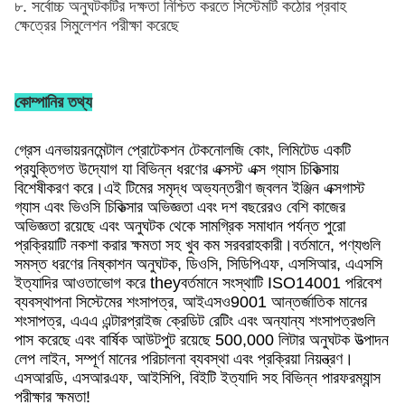
৮. সর্বোচ্চ অনুঘটকটির দক্ষতা নিশ্চিত করতে সিস্টেমটি কঠোর প্রবাহ
ক্ষেত্রের সিমুলেশন পরীক্ষা করেছে
কোম্পানির তথ্য
গ্রেস এনভায়রনমেন্টাল প্রোটেকশন টেকনোলজি কোং, লিমিটেড একটি
প্রযুক্তিগত উদ্যোগ যা বিভিন্ন ধরণের এক্সস্ট এক্স গ্যাস চিকিত্সায়
বিশেষীকরণ করে।এই টিমের সমৃদ্ধ অভ্যন্তরীণ জ্বলন ইঞ্জিন এক্সগাস্ট
গ্যাস এবং ভিওসি চিকিত্সার অভিজ্ঞতা এবং দশ বছরেরও বেশি কাজের
অভিজ্ঞতা রয়েছে এবং অনুঘটক থেকে সামগ্রিক সমাধান পর্যন্ত পুরো
প্রক্রিয়াটি নকশা করার ক্ষমতা সহ খুব কম সরবরাহকারী।বর্তমানে, পণ্যগুলি
সমস্ত ধরণের নিষ্কাশন অনুঘটক, ডিওসি, সিডিপিএফ, এসসিআর, এএসসি
ইত্যাদির আওতাভোগ করে theyবর্তমানে সংস্থাটি ISO14001 পরিবেশ
ব্যবস্থাপনা সিস্টেমের শংসাপত্র, আইএসও9001 আন্তর্জাতিক মানের
শংসাপত্র, এএএ এন্টারপ্রাইজ ক্রেডিট রেটিং এবং অন্যান্য শংসাপত্রগুলি
পাস করেছে এবং বার্ষিক আউটপুট রয়েছে 500,000 লিটার অনুঘটক উত্পাদন
লেপ লাইন, সম্পূর্ণ মানের পরিচালনা ব্যবস্থা এবং প্রক্রিয়া নিয়ন্ত্রণ।
এসআরডি, এসআরএফ, আইসিপি, বিইটি ইত্যাদি সহ বিভিন্ন পারফরম্যান্স
পরীক্ষার ক্ষমতা!