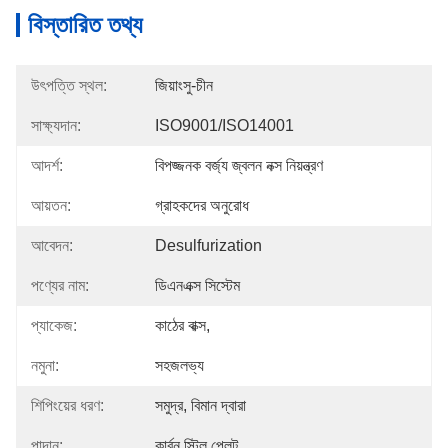
বিস্তারিত তথ্য
উৎপত্তি স্থল:
জিয়াংসু-চীন
সাক্ষ্যদান:
ISO9001/ISO14001
আদর্শ:
বিপজ্জনক বর্জ্য জ্বলন নক্স নিয়ন্ত্রণ
আয়তন:
গ্রাহকদের অনুরোধ
আবেদন:
Desulfurization
পণ্যের নাম:
ডিএনএক্স সিস্টেম
প্যাকেজ:
কাঠের বাক্স,
নমুনা:
সহজলভ্য
শিপিংয়ের ধরণ:
সমুদ্র, বিমান দ্বারা
পাদান:
কার্বন স্টিল প্লেট