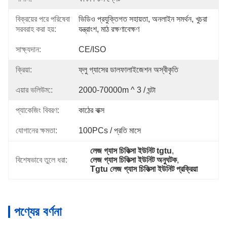
বিক্রয়ের পরে পরিষেবা
ভিডিও প্রযুক্তিগত সহায়তা, অনলাইন সমর্থন, খুচরা 
সরবরাহ করা হয়:
যন্ত্রাংশ, মাঠ রক্ষণাবেক্ষণ
সাক্ষ্যদান:
CE/ISO
ক্রিয়া:
ফ্লু গ্যাসের ডালফালাইজেশন অস্বীকৃতি
এয়ার ভলিউম::
2000-70000m ^ 3 / ঘন্টা
প্যাকেজিং বিবরণ:
কাঠের বাক্স
যোগানের ক্ষমতা:
100PCs / প্রতি মাসে
লেজ গ্যাস চিকিত্সা ইউনিট tgtu
, 
বিশেষভাবে তুলে ধরা:
লেজ গ্যাস চিকিত্সা ইউনিট অনুঘটক
, 
Tgtu লেজ গ্যাস চিকিত্সা ইউনিট প্রক্রিয়া
পণ্যের বর্ণনা