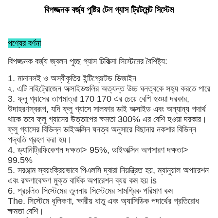
বিপজ্জনক বর্জ্য পুষ্টির টেল গ্যাস ট্রিটমেন্ট সিস্টেম
পণ্যের বর্ণনা
বিপজ্জনক বর্জ্য জ্বলন পুচ্ছ গ্যাস চিকিত্সা সিস্টেমের বৈশিষ্ট্য:
1. মানানসই ও অস্বীকৃতির ইন্টিগ্রেটেড ডিজাইন
২. এটি নাইট্রোজেন অক্সাইডগুলির অত্যন্ত উচ্চ ঘনত্বকে সহ্য করতে পারে
3. ফ্লু গ্যাসের তাপমাত্রা 170 170 এর চেয়ে বেশি হওয়া দরকার,
উদাহরণস্বরূপ, যদি ফ্লু গ্যাসে সালফার ডাই অক্সাইড এবং অন্যান্য পদার্থ
থাকে তবে ফ্লু গ্যাসের উত্তাপের ক্ষমতা 300% এর বেশি হওয়া দরকার।
ফ্লু গ্যাসের বিভিন্ন ডাইঅক্সিন ঘনত্ব অনুসারে বিছানার নকশার বিভিন্ন
পদ্ধতি গ্রহণ করা হয়।
4. ড্যানিট্রিফিকেশন দক্ষতা> 95%, ডাইঅক্সিন অপসারণ দক্ষতা>
99.5%
5. সরঞ্জাম স্বয়ংক্রিয়ভাবে পিএলসি দ্বারা নিয়ন্ত্রিত হয়, ম্যানুয়াল অপারেশন
এবং রক্ষণাবেক্ষণ মুক্ত বার্ষিক অপারেশন ব্যয় কম হয় is
6. প্রচলিত সিস্টেমের তুলনায় সিস্টেমের সামগ্রিক পরিমাণ কম
The. সিস্টেমে ধূলিকণা, ক্ষারীয় ধাতু এবং অ্যাসিডিক পদার্থের প্রতিরোধ
ক্ষমতা বেশি।