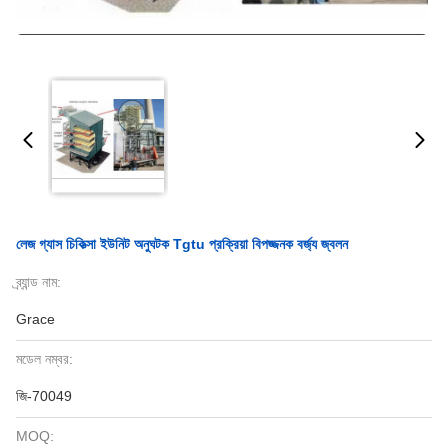
লেজ গ্যাস চিকিত্সা ইউনিট অনুঘটক Tgtu প্রক্রিয়া বিপজ্জনক বর্জ্য জ্বলন
ব্র্যান্ড নাম:
Grace
মডেল নম্বর:
জি-70049
MOQ: