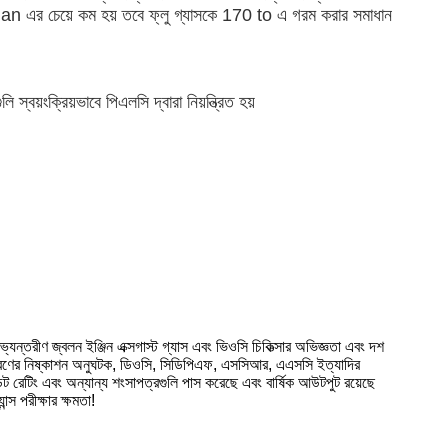
han এর চেয়ে কম হয় তবে ফ্লু গ্যাসকে 170 to এ গরম করার সমাধান
স্বয়ংক্রিয়ভাবে পিএলসি দ্বারা নিয়ন্ত্রিত হয়
যন্তরীণ জ্বলন ইঞ্জিন এক্সগাস্ট গ্যাস এবং ভিওসি চিকিত্সার অভিজ্ঞতা এবং দশ
্ত ধরণের নিষ্কাশন অনুঘটক, ডিওসি, সিডিপিএফ, এসসিআর, এএসসি ইত্যাদির
েটিং এবং অন্যান্য শংসাপত্রগুলি পাস করেছে এবং বার্ষিক আউটপুট রয়েছে
স পরীক্ষার ক্ষমতা!