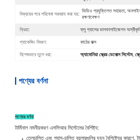
ভিডিও প্রযুক্তিগত সহায়তা, অনলাইন সম
বিক্রয়ের পরে পরিষেবা সরবরাহ করা হয়:
রক্ষণাবেক্ষণ
ক্রিয়া:
ফ্লু গ্যাসের ডালফালাইজেশন অস্বীকৃ
প্যাকেজিং বিবরণ:
কাঠের বাক্স
বিশেষভাবে তুলে ধরা:
অ্যামোনিয়া স্ক্রের ডেনোক্স সিস্টেম
, 
স্ক
পণ্যের বর্ণনা
পণ্যের বর্ণনা
টার্মিনাল নমনীয়করণ এসসিআর সিস্টেমের বৈশিষ্ট্য:
তেলচালিত এবং গ্যাস-চালিত বয়লারগুলির দহন বৈশিষ্ট্যের কারণে, ট