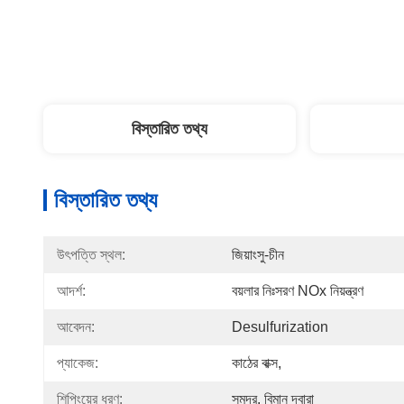
বিস্তারিত তথ্য
বিস্তারিত তথ্য
উৎপত্তি স্থল:
জিয়াংসু-চীন
আদর্শ:
বয়লার নিঃসরণ NOx নিয়ন্ত্রণ
আবেদন:
Desulfurization
প্যাকেজ:
কাঠের বাক্স,
শিপিংয়ের ধরণ:
সমুদ্র, বিমান দ্বারা