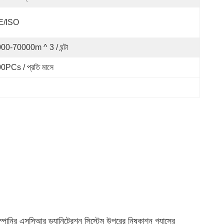
E/ISO
00-70000m ^ 3 / ঘন্টা
0PCs / প্রতি মাসে
োম্পানির এসসিআর ড্যানিট্রেশন সিস্টেম উপরের নিষ্কাশন গ্যাসের