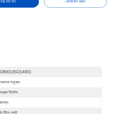
সেরা দাম পান
যোগাযোগ করুন
SO9001/ISO14001
রাহকদের অনুরোধ
নএক্স সিস্টেম
জলভ্য
্বন স্টিল প্লেট