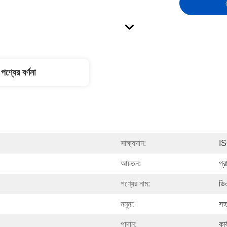
পণ্যের বর্ণনা
সাক্ষ্যদান:
I
আয়তন:
গ্
পণ্যের নাম:
ডিএ
নমুনা:
সহ
পাদান:
কার