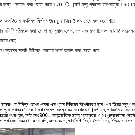
ণের জন্য প্রয়োগ করা যেতে পারে 170 ℃।(যদি ফ্লু গ্যাসের তাপমাত্রা 160 t
জেন অক্সাইডের সর্বনিম্ন নির্গমন 5mg / Nm3 এর চেয়ে কম হতে পারে
টি পরিবর্তন করা হয় না ম্যানুয়াল হস্তক্ষেপ এবং রক্ষণাবেক্ষণ ছাড়াই সরঞ্জামগুলি 
রভাব নেই
বং স্রাবের মানটি বিভিন্ন লোডের শর্তে অর্জন করা যেতে পারে
যোগ যা বিভিন্ন ধরণের এক্সস্ট এক্স গ্যাস চিকিত্সায় বিশেষীকরণ করে।এই টিমের সমৃদ্ধ অভ্
্ত পুরো প্রক্রিয়াটি নকশা করার ক্ষমতা সহ খুব কম সরবরাহকারী।বর্তমানে, পণ্যগুলি সমস
ের শংসাপত্র, আইএসও9001 আন্তর্জাতিক মানের শংসাপত্র, এএএ এন্টারপ্রাইজ ক্রেডিট র
ং প্রক্রিয়া নিয়ন্ত্রণ।এসআরডি, এসআরএফ, আইসিপি, বিইটি ইত্যাদি সহ বিভিন্ন পারফরম্যান্