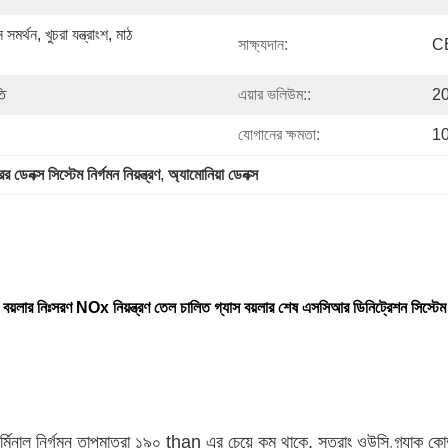
র্থন, খুচরা যন্ত্রাংশ, মাঠ 
সাক্ষ্যদান:
C
তি
এয়ার ভলিউম::
20
যোগানের ক্ষমতা:
10
্রের ডেনক্স সিস্টেম নির্গমন নিয়ন্ত্রণ
, 
অ্যামোনিয়া ডেনক্স
বয়লার নিঃসরণ NOx নিয়ন্ত্রণ তেল চালিত গ্যাস বয়লার শেষ এসসিআর ডিনিট্রেশন সিস্টেম
ার্মিনাল নির্গমন তাপমাত্রা ১৯০ than এর চেয়ে কম থাকে, সুতরাং ওউসি গ্র্যাক ক