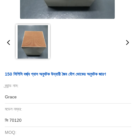
150 সিপিসি বর্জ্য গ্যাস অনুঘটক উদ্বায়ী জৈব যৌগ ভোকের অনুঘটক জারণ
ব্র্যান্ড নাম:
Grace
মডেল নম্বর:
জি 70120
MOQ: