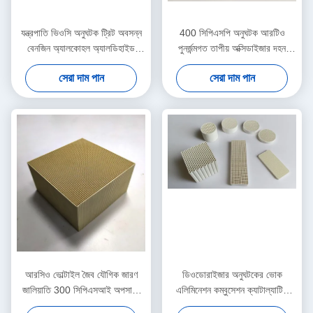
যন্ত্রপাতি ভিওসি অনুঘটক ট্রিট অবসন্ন
400 সিপিএসপি অনুঘটক আরটিও
বেনজিন অ্যালকোহল অ্যালডিহাইড
পুনর্জন্মগত তাপীয় অক্সিডাইজার দহন
অ্যালকেন 100x100x50 মিমি
চিকিত্সা ছোট ফ্লো
সেরা দাম পান
সেরা দাম পান
আরসিও ভোল্টাইল জৈব যৌগিক জারণ
ডিওডোরাইজার অনুঘটকের ভোক
জালিয়াতি 300 সিপিএসআই অপসারণ
এলিমিনেশন কম্বুসেশন ক্যাটাল্যাটিক
শিল্প বর্জ্য গ্যাস
জারণ পদ্ধতি