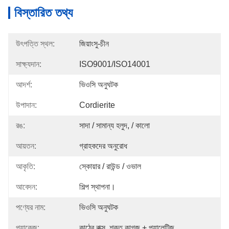
বিস্তারিত তথ্য
উৎপত্তি স্থল:
জিয়াংসু-চীন
সাক্ষ্যদান:
ISO9001/ISO14001
আদর্শ:
ভিওসি অনুঘটক
উপাদান:
Cordierite
রঙ:
সাদা / সামান্য হলুদ, / কালো
আয়তন:
গ্রাহকদের অনুরোধ
আকৃতি:
স্কোয়ার / রাউন্ড / ওভাল
আবেদন:
শিল্প স্থাপনা।
পণ্যের নাম:
ভিওসি অনুঘটক
প্যাকেজ:
কাঠের বাক্স, শক্ত কাগজ + প্যালেটিজ