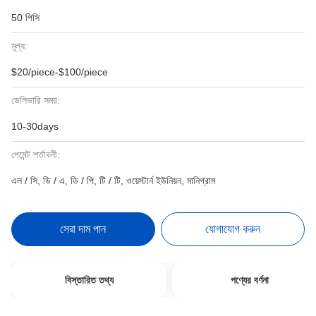
50 পিসি
মূল্য:
$20/piece-$100/piece
ডেলিভারি সময়:
10-30days
পেমেন্ট শর্তাবলী:
এল / সি, ডি / এ, ডি / পি, টি / টি, ওয়েস্টার্ন ইউনিয়ন, মানিগ্রাম
সেরা দাম পান
যোগাযোগ করুন
বিস্তারিত তথ্য
পণ্যের বর্ণনা