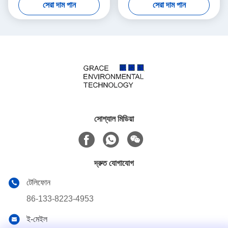
সেরা দাম পান
সেরা দাম পান
সোশ্যাল মিডিয়া
দ্রুত যোগাযোগ
টেলিফোন
86-133-8223-4953
ই-মেইল