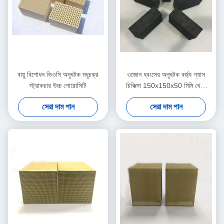
বায়ু বিশোধন ভিওসি অনুঘটক মধুচক্র
ওজোন ধ্বংসের অনুঘটক বর্জ্য গ্যাস
স্ট্রাকচার উচ্চ পোরোসিটি
চিকিত্সা 150x150x50 মিমি থেকে
300 মিমি
সেরা দাম পান
সেরা দাম পান