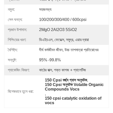
নমুনা:
সহজলভ্য
সেল ঘনত্ব:
100/200/300/400 / 600cpsi
প্রধান উপাদান:
2MgO 2Al2O3 5SiO2
শিপিংয়ের ধরণ:
ডিএইচএল, ফেডেক্স, সমুদ্র, এয়ার দ্বারা
বৈশিষ্ট্য:
দীর্ঘ কর্মজীবন জীবন, উচ্চ তাপমাত্রা প্রতিরোধের
সন্তুষ্ট:
95% -99.8%
প্যাকেজিং বিবরণ:
কাঠের বাক্স, শক্ত কাগজ + প্যালেটিজ
150 Cpsi বর্জ্য গ্যাস অনুঘটক
, 
150 Cpsi অনুঘটক Volatile Organic 
Compounds Vocs
বিশেষভাবে তুলে ধরা:
, 
150 cpsi catalytic oxidation of 
vocs