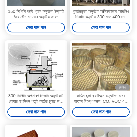
150 সিপিসি বর্জ্য গ্যাস অনুঘটক উদ্বায়ী
পুনর্জন্মমূলক অনুঘটক অক্সিডাইজার আরসিও
জৈব যৌগ ভোকের অনুঘটক জারণ
ভিওসি অনুঘটক 300 সেল 400 সেল
Cell
সেরা দাম পান
সেরা দাম পান
ভিডিও
300 সিপিসি অপসারণ ভিওসি অনুঘটকটি
কাঠের চুলা ক্যাটঅক্স অনুঘটক: ঘরের
লোয়ার ইগনিশন পয়েন্ট কাঠের চুলার জন্য
বাতাস বিশুদ্ধ করুন, CO, VOC এবং
অনুঘটক কম্বাস্টার
কালো ধোঁয়া হ্রাস করুন
সেরা দাম পান
সেরা দাম পান