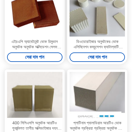
এইচএপি অ্যাবেটমেন্ট ভোক রিমুভাল
ডিওডোরাইজার অনুঘটকের ভোক
অনুঘটক অনুঘটক অক্সিডেশন সেলফ
এলিমিনেশন কম্বুসেশন ক্যাটাল্যাটিক
ক্লিনিং সিরামিক ফিল্টার সিস্টেম
জারণ পদ্ধতি
সেরা দাম পান
সেরা দাম পান
400 সিপিএসপি অনুঘটক আরটিও
প্লাটিনাম প্যালাডিয়াম আরটিও ভোক
পুনর্জন্মগত তাপীয় অক্সিডাইজার দহন
অনুঘটক প্রক্রিয়া প্রক্রিয়া অনুঘটক জারণ