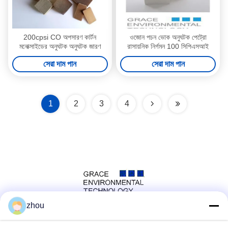
200cpsi CO অপসারণ কার্টন
ওজোন পচন ভোক অনুঘটক পেট্রো
মনোক্সাইডের অনুঘটক অনুঘটক জারণ
রাসায়নিক নির্গমন 100 সিপিএসআই
সেরা দাম পান
সেরা দাম পান
1
2
3
4
zhou
সোশ্যাল মিডিয়া