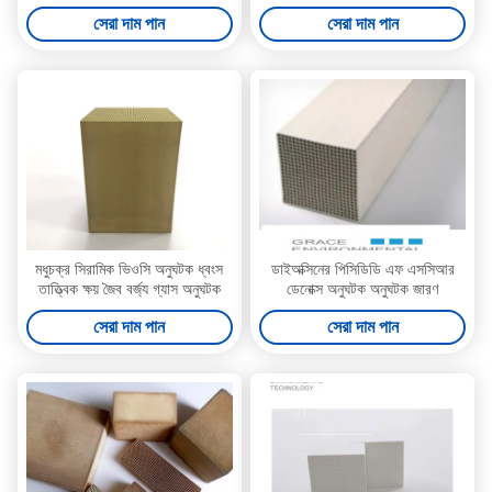
চিকিত্সা ছোট ফ্লো
প্রক্রিয়া
সেরা দাম পান
সেরা দাম পান
মধুচক্র সিরামিক ভিওসি অনুঘটক ধ্বংস
ডাইঅক্সিনের পিসিডিডি এফ এসসিআর
তাত্ত্বিক ক্ষয় জৈব বর্জ্য গ্যাস অনুঘটক
ডেনোক্স অনুঘটক অনুঘটক জারণ
সেরা দাম পান
সেরা দাম পান