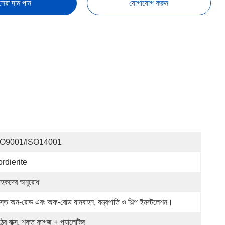
সেরা দাম পান
যোগাযোগ করুন
SO9001/ISO14001
rdierite
রাহকদের অনুরোধ
স্ত অন-রোড এবং অফ-রোড যানবাহন, যন্ত্রপাতি ও শিল্প ইনস্টলেশন।
ঠের বাক্স, শক্ত কাগজ + প্যালেটিজ