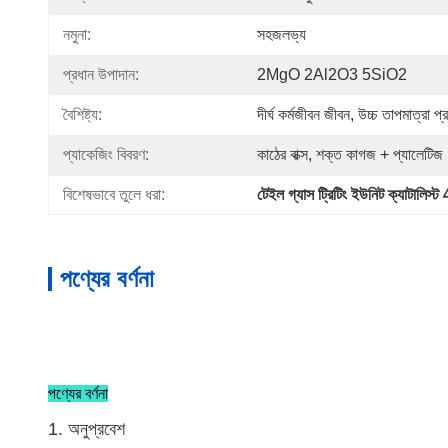
নমুনা:
সহজলভ্য
প্রধান উপাদান:
2MgO 2Al2O3 5SiO2
বৈশিষ্ট্য:
দীর্ঘ কর্মজীবন জীবন, উচ্চ তাপমাত্রা প
প্যাকেজিং বিবরণ:
কাঠের বাক্স, শক্ত কাগজ + প্যালেটিজ
বিশেষভাবে তুলে ধরা:
টেইল গ্যাস ট্রিটিং ইউনিট ক্যাটালিস
পণ্যের বর্ণনা
পণ্যের বর্ণনা
1. অনুপ্রবেশ