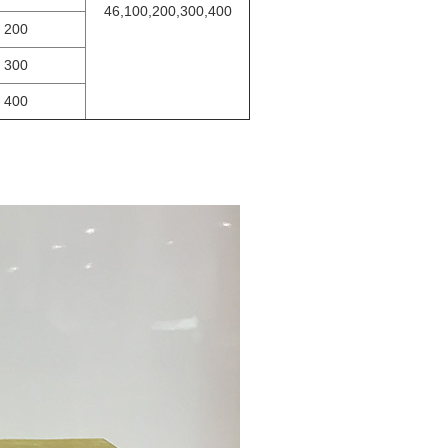
46,100,200,300,400
200
300
400