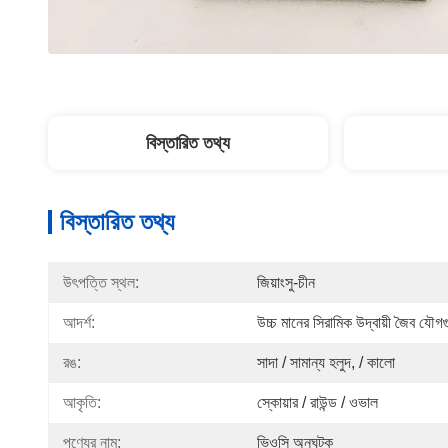
বিস্তারিত তথ্য
বিস্তারিত তথ্য
উৎপত্তি স্থল:
জিয়াংসু-চীন
আদর্শ:
উচ্চ মানের সিরামিক উদ্বায়ী জৈব যৌ
রঙ:
সাদা / সামান্য হলুদ, / কালো
আকৃতি:
স্কোয়ার / রাউন্ড / ওভাল
পণ্যের নাম:
ভিওসি অনুঘটক