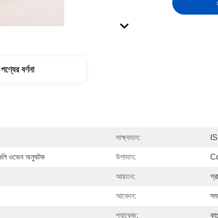
পণ্যের বর্ণনা
সাক্ষ্যদান:
I
গগুলি ওভেন অনুঘটক
উপাদান:
Co
আয়তন:
গ্
আবেদন:
সম
প্যাকেজ:
কা