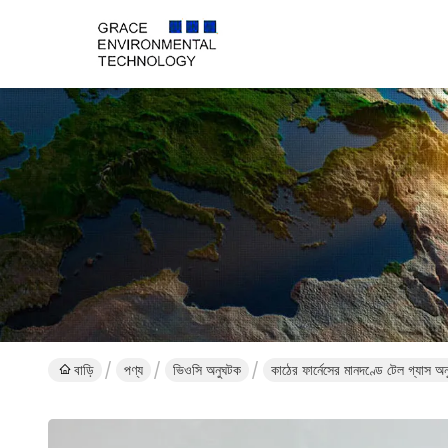
বাড়ি
পণ্য
ভিওসি অনুঘটক
কাঠের ফার্নেসের মানদণ্ডে টেল গ্যা