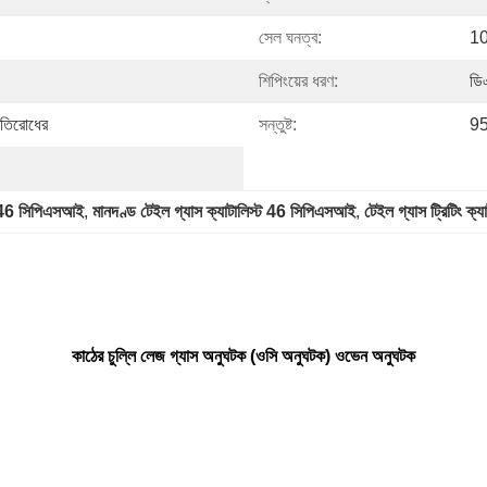
সেল ঘনত্ব:
10
শিপিংয়ের ধরণ:
ডিএ
্রতিরোধের
সন্তুষ্ট:
9
্ট 46 সিপিএসআই
, 
মানদণ্ড টেইল গ্যাস ক্যাটালিস্ট 46 সিপিএসআই
, 
টেইল গ্যাস ট্রিটিং ক
কাঠের চুল্লি লেজ গ্যাস অনুঘটক (ওসি অনুঘটক) ওভেন অনুঘটক