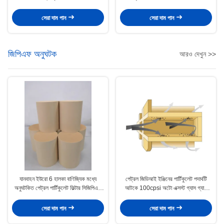
সেরা দাম পান
সেরা দাম পান
জিপিএফ অনুঘটক
আরও দেখুন >>
যানবাহন ইউরো 6 হালকা বাণিজ্যিক মধ্যে
পেট্রল জিডিআই ইঞ্জিনের পার্টিকুলেট পদার্থটি
অনুঘটকিত পেট্রল পার্টিকুলেট ফিল্টার সিজিপিএফ
আটকে 100cpsi অটো এক্সস্ট গ্যাস গ্যাস
অনুঘটক
অনুঘটক পরিশোধক
সেরা দাম পান
সেরা দাম পান