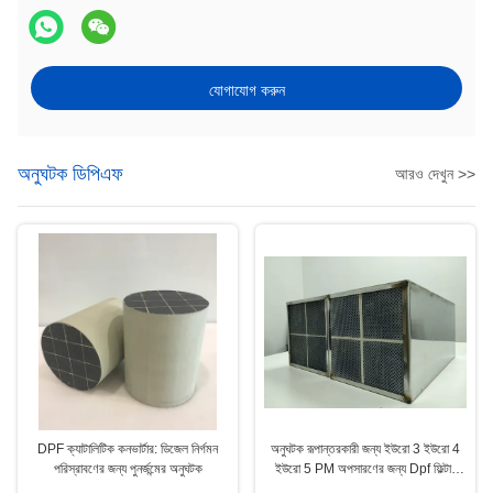
যোগাযোগ করুন
অনুঘটক ডিপিএফ
আরও দেখুন >>
DPF ক্যাটালিটিক কনভার্টার: ডিজেল নির্গমন
অনুঘটক রূপান্তরকারী জন্য ইউরো 3 ইউরো 4
পরিস্রাবণের জন্য পুনর্জন্মের অনুঘটক
ইউরো 5 PM অপসারণের জন্য Dpf ফিল্টার
অনুঘটক