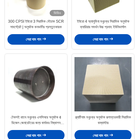
ভিডিও
300 CPSI ইউরো 3 সিরামিক মৌচাক SCR
ইউরো 4 অ্যালুমিনা মধুচক্র সিরামিক অনুঘটক
সাবস্ট্রেট | অনুঘটক কনভার্টার প্রস্তুতকারক
ক্যারিয়ার সমর্থন উচ্চ প্রবাহ ইউনিভার্সাল
সেরা দাম পান
সেরা দাম পান
টেকসই ধাতব মধুচক্র এসসিআর অনুঘটক ¢
প্ল্যাটিনাম মধুচক্র অনুঘটক রূপান্তরকারী সিরামিক
ডিজেল জেনারেটরের জন্য কার্যকর নিষ্কাশন
কম্বাস্টার
বিশোধক
সেরা দাম পান
সেরা দাম পান