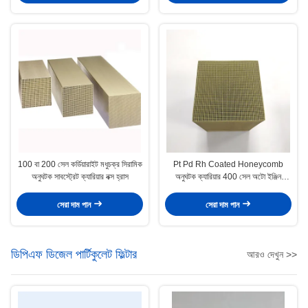
100 বা 200 সেল কর্ডিয়ারাইট মধুচক্র সিরামিক
Pt Pd Rh Coated Honeycomb
অনুঘটক সাবস্ট্রেট ক্যারিয়ার নক্স হ্রাস
অনুঘটক ক্যারিয়ার 400 সেল অটো ইঞ্জিন
এসসিআর ডিনিট্রেশন
সেরা দাম পান
সেরা দাম পান
ডিপিএফ ডিজেল পার্টিকুলেট ফিল্টার
আরও দেখুন >>