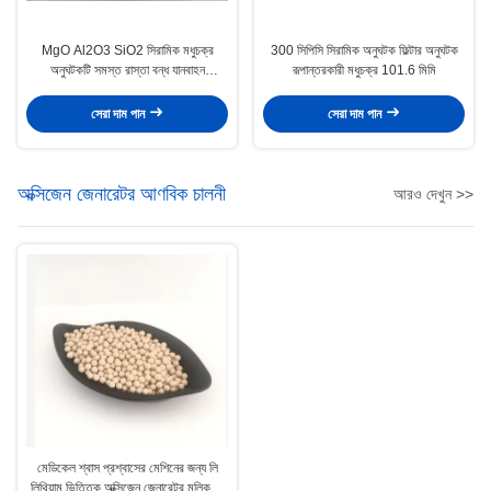
MgO Al2O3 SiO2 সিরামিক মধুচক্র
300 সিপিসি সিরামিক অনুঘটক ফিল্টার অনুঘটক
অনুঘটকটি সমস্ত রাস্তা বন্ধ যানবাহন
রূপান্তরকারী মধুচক্র 101.6 মিমি
যন্ত্রপাতিগুলিতে সহায়তা করে
সেরা দাম পান
সেরা দাম পান
অক্সিজেন জেনারেটর আণবিক চালনী
আরও দেখুন >>
মেডিকেল শ্বাস প্রশ্বাসের মেশিনের জন্য লি
লিথিয়াম ভিত্তিক অক্সিজেন জেনারেটর মলিকুলার