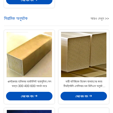
সেরা দাম পান
সিরামিক অনুঘটক
আরও দেখুন >>
এক্সট্রুডার হানিকম্ব ক্যাটালিস্ট অ্যালুমিনা সেল
ভারী বাণিজ্যিক ডিজেল যানবাহনের জন্য
ঘনত্ব 300 400 600 সমর্থন করে
টিডব্লিউসি এসসিআর ডক ডিপিএফ অনুঘটক
ইউরো 6
সেরা দাম পান
সেরা দাম পান