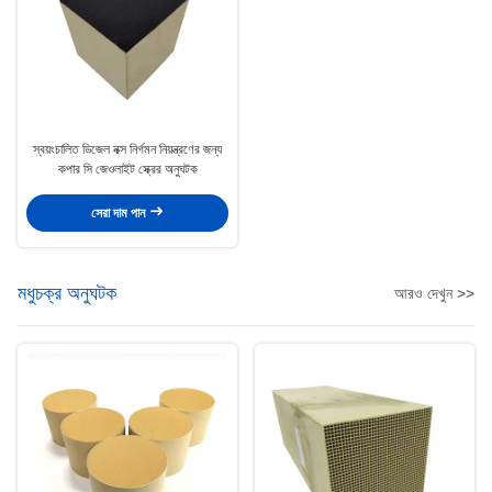
স্বয়ংচালিত ডিজেল নক্স নির্গমন নিয়ন্ত্রণের জন্য
কপার সি জেওলাইট স্ক্রের অনুঘটক
সেরা দাম পান
মধুচক্র অনুঘটক
আরও দেখুন >>