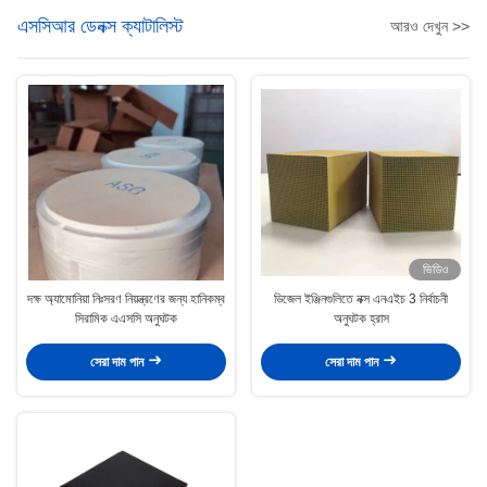
এসসিআর ডেনক্স ক্যাটালিস্ট
আরও দেখুন >>
ভিডিও
দক্ষ অ্যামোনিয়া নিঃসরণ নিয়ন্ত্রণের জন্য হানিকম্ব
ডিজেল ইঞ্জিনগুলিতে নক্স এনএইচ 3 নির্বাচনী
সিরামিক এএসসি অনুঘটক
অনুঘটক হ্রাস
সেরা দাম পান
সেরা দাম পান