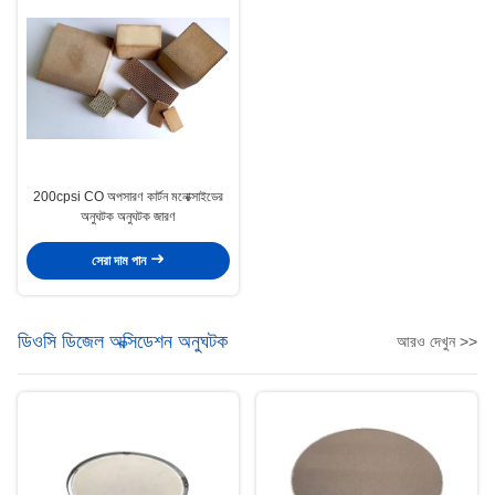
200cpsi CO অপসারণ কার্টন মনোক্সাইডের
অনুঘটক অনুঘটক জারণ
সেরা দাম পান
ডিওসি ডিজেল অক্সিডেশন অনুঘটক
আরও দেখুন >>