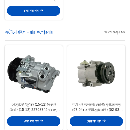
সিভ জেলিওাইট
সেরা দাম পান
অটোমোবাইল এয়ার কম্প্রেসার
আরও দেখুন >>
শেভ্রোলেট ইকুইনক্স (15-12) জিএমসি
অটো এসি কম্প্রেসার মের্কিউরি কুগারের জন্য
টেরেইন (15-12) 22798745 এর জন্য
(97-94) মের্কিউরি গ্র্যান্ড মার্কিস (02-93)
গাড়ী এয়ার কম্প্রেসার
F3VH-19703-AA 4L3Z19703AC
4L3Z19703AA
সেরা দাম পান
সেরা দাম পান