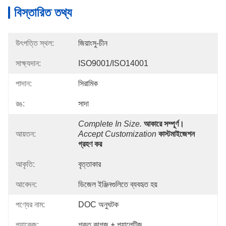
বিস্তারিত তথ্য
উৎপত্তি স্থল:
জিয়াংসু-চীন
সাক্ষ্যদান:
ISO9001/ISO14001
পাদান:
সিরামিক
রঙ:
সাদা
Complete In Size.
আকারে সম্পূর্ণ।
আয়তন:
Accept Customization
কাস্টমাইজেশন 
গ্রহণ কর
আকৃতি:
বৃত্তাকার
আবেদন:
ডিজেল ইঞ্জিনগুলিতে ব্যবহৃত হয়
পণ্যের নাম:
DOC অনুঘটক
প্যাকেজ:
শক্ত কাগজ + প্যালেটিজ