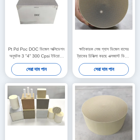
Pt Pd Poc DOC ডিজেল অক্সিডেশন
ক্ষতিকারক লেজ গ্যাস ডিজেল বাসের
অনুঘটক 3 "4" 300 Cpsi ইউরো 3
ট্রাকের চিকিত্সা করছে এক্সজাস্ট ডিজেল
4 5 এর জন্য
অক্সিডেশন অনুঘটক ডক সিসিআরটি
সেরা দাম পান
সেরা দাম পান
সিডিপিএফ