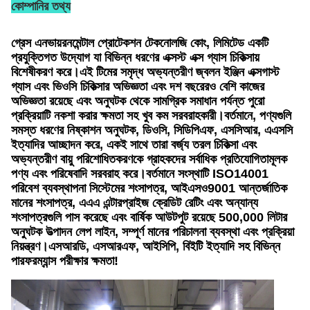
কোম্পানির তথ্য
গ্রেস এনভায়রনমেন্টাল প্রোটেকশন টেকনোলজি কোং, লিমিটেড একটি
প্রযুক্তিগত উদ্যোগ যা বিভিন্ন ধরণের এক্সস্ট এক্স গ্যাস চিকিত্সায়
বিশেষীকরণ করে।এই টিমের সমৃদ্ধ অভ্যন্তরীণ জ্বলন ইঞ্জিন এক্সগাস্ট
গ্যাস এবং ভিওসি চিকিত্সার অভিজ্ঞতা এবং দশ বছরেরও বেশি কাজের
অভিজ্ঞতা রয়েছে এবং অনুঘটক থেকে সামগ্রিক সমাধান পর্যন্ত পুরো
প্রক্রিয়াটি নকশা করার ক্ষমতা সহ খুব কম সরবরাহকারী।বর্তমানে, পণ্যগুলি
সমস্ত ধরণের নিষ্কাশন অনুঘটক, ডিওসি, সিডিপিএফ, এসসিআর, এএসসি
ইত্যাদির আচ্ছাদন করে, একই সাথে তারা বর্জ্য তরল চিকিত্সা এবং
অভ্যন্তরীণ বায়ু পরিশোধিতকরণকে গ্রাহকদের সর্বাধিক প্রতিযোগিতামূলক
পণ্য এবং পরিষেবাদি সরবরাহ করে।বর্তমানে সংস্থাটি ISO14001
পরিবেশ ব্যবস্থাপনা সিস্টেমের শংসাপত্র, আইএসও9001 আন্তর্জাতিক
মানের শংসাপত্র, এএএ এন্টারপ্রাইজ ক্রেডিট রেটিং এবং অন্যান্য
শংসাপত্রগুলি পাস করেছে এবং বার্ষিক আউটপুট রয়েছে 500,000 লিটার
অনুঘটক উত্পাদন লেপ লাইন, সম্পূর্ণ মানের পরিচালনা ব্যবস্থা এবং প্রক্রিয়া
নিয়ন্ত্রণ।এসআরডি, এসআরএফ, আইসিপি, বিইটি ইত্যাদি সহ বিভিন্ন
পারফরম্যান্স পরীক্ষার ক্ষমতা!