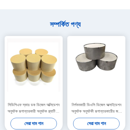
সম্পর্কিত পণ্য
সিডিপিএফ স্কার ডক ডিজেল অক্সিডেশন
নির্গমনকারী ডিওসি ডিজেল অক্সাইডেশন
অনুঘটক রূপান্তরকারী অনুঘটক প্ল্যাটিনাম
অনুঘটক অনুঘটকী রূপান্তরকারীের জন্য
চিকিত্সা বায়বীয় দূষণকারী
অক্সিডাইজড ইউরো III IV ভি
সেরা দাম পান
সেরা দাম পান