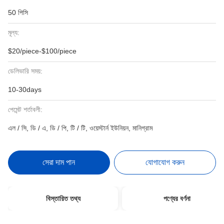
50 পিসি
মূল্য:
$20/piece-$100/piece
ডেলিভারি সময়:
10-30days
পেমেন্ট শর্তাবলী:
এল / সি, ডি / এ, ডি / পি, টি / টি, ওয়েস্টার্ন ইউনিয়ন, মানিগ্রাম
সেরা দাম পান
যোগাযোগ করুন
বিস্তারিত তথ্য
পণ্যের বর্ণনা