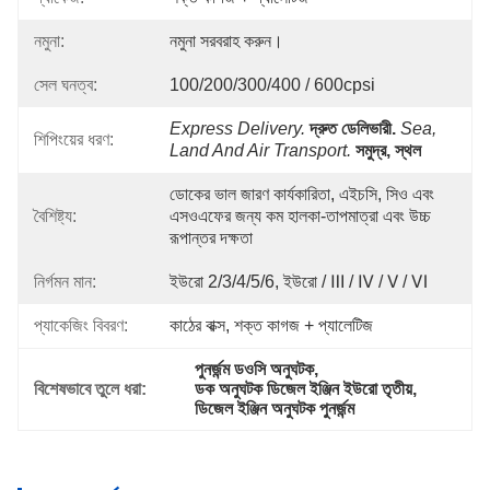
নমুনা:
নমুনা সরবরাহ করুন।
সেল ঘনত্ব:
100/200/300/400 / 600cpsi
Express Delivery.
দ্রুত ডেলিভারী.
Sea, 
শিপিংয়ের ধরণ:
Land And Air Transport.
সমুদ্র, স্থল 
ডোকের ভাল জারণ কার্যকারিতা, এইচসি, সিও এবং 
বৈশিষ্ট্য:
এসওএফের জন্য কম হালকা-তাপমাত্রা এবং উচ্চ 
রূপান্তর দক্ষতা 
নির্গমন মান:
ইউরো 2/3/4/5/6, ইউরো / Ⅲ / Ⅳ / Ⅴ / Ⅵ
প্যাকেজিং বিবরণ:
কাঠের বাক্স, শক্ত কাগজ + প্যালেটিজ
পুনর্জন্ম ডওসি অনুঘটক
, 
বিশেষভাবে তুলে ধরা:
ডক অনুঘটক ডিজেল ইঞ্জিন ইউরো তৃতীয়
, 
ডিজেল ইঞ্জিন অনুঘটক পুনর্জন্ম