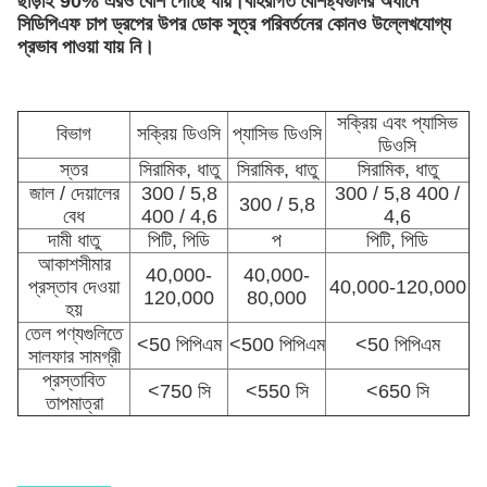
ছাড়াই 90% এরও বেশি পৌঁছে যায়।বহিরাগত বৈশিষ্ট্যগুলির অধীনে
সিডিপিএফ চাপ ড্রপের উপর ডোক সূত্র পরিবর্তনের কোনও উল্লেখযোগ্য
প্রভাব পাওয়া যায় নি।
সক্রিয় এবং প্যাসিভ
বিভাগ
সক্রিয় ডিওসি
প্যাসিভ ডিওসি
ডিওসি
স্তর
সিরামিক, ধাতু
সিরামিক, ধাতু
সিরামিক, ধাতু
জাল / দেয়ালের
300 / 5,8
300 / 5,8 400 /
300 / 5,8
বেধ
400 / 4,6
4,6
দামী ধাতু
পিটি, পিডি
প
পিটি, পিডি
আকাশসীমার
40,000-
40,000-
প্রস্তাব দেওয়া
40,000-120,000
120,000
80,000
হয়
তেল পণ্যগুলিতে
<50 পিপিএম
<500 পিপিএম
<50 পিপিএম
সালফার সামগ্রী
প্রস্তাবিত
<750 সি
<550 সি
<650 সি
তাপমাত্রা