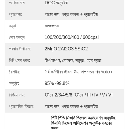
পণ্যের নাম:
DOC অনুঘটক
প্যাকেজ:
কাঠের বাক্স, শক্ত কাগজ + প্যালেটিজ
নমুনা:
সহজলভ্য
সেল ঘনত্ব:
100/200/300/400 / 600cpsi
প্রধান উপাদান:
2MgO 2Al2O3 5SiO2
শিপিংয়ের ধরণ:
ডিএইচএল, ফেডেক্স, সমুদ্র, এয়ার দ্বারা
বৈশিষ্ট্য:
দীর্ঘ কর্মজীবন জীবন, উচ্চ তাপমাত্রা প্রতিরোধের
সন্তুষ্ট:
95% -99.8%
নির্গমন মান:
ইউরো 2/3/4/5/6, ইউরো / Ⅲ / Ⅳ / Ⅴ / Ⅵ
প্যাকেজিং বিবরণ:
কাঠের বাক্স, শক্ত কাগজ + প্যালেটিজ
পিটি পিডি ডিওসি ডিজেল অক্সিডেশন অনুঘটক
, 
ডিওসি ডিজেল অক্সিডেশন অনুঘটক বাহনের 
জন্য