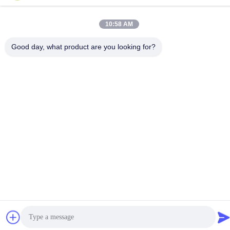
নং ৩৩৩৩ জিনচেং পূর্ব রোড, জিনওয়ু জেলা, ওউসি সিটি, জিয়াংসু প্রদেশ, চীন
10:58 AM
গোপনীয়তা নীতি
|
সাইট ম্যাপ
Good day, what product are you looking for?
চীন ভালো মানের অনুঘটক ডিপিএফ সরবরাহকারী। কপিরাইট © 2021-2026 Wuxi
Grace Environmental Technology CO,.LTD . সমস্ত অধিকার সংরক্ষিত.