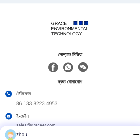
সোশ্যাল মিডিয়া
দ্রুত যোগাযোগ
টেলিফোন
86-133-8223-4953
ই-মেইল
sales@graceet.com
zhou
ঠিকানা