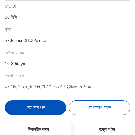
MOQ:
50 পিসি
মূল্য:
$20/piece-$100/piece
ডেলিভারি সময়:
10-30days
পেমেন্ট শর্তাবলী:
এল / সি, ডি / এ, ডি / পি, টি / টি, ওয়েস্টার্ন ইউনিয়ন, মানিগ্রাম
সেরা দাম পান
যোগাযোগ করুন
বিস্তারিত তথ্য
পণ্যের বর্ণনা