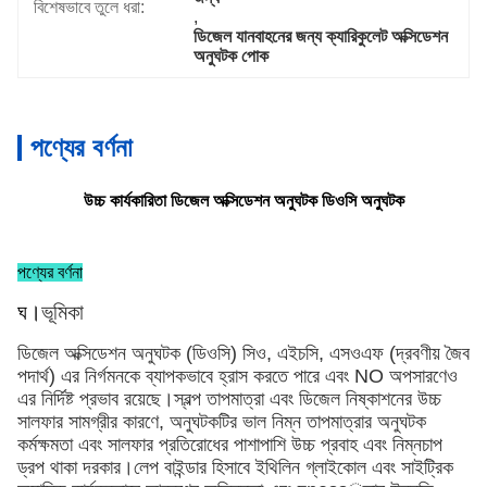
বিশেষভাবে তুলে ধরা:
, 
ডিজেল যানবাহনের জন্য ক্যারিকুলেট অক্সিডেশন 
অনুঘটক পোক
পণ্যের বর্ণনা
উচ্চ কার্যকারিতা ডিজেল অক্সিডেশন অনুঘটক ডিওসি অনুঘটক
পণ্যের বর্ণনা
ঘ।
ভূমিকা
ডিজেল অক্সিডেশন অনুঘটক (ডিওসি) সিও, এইচসি, এসওএফ (দ্রবণীয় জৈব
পদার্থ) এর নির্গমনকে ব্যাপকভাবে হ্রাস করতে পারে এবং NO অপসারণেও
এর নির্দিষ্ট প্রভাব রয়েছে।স্বল্প তাপমাত্রা এবং ডিজেল নিষ্কাশনের উচ্চ
সালফার সামগ্রীর কারণে, অনুঘটকটির ভাল নিম্ন তাপমাত্রার অনুঘটক
কর্মক্ষমতা এবং সালফার প্রতিরোধের পাশাপাশি উচ্চ প্রবাহ এবং নিম্নচাপ
ড্রপ থাকা দরকার।লেপ বাইন্ডার হিসাবে ইথিলিন গ্লাইকোল এবং সাইট্রিক