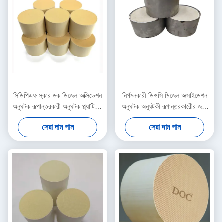
সিডিপিএফ স্কার ডক ডিজেল অক্সিডেশন
নির্গমনকারী ডিওসি ডিজেল অক্সাইডেশন
অনুঘটক রূপান্তরকারী অনুঘটক প্ল্যাটিনাম
অনুঘটক অনুঘটকী রূপান্তরকারীের জন্য
চিকিত্সা বায়বীয় দূষণকারী
অক্সিডাইজড ইউরো III IV ভি
সেরা দাম পান
সেরা দাম পান