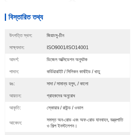
বিস্তারিত তথ্য
উৎপত্তি স্থল:
জিয়াংসু-চীন
সাক্ষ্যদান:
ISO9001/ISO14001
আদর্শ:
ডিজেল অক্সিডেশন অনুঘটক
পাদান:
কর্ডিয়ারাইট / সিলিকন কার্বাইড / ধাতু
রঙ:
সাদা / সামান্য হলুদ, / কালো
আয়তন:
গ্রাহকদের অনুরোধ
আকৃতি:
স্কোয়ার / রাউন্ড / ওভাল
সমস্ত অন-রোড এবং অফ-রোড যানবাহন, যন্ত্রপাতি 
আবেদন:
ও শিল্প ইনস্টলেশন।