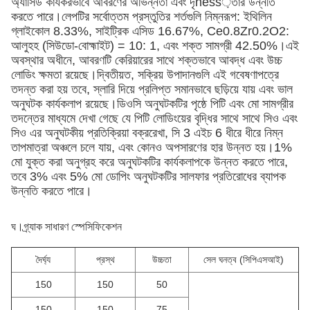
অ্যাসিড কার্যকরভাবে আবরণের অভিন্নতা এবং দৃness়তার উন্নতি
করতে পারে।লেপটির সর্বোত্তম প্রস্তুতির শর্তগুলি নিম্নরূপ: ইথিলিন
গ্লাইকোল 8.33%, সাইট্রিক এসিড 16.67%, Ce0.8Zr0.2O2:
আলুহহ (সিউডো-বোহ্মাইট) = 10: 1, এবং শক্ত সামগ্রী 42.50%।এই
অবস্থার অধীনে, আবরণটি কেরিয়ারের সাথে শক্তভাবে আবদ্ধ এবং উচ্চ
লোডিং ক্ষমতা রয়েছে।দ্বিতীয়ত, সক্রিয় উপাদানগুলি এই গবেষণাপত্রে
তদন্ত করা হয় তবে, স্লারি দিয়ে প্রলিপ্ত সমানভাবে ছড়িয়ে যায় এবং ভাল
অনুঘটক কার্যকলাপ রয়েছে।ডিওসি অনুঘটকটির পৃষ্ঠে পিটি এবং মো সামগ্রীর
তদন্তের মাধ্যমে দেখা গেছে যে পিটি লোডিংয়ের বৃদ্ধির সাথে সাথে সিও এবং
সিও এর অনুঘটকীয় প্রতিক্রিয়া বক্ররেখা, সি 3 এইচ 6 ধীরে ধীরে নিম্ন
তাপমাত্রা অঞ্চলে চলে যায়, এবং কোনও অপসারণের হার উন্নত হয়।1%
মো যুক্ত করা অনুগ্রহ করে অনুঘটকটির কার্যকলাপকে উন্নত করতে পারে,
তবে 3% এবং 5% মো ডোপিং অনুঘটকটির সালফার প্রতিরোধের ব্যাপক
উন্নতি করতে পারে।
ঘ।
গ্র্যাক সাধারণ স্পেসিফিকেশন
দৈর্ঘ্য
প্রস্থ
উচ্চতা
সেল ঘনত্ব (সিপিএসআই)
150
150
50
150
150
75