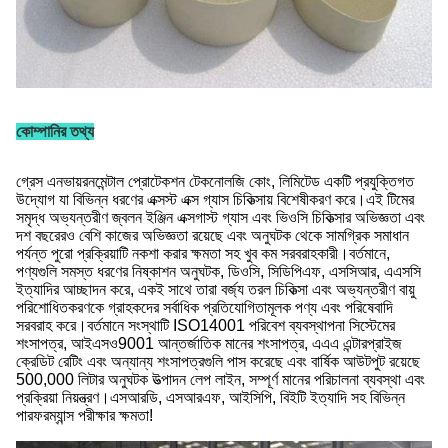
কোম্পানির তথ্য
গ্রেস এনভায়রনমেন্টাল প্রোটেকশন টেকনোলজি কোং, লিমিটেড একটি প্রযুক্তিগত
উদ্যোগ যা বিভিন্ন ধরণের এক্সস্ট এক্স গ্যাস চিকিত্সায় বিশেষীকরণ করে।এই টিমের
সমৃদ্ধ অভ্যন্তরীণ জ্বলন ইঞ্জিন এক্সগাস্ট গ্যাস এবং ভিওসি চিকিত্সার অভিজ্ঞতা এবং
দশ বছরেরও বেশি কাজের অভিজ্ঞতা রয়েছে এবং অনুঘটক থেকে সামগ্রিক সমাধান
পর্যন্ত পুরো প্রক্রিয়াটি নকশা করার ক্ষমতা সহ খুব কম সরবরাহকারী।বর্তমানে,
পণ্যগুলি সমস্ত ধরণের নিষ্কাশন অনুঘটক, ডিওসি, সিডিপিএফ, এসসিআর, এএসসি
ইত্যাদির আচ্ছাদন করে, একই সাথে তারা বর্জ্য তরল চিকিত্সা এবং অভ্যন্তরীণ বায়ু
পরিশোধিতকরণকে গ্রাহকদের সর্বাধিক প্রতিযোগিতামূলক পণ্য এবং পরিষেবাদি
সরবরাহ করে।বর্তমানে সংস্থাটি ISO14001 পরিবেশ ব্যবস্থাপনা সিস্টেমের
শংসাপত্র, আইএসও9001 আন্তর্জাতিক মানের শংসাপত্র, এএএ এন্টারপ্রাইজ
ক্রেডিট রেটিং এবং অন্যান্য শংসাপত্রগুলি পাস করেছে এবং বার্ষিক আউটপুট রয়েছে
500,000 লিটার অনুঘটক উত্পাদন লেপ লাইন, সম্পূর্ণ মানের পরিচালনা ব্যবস্থা এবং
প্রক্রিয়া নিয়ন্ত্রণ।এসআরডি, এসআরএফ, আইসিপি, বিইটি ইত্যাদি সহ বিভিন্ন
পারফরম্যান্স পরীক্ষার ক্ষমতা!