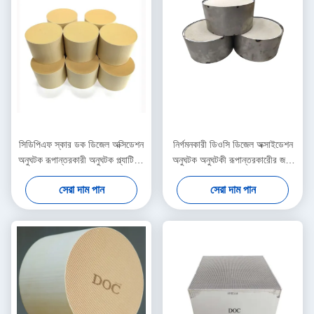
সিডিপিএফ স্কার ডক ডিজেল অক্সিডেশন
নির্গমনকারী ডিওসি ডিজেল অক্সাইডেশন
অনুঘটক রূপান্তরকারী অনুঘটক প্ল্যাটিনাম
অনুঘটক অনুঘটকী রূপান্তরকারীের জন্য
চিকিত্সা বায়বীয় দূষণকারী
অক্সিডাইজড ইউরো III IV ভি
সেরা দাম পান
সেরা দাম পান