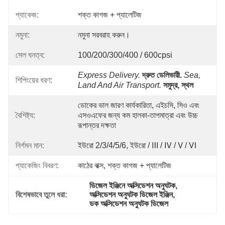
প্যাকেজ:
শক্ত কাগজ + প্যালেটিজ
নমুনা:
নমুনা সরবরাহ করুন।
সেল ঘনত্ব:
100/200/300/400 / 600cpsi
Express Delivery.
দ্রুত ডেলিভারী.
Sea, 
শিপিংয়ের ধরণ:
Land And Air Transport.
সমুদ্র, স্থল 
ডোকের ভাল জারণ কার্যকারিতা, এইচসি, সিও এবং 
বৈশিষ্ট্য:
এসওএফের জন্য কম হালকা-তাপমাত্রা এবং উচ্চ 
রূপান্তর দক্ষতা 
নির্গমন মান:
ইউরো 2/3/4/5/6, ইউরো / Ⅲ / Ⅳ / Ⅴ / Ⅵ
প্যাকেজিং বিবরণ:
কাঠের বাক্স, শক্ত কাগজ + প্যালেটিজ
ডিজেল ইঞ্জিনে অক্সিডেশন অনুঘটক
, 
বিশেষভাবে তুলে ধরা:
অক্সিডেশন অনুঘটক ডিজেল ইঞ্জিন
, 
ডক অক্সিডেশন অনুঘটক ডিজেল