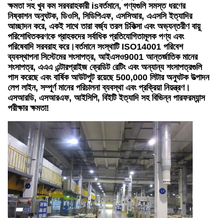
ক্ষমতা সহ খুব কম সরবরাহকারী isবর্তমানে, পণ্যগুলি সমস্ত ধরণের
নিষ্কাশন অনুঘটক, ডিওসি, সিডিপিএফ, এসসিআর, এএসসি ইত্যাদির
আচ্ছাদন করে, একই সাথে তারা বর্জ্য তরল চিকিত্সা এবং অভ্যন্তরীণ বায়ু
পরিশোধিতকরণকে গ্রাহকদের সর্বাধিক প্রতিযোগিতামূলক পণ্য এবং
পরিষেবাদি সরবরাহ করে।বর্তমানে সংস্থাটি ISO14001 পরিবেশ
ব্যবস্থাপনা সিস্টেমের শংসাপত্র, আইএসও9001 আন্তর্জাতিক মানের
শংসাপত্র, এএএ এন্টারপ্রাইজ ক্রেডিট রেটিং এবং অন্যান্য শংসাপত্রগুলি
পাস করেছে এবং বার্ষিক আউটপুট রয়েছে 500,000 লিটার অনুঘটক উত্পাদন
লেপ লাইন, সম্পূর্ণ মানের পরিচালনা ব্যবস্থা এবং প্রক্রিয়া নিয়ন্ত্রণ।
এসআরডি, এসআরএফ, আইসিপি, বিইটি ইত্যাদি সহ বিভিন্ন পারফরম্যান্স
পরীক্ষার ক্ষমতা!