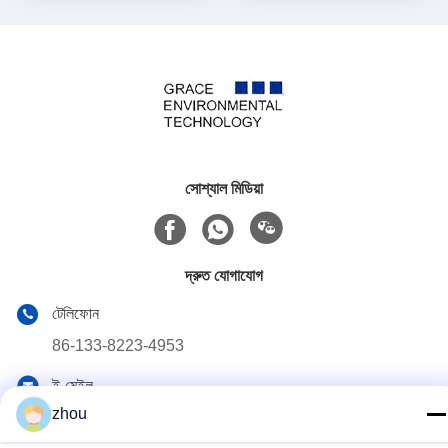
সোশ্যাল মিডিয়া
দ্রুত যোগাযোগ
টেলিফোন
86-133-8223-4953
ই-মেইল
zhou
sales@graceet.com