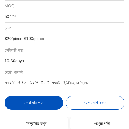
MOQ:
50 পিসি
মূল্য:
$20/piece-$100/piece
ডেলিভারি সময়:
10-30days
পেমেন্ট শর্তাবলী:
এল / সি, ডি / এ, ডি / পি, টি / টি, ওয়েস্টার্ন ইউনিয়ন, মানিগ্রাম
সেরা দাম পান
যোগাযোগ করুন
বিস্তারিত তথ্য
পণ্যের বর্ণনা