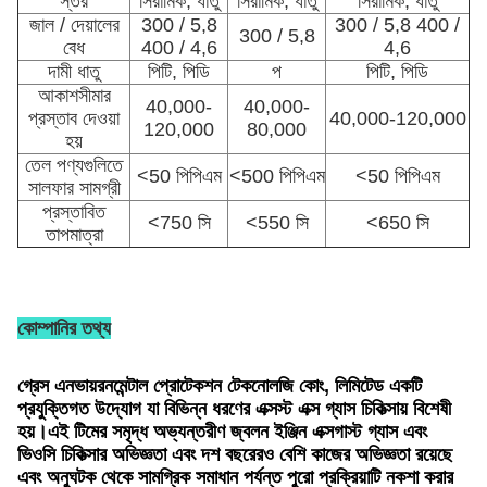
স্তর
সিরামিক, ধাতু
সিরামিক, ধাতু
সিরামিক, ধাতু
জাল / দেয়ালের
300 / 5,8
300 / 5,8 400 /
300 / 5,8
বেধ
400 / 4,6
4,6
দামী ধাতু
পিটি, পিডি
প
পিটি, পিডি
আকাশসীমার
40,000-
40,000-
প্রস্তাব দেওয়া
40,000-120,000
120,000
80,000
হয়
তেল পণ্যগুলিতে
<50 পিপিএম
<500 পিপিএম
<50 পিপিএম
সালফার সামগ্রী
প্রস্তাবিত
<750 সি
<550 সি
<650 সি
তাপমাত্রা
কোম্পানির তথ্য
গ্রেস এনভায়রনমেন্টাল প্রোটেকশন টেকনোলজি কোং, লিমিটেড একটি
প্রযুক্তিগত উদ্যোগ যা বিভিন্ন ধরণের এক্সস্ট এক্স গ্যাস চিকিত্সায় বিশেষী
হয়।এই টিমের সমৃদ্ধ অভ্যন্তরীণ জ্বলন ইঞ্জিন এক্সগাস্ট গ্যাস এবং
ভিওসি চিকিত্সার অভিজ্ঞতা এবং দশ বছরেরও বেশি কাজের অভিজ্ঞতা রয়েছে
এবং অনুঘটক থেকে সামগ্রিক সমাধান পর্যন্ত পুরো প্রক্রিয়াটি নকশা করার