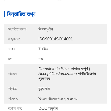
বিস্তারিত তথ্য
উৎপত্তি স্থল:
জিয়াংসু-চীন
সাক্ষ্যদান:
ISO9001/ISO14001
পাদান:
সিরামিক
রঙ:
সাদা
Complete In Size.
আকারে সম্পূর্ণ।
আয়তন:
Accept Customization
কাস্টমাইজেশন 
গ্রহণ কর
আকৃতি:
বৃত্তাকার
আবেদন:
ডিজেল ইঞ্জিনগুলিতে ব্যবহৃত হয়
পণ্যের নাম:
DOC অনুঘটক