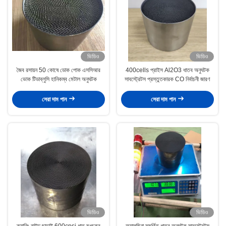
ভিডিও
ভিডিও
জৈব রসায়ন 50 কোষে ডোক পোক এসসিআর
400cells প্রাইস Al2O3 ধাতব অনুঘটক
ভোক টিডাব্লুসি হানিকম্ব মেটাল অনুঘটক
সাবস্ট্রেটস প্রস্তুতকারক CO নির্বাচনী জারণ
সেরা দাম পান
সেরা দাম পান
ভিডিও
ভিডিও
ক্যানিং রাউন্ড ছাড়াই 600cpsi ধাতু মধুচক্র
অ্যালুমিনা সমর্থিত ধাতব অনুঘটক সাবস্ট্রেটস