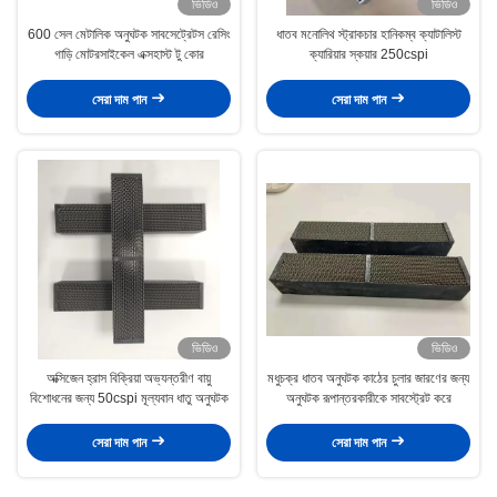
ভিডিও
ভিডিও
600 সেল মেটালিক অনুঘটক সাবসেট্রেটস রেসিং
ধাতব মনোলিথ স্ট্রাকচার হানিকম্ব ক্যাটালিস্ট
গাড়ি মোটরসাইকেল এক্সহাস্ট টু কোর
ক্যারিয়ার স্কয়ার 250cspi
সেরা দাম পান
সেরা দাম পান
ভিডিও
ভিডিও
অক্সিজেন হ্রাস বিক্রিয়া অভ্যন্তরীণ বায়ু
মধুচক্র ধাতব অনুঘটক কাঠের চুলার জারণের জন্য
বিশোধনের জন্য 50cspi মূল্যবান ধাতু অনুঘটক
অনুঘটক রূপান্তরকারীকে সাবস্ট্রেট করে
সেরা দাম পান
সেরা দাম পান