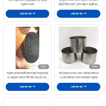
অনুঘটক সমর্থন
500 সিপিএসআই মেশিন যন্ত্রাংশ অ্যান্টি জারা
laোকান
সেরা দাম পান
সেরা দাম পান
ভিডিও
ভিডিও
অনুঘটক রূপান্তরকারী ইউরো ⅡⅢ উপবৃত্তাকার
গাড়ি নিঃসরণের জন্য ডোক এসসিআর ডিপিএফ
বা রেসট্র্যাক আকারে পিটি পিডি আরএইচ ধাতব
এএসসি ইজিআর মেটাল সাবস্ট্রেট অনুঘটক
অনুঘটক
সেরা দাম পান
সেরা দাম পান