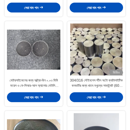
সাবস্ট্র্যাট
সেরা দাম পান
সেরা দাম পান
ভিডিও
মোটরসাইকেলের জন্য আল্ট্রা-থিন ০.০৩ মিমি
304/316 স্টেইনলেস স্টীল অটো ক্যাটালাইটিক
ফয়েল ও ফে-সিআর-আল অ্যালোয় মেটালিক
কনভার্টার জন্য ধাতব মধুচক্র সাবস্ট্র্যাট (600
সাবস্ট্র্যাট
সিপিএসআই)
সেরা দাম পান
সেরা দাম পান