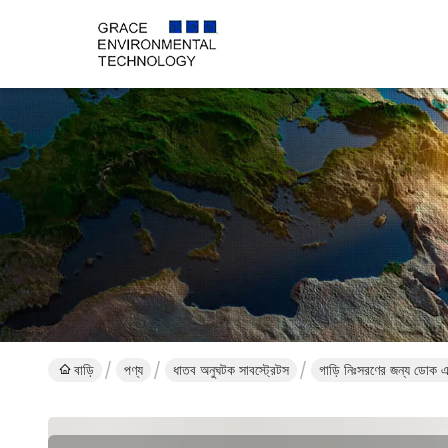
বাড়ি
পণ্য
ধাতব অনুঘটক সাবস্ট্রেটস
গাড়ি নিঃসরণের জন্য ডোক