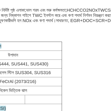
জ্যামিতিক নির্দিষ্ট পৃষ্ঠ এলাকা;ভাল গরম এবং শুরু কর্মক্ষমতা;HCHCCO2NOxTW
য নিষ্কাশন পাইপে TWC ইনস্টল করে এবং কণা পদার্থ নির্গমন নিয়ন্ত্রণ কর
 এবং প্রধান দূষণকারীগুলি হল NOx এবং কণা পদার্থ।সাধারণত, EGR+D
ন
উপাদান
US444, SUS441, SUS430)
টেইনলেস স্টিল SUS304, SUS316
া FeCrAl (2073/216)
নিকেল ভিত্তিক ঝাল
PSI)