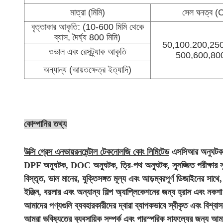
মাত্রা (মিমি)
সেল ঘনত্ব (
বৃত্তাকার আকৃতি: (10-600 মিমি থেকে
ব্যাস, দৈর্ঘ্য 800 মিমি)
50,100.200,250
ওভাল এবং রেসট্র্যাক আকৃতি
500,600,80
অন্যান্য (আয়তক্ষেত্র ইত্যাদি)
কোম্পানির তথ্য
উক্সি গ্রেস এনভায়রনমেন্টাল টেকনোলজি কোং লিমিটেড
এসসিআর অনুঘটক, 
DPF অনুঘটক, DOC অনুঘটক, ত্রি-পথ অনুঘটক, সুসজ্জিত পরীক্ষার সুব
বিস্তৃত, ভাল মানের, যুক্তিসঙ্গত মূল্য এবং আড়ম্বরপূর্ণ ডিজাইনের সাথে
ইঞ্জিন, বয়লার এবং অন্যান্য শিল্প অ্যাপ্লিকেশনের জন্য হ্রাস এবং নকশ
আমাদের পণ্যগুলি ব্যবহারকারীদের দ্বারা ব্যাপকভাবে স্বীকৃত এবং বিশ্
আমরা ভবিষ্যতের ব্যবসায়িক সম্পর্ক এবং পারস্পরিক সাফল্যের জন্য আম