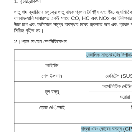
1. ইন্টারট্রাকশন
ধাতু খাদ ক্যারিয়ার মধুচক্র ধাতু বাহক প্রধান বৈশিষ্ট্য হল: উচ্চ 
যানবাহনগুলি সাধারণত একই সময়ে CO, HC এবং NOx এর চিকিৎসার জন্
উচ্চ চাপ এবং অক্সিজেন-সমৃদ্ধ অবস্থার মধ্যে জ্বলতে হবে
সিরিজ গৃহীত হয়।
2।
গ্রেস সাধারণ স্পেসিফিকেশন
মেটালিক সাবস্ট্রেটের উপাদা
আইটেম
শেল উপাদান
ফেরিটেল (S
অস্টেনিটিক স্
মূল বস্তু
ঘরোয়
ব্রেজ elালাই
মাত্রা এবং কোষের ঘনত্ব (C