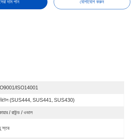
সেরা দাম পান
যোগাযোগ করুন
SO9001/ISO14001
রিটেল (SUS444, SUS441, SUS430)
োয়ার / রাউন্ড / ওভাল
ু স্তর