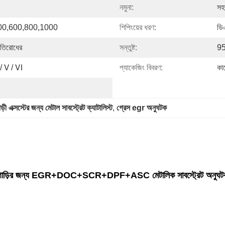
নমুনা:
সহ
00,600,800,1000
শিপিংয়ের ধরণ:
ডিএ
্রতিরোধের
সন্তুষ্ট:
9
/ Ⅴ / Ⅵ
প্যাকেজিং বিবরণ:
কা
ড়ী এক্সস্টের জন্য মেটাল সাবস্ট্রেট ক্যাটালিস্ট
, 
গ্রেস egr অনুঘটক
গাড়ির জন্য EGR+DOC+SCR+DPF+ASC মেটালিক সাবস্ট্রেট অনুঘট