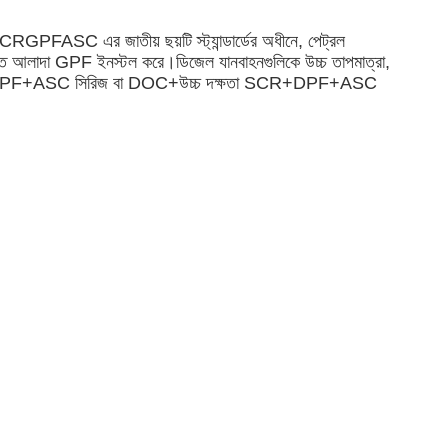
CSCRGPFASC এর জাতীয় ছয়টি স্ট্যান্ডার্ডের অধীনে, পেট্রল
তে আলাদা GPF ইনস্টল করে।ডিজেল যানবাহনগুলিকে উচ্চ তাপমাত্রা,
OC+SCR+DPF+ASC সিরিজ বা DOC+উচ্চ দক্ষতা SCR+DPF+ASC