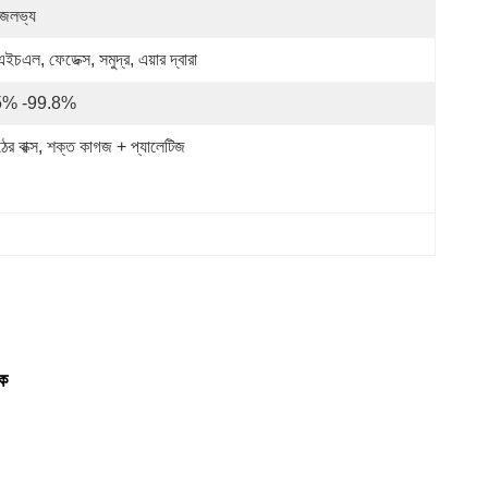
জলভ্য
ইচএল, ফেডেক্স, সমুদ্র, এয়ার দ্বারা
5% -99.8%
ঠের বাক্স, শক্ত কাগজ + প্যালেটিজ
ক