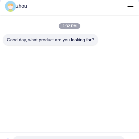
zhou
সোশ্যাল মিডিয়া
2:32 PM
Good day, what product are you looking for?
দ্রুত যোগাযোগ
টেলিফোন
86-133-8223-4953
ই-মেইল
sales@graceet.com
ঠিকানা
নং ৩৩৩৩ জিনচেং পূর্ব রোড, জিনওয়ু জেলা, ওউসি সিটি, জিয়াংসু প্রদেশ, চীন
গোপনীয়তা নীতি
|
সাইট ম্যাপ
চীন ভালো মানের অনুঘটক ডিপিএফ সরবরাহকারী। কপিরাইট © 2021-2026 Wuxi