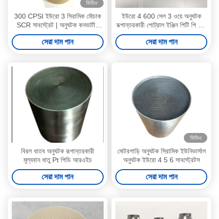
ভিডিও
300 CPSI ইউরো 3 সিরামিক মৌচাক
ইউরো 4 600 সেল 3 ওয়ে অনুঘটক
SCR সাবস্ট্রেট | অনুঘটক কনভার্টার
রূপান্তরকারী পেট্রোল ইঞ্জিন পিটি পি আর
প্রস্তুতকারক
আর মেটালিক
সেরা দাম পান
সেরা দাম পান
ভিডিও
বিরল ধাতব অনুঘটক রূপান্তরকারী
মোটরগাড়ি অনুঘটক সিরামিক ইউনিভার্সাল
মূল্যবান ধাতু Pt পিডি আরএইচ
অনুঘটক ইউরো 4 5 6 সাবস্ট্রেটস
সেরা দাম পান
সেরা দাম পান