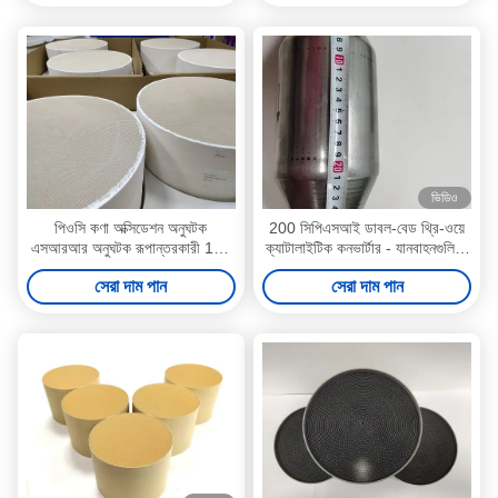
ভিডিও
পিওসি কণা অক্সিডেশন অনুঘটক
200 সিপিএসআই ডাবল-বেড থ্রি-ওয়ে
এসআরআর অনুঘটক রূপান্তরকারী 100
ক্যাটালাইটিক কনভার্টার - যানবাহনগুলিতে
সিপিআই অটোমোবাইল নির্গমন
সিও, এইচসি এবং এনওএক্স নির্গমন হ্রাস
সেরা দাম পান
সেরা দাম পান
করে