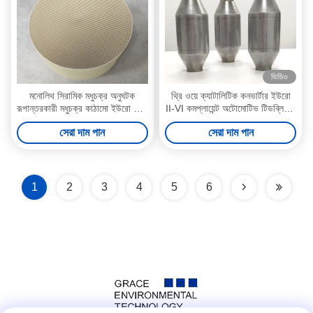
ভিডিও
মনোলিথ সিরামিক মধুচক্র অনুঘটক
থ্রি ওয়ে ক্যাটালিটিক কনভার্টার ইউরো
রূপান্তরকারী মধুচক্র কাঠামো ইউরো 4 5
II-VI কমপ্লায়েন্ট অটোমোটিভ টিডব্লিউসি
6
- ২.৫" ৫০ সেল
সেরা দাম পান
সেরা দাম পান
1
2
3
4
5
6