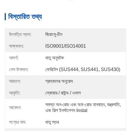
বিস্তারিত তথ্য
উৎপত্তি স্থল:
জিয়াংসু-চীন
সাক্ষ্যদান:
ISO9001/ISO14001
আদর্শ:
ধাতু অনুঘটক
শেল উপাদান:
ফেরিটেল (SUS444, SUS441, SUS430)
আয়তন:
গ্রাহকদের অনুরোধ
আকৃতি:
স্কোয়ার / রাউন্ড / ওভাল
সমস্ত অন-রোড এবং অফ-রোড যানবাহন, যন্ত্রপাতি, 
আবেদন:
এবং শিল্প ইনস্টলেশন Instal
পণ্যের নাম:
ধাতু স্তর