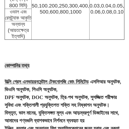
800 মিমি)
50,100.200,250,300,400,
0.03,0.04,0.05,
ওভাল এবং
500,600,800,1000
0.06,0.08,0.10
রেসট্র্যাক আকৃতি
অন্যান্য
(আয়তক্ষেত্র
ইত্যাদি)
কোম্পানির তথ্য
উক্সি গ্রেস এনভায়রনমেন্টাল টেকনোলজি কোং লিমিটেড
এসসিআর অনুঘটক,
ভিওসি অনুঘটক, পিওসি অনুঘটক,
DPF অনুঘটক, DOC অনুঘটক, ত্রি-পথ অনুঘটক, সুসজ্জিত পরীক্ষার
সুবিধা এবং শক্তিশালী প্রযুক্তিগত শক্তি সহ নিষ্কাশন অনুঘটক।
বিস্তৃত, ভাল মানের, যুক্তিসঙ্গত মূল্য এবং আড়ম্বরপূর্ণ ডিজাইনের সাথে,
আমাদের পণ্যগুলি ব্যাপকভাবে নির্গমনে ব্যবহৃত হয়
ইঞ্জিন, বয়লার এবং অন্যান্য শিল্প অ্যাপ্লিকেশনের জন্য হ্রাস এবং নকশা