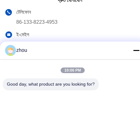
দ্রুত যোগাযোগ
টেলিফোন
86-133-8223-4953
ই-মেইল
sales@graceet.com
zhou
ঠিকানা
নং ৩৩৩৩ জিনচেং পূর্ব রোড, জিনওয়ু জেলা, ওউসি সিটি, জিয়াংসু প্রদেশ, চীন
10:06 PM
গোপনীয়তা নীতি
|
সাইট ম্যাপ
Good day, what product are you looking for?
চীন ভালো মানের অনুঘটক ডিপিএফ সরবরাহকারী। কপিরাইট © 2021-2026 Wuxi
Grace Environmental Technology CO,.LTD . সমস্ত অধিকার সংরক্ষিত.