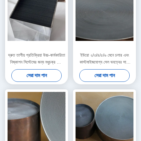
দ্রুত তাপীয় প্রতিক্রিয়া উচ্চ-কার্যকারিতা
ইউরো ২/৩/৪/৫/৬ মেনে চলার এবং
নিষ্কাশন সিস্টেমের জন্য মধুচক্র কোর
কাস্টমাইজযোগ্য সেল ঘনত্বের সাথে
ধাতব সাবস্ট্র্যাট
১০০% পুনর্ব্যবহারযোগ্য ফে-সিআর-আল
সেরা দাম পান
সেরা দাম পান
ধাতব সাবস্ট্র্যাট