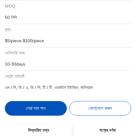
MOQ:
50 পিসি
মূল্য:
$5/piece-$100/piece
ডেলিভারি সময়:
10-30days
পেমেন্ট শর্তাবলী:
এল / সি, ডি / এ, ডি / পি, টি / টি, ওয়েস্টার্ন ইউনিয়ন, মানিগ্রাম
সেরা দাম পান
যোগাযোগ করুন
বিস্তারিত তথ্য
পণ্যের বর্ণনা