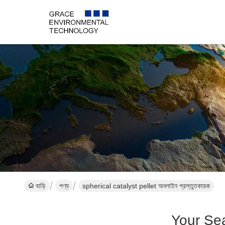
বাড়ি
পণ্য
spherical catalyst pellet অনলাইন প্রস্তুতকারক
Your Se