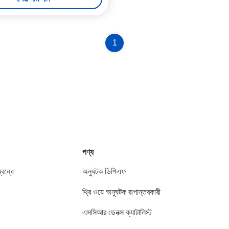
1
পণ্য
বন্ধে
অনুঘটক ডিপিএফ
থ্রি ওয়ে অনুঘটক রূপান্তরকারী
এসসিআর ডেনক্স ক্যাটালিস্ট