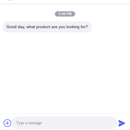
সোশ্যাল মিডিয়া
3:46 PM
Good day, what product are you looking for?
দ্রুত যোগাযোগ
টেলিফোন
86-133-8223-4953
ই-মেইল
sales@graceet.com
ঠিকানা
নং ৩৩৩৩ জিনচেং পূর্ব রোড, জিনওয়ু জেলা, ওউসি সিটি, জিয়াংসু প্রদেশ, চীন
গোপনীয়তা নীতি
|
সাইট ম্যাপ
চীন ভালো মানের অনুঘটক ডিপিএফ সরবরাহকারী। কপিরাইট © 2021-2026 Wuxi
Grace Environmental Technology CO,.LTD . সমস্ত অধিকার সংরক্ষিত.