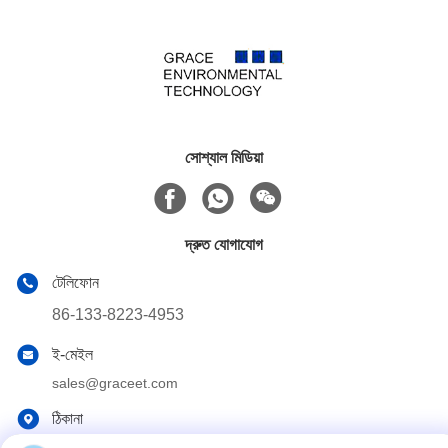
সোশ্যাল মিডিয়া
দ্রুত যোগাযোগ
টেলিফোন
86-133-8223-4953
ই-মেইল
sales@graceet.com
ঠিকানা
নং ৩৩৩৩ জিনচেং পূর্ব রোড, জিনওয়ু জেলা, ওউসি সিটি, জিয়াংসু প্রদেশ, চীন