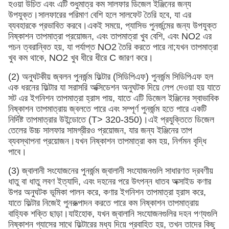
হওয়া উচিত এবং এটি শুধুমাত্র কম সালফার ডিজেল ইঞ্জিনের জন্য
উপযুক্ত।সালফারের পরিমাণ বেশি হলে সালফেট তৈরি হবে, যা এর
ব্যবহারকে প্রভাবিত করবে।একই সময়ে, প্যাসিভ পুনর্জন্মের জন্য উপযুক্ত
নিষ্কাশন তাপমাত্রা প্রয়োজন, এবং তাপমাত্রা খুব বেশি, এবং NO2 এর
পচন ত্বরান্বিত হয়, যা পর্যাপ্ত NO2 তৈরি করতে পারে না;যখন তাপমাত্রা
খুব কম থাকে, NO2 খুব ধীরে ধীরে C জারণ করে।
(2) অনুঘটকীয় জ্বলন পুনর্জন্ম ফিল্টার (সিডিপিএফ) পুনর্জন্ম সিডিপিএফ হল
এক ধরনের ফিল্টার যা সরাসরি অক্সিডেশন অনুঘটক দিয়ে লেপ দেওয়া হয় যাতে
সট এর ইগনিশন তাপমাত্রা হ্রাস পায়, যাতে এটি ডিজেল ইঞ্জিনের স্বাভাবিক
নিষ্কাশন তাপমাত্রায় জ্বলতে পারে এবং সম্পূর্ণ পুনর্জন্ম হতে পারে একটি
নির্দিষ্ট তাপমাত্রার উইন্ডোতে (T> 320-350)।এই প্রযুক্তিতে ডিজেল
তেলের উচ্চ সালফার সামগ্রীরও প্রয়োজন, যার জন্য ইঞ্জিনের তাপ
ব্যবস্থাপনা প্রয়োজন।যখন নিষ্কাশন তাপমাত্রা কম হয়, নির্গমন বৃদ্ধি
পাবে।
(3) জ্বালানী সংযোজনের পুনর্জন্ম জ্বালানী সংযোজনগুলি সাধারণত দ্রবণীয়
ধাতু বা ধাতু লবণ ইত্যাদি, এবং দহনের পরে উৎপন্ন ধাতব অক্সাইড কণার
উপর অনুঘটক ভূমিকা পালন করে, কণার ইগনিশন তাপমাত্রা হ্রাস করে,
যাতে ফিল্টার নিজেই পুনরুত্পাদন করতে পারে কম নিষ্কাশন তাপমাত্রায়
বাহ্যিক শক্তি ছাড়া।যাইহোক, যখন জ্বালানি সংযোজনগুলির দহন পণ্যগুলি
নিষ্কাশন গ্যাসের সাথে ফিল্টারের মধ্য দিয়ে প্রবাহিত হয়, তখন তাদের কিছু