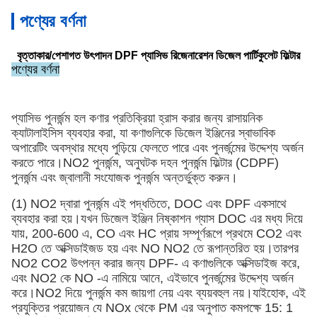
পণ্যের বর্ণনা
বৃত্তাকার/পেশাগত উৎপাদন DPF প্যাসিভ রিজেনারেশন ডিজেল পার্টিকুলেট ফিল্টার
পণ্যের বর্ণনা
প্যাসিভ পুনর্জন্ম হল কণার প্রতিক্রিয়া হ্রাস করার জন্য রাসায়নিক
ক্যাটালাইসিস ব্যবহার করা, যা কণাগুলিকে ডিজেল ইঞ্জিনের স্বাভাবিক
অপারেটিং অবস্থার মধ্যে পুড়িয়ে ফেলতে পারে এবং পুনর্জন্মের উদ্দেশ্য অর্জন
করতে পারে।NO2 পুনর্জন্ম, অনুঘটক দহন পুনর্জন্ম ফিল্টার (CDPF)
পুনর্জন্ম এবং জ্বালানী সংযোজক পুনর্জন্ম অন্তর্ভুক্ত করুন।
(1) NO2 দ্বারা পুনর্জন্ম এই পদ্ধতিতে, DOC এবং DPF একসাথে
ব্যবহার করা হয়।যখন ডিজেল ইঞ্জিন নিষ্কাশন গ্যাস DOC এর মধ্য দিয়ে
যায়, 200-600 এ, CO এবং HC প্রায় সম্পূর্ণরূপে প্রথমে CO2 এবং
H2O তে অক্সিডাইজড হয় এবং NO NO2 তে রূপান্তরিত হয়।তারপর
NO2 CO2 উৎপন্ন করার জন্য DPF- এ কণাগুলিকে অক্সিডাইজ করে,
এবং NO2 কে NO -এ নামিয়ে আনে, এইভাবে পুনর্জন্মের উদ্দেশ্য অর্জন
করে।NO2 দিয়ে পুনর্জন্ম কম জায়গা নেয় এবং ব্যয়বহুল নয়।যাইহোক, এই
প্রযুক্তির প্রয়োজন যে NOx থেকে PM এর অনুপাত কমপক্ষে 15: 1