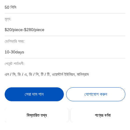
50 পিসি
মূল্য:
$20/piece-$280/piece
ডেলিভারি সময়:
10-30days
পেমেন্ট শর্তাবলী:
এল / সি, ডি / এ, ডি / পি, টি / টি, ওয়েস্টার্ন ইউনিয়ন, মানিগ্রাম
সেরা দাম পান
যোগাযোগ করুন
বিস্তারিত তথ্য
পণ্যের বর্ণনা