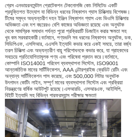
গ্রেস এনভায়রনমেন্টাল প্রোটেকশন টেকনোলজি কোং লিমিটেড একটি
প্রযুক্তিগত উদ্যোগ যা বিভিন্ন ধরনের নিষ্কাশন গ্যাস চিকিত্সায় বিশেষজ্ঞ।
টিমের সমৃদ্ধ অভ্যন্তরীণ দহন ইঞ্জিন নিষ্কাশন গ্যাস এবং ভিওসি চিকিত্সার
অভিজ্ঞতা এবং দশ বছরেরও বেশি কাজের অভিজ্ঞতা রয়েছে এবং অনুঘটক
থেকে সামগ্রিক সমাধান পর্যন্ত পুরো প্রক্রিয়াটি ডিজাইন করার ক্ষমতা সহ
খুব কম সরবরাহকারী।বর্তমানে, পণ্যগুলি সব ধরনের নিষ্কাশন অনুঘটক, ডক,
সিডিপিএফ, এসসিআর, এএসসি ইত্যাদি কভার করে একই সময়ে, তারা বর্জ্য
তরল চিকিত্সা এবং অভ্যন্তরীণ বায়ু পরিশোধনকে কভার করে, যা গ্রাহকদের
সবচেয়ে প্রতিযোগিতামূলক পণ্য এবং পরিষেবা প্রদান করে।বর্তমানে,
কোম্পানি ISO14001 পরিবেশ ব্যবস্থাপনা সিস্টেম, ISO9001
আন্তর্জাতিক মানের সার্টিফিকেশন, AAA এন্টারপ্রাইজ ক্রেডিট রেটিং এবং
অন্যান্য সার্টিফিকেশন পাস করেছে, এবং 500,000 লিটার অনুঘটক
উৎপাদন কোটিং লাইন, সম্পূর্ণ মানের ব্যবস্থাপনা সিস্টেম এবং প্রক্রিয়া
নিয়ন্ত্রণের বার্ষিক আউটপুট রয়েছে।এসআরডি, এসআরএফ, আইসিপি,
বিইটি ইত্যাদি সহ বিভিন্ন পারফরম্যান্স পরীক্ষার ক্ষমতা!