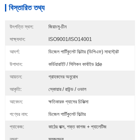
বিস্তারিত তথ্য
উৎপত্তি স্থল:
জিয়াংসু-চীন
সাক্ষ্যদান:
ISO9001/ISO14001
আদর্শ:
ডিজেল পার্টিকুলেট ফিল্টার (ডিপিএফ) সাবস্ট্রেট
উপাদান:
কর্ডিয়ারাইট / সিলিকন কার্বাইড Ide
আয়তন:
গ্রাহকদের অনুরোধ
আকৃতি:
স্কোয়ার / রাউন্ড / ওভাল
আবেদন:
ক্ষতিকারক গ্যাসের চিকিত্সা
পণ্যের নাম:
ডিজেল পার্টিকুলেট ফিল্টার
প্যাকেজ:
কাঠের বাক্স, শক্ত কাগজ + প্যালেটিজ
নমুনা:
সহজলভ্য