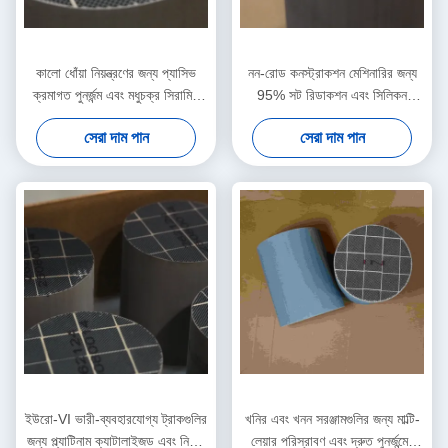
কালো ধোঁয়া নিয়ন্ত্রণের জন্য প্যাসিভ
নন-রোড কনস্ট্রাকশন মেশিনারির জন্য
ক্রমাগত পুনর্জন্ম এবং মধুচক্র সিরামিক
95% সট রিডাকশন এবং সিলিকন
সিডিপিএফ 300 সিপিএসআই
কার্বাইড CDPF
সেরা দাম পান
সেরা দাম পান
ইউরো-VI ভারী-ব্যবহারযোগ্য ট্রাকগুলির
খনির এবং খনন সরঞ্জামগুলির জন্য মাল্টি-
জন্য প্ল্যাটিনাম ক্যাটালাইজড এবং নিম্ন-
লেয়ার পরিস্রাবণ এবং দ্রুত পুনর্জন্মের