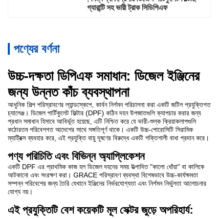
গ্যারান্টি সহ ভারী ট্রাক সিডিপিএফ
পণ্যের বর্ণনা
উচ্চ-দক্ষতা ডিপিএফ সমাধান: ডিজেল ইঞ্জিনের
জন্য উন্নত কাঁচ ব্যবস্থাপনা
আধুনিক শিল্প পরিস্রাবণের ল্যান্ডস্কেপে, কার্বন নির্গমন পরিচালনা করা একটি জটিল প্রযুক্তিগত
চ্যালেঞ্জ। ডিজেল পার্টিকুলেট ফিল্টার (DPF) কঠিন দহন উপজাতগুলি ক্যাপচার করার জন্য
প্রধান সমাধান হিসাবে আবির্ভূত হয়েছে, এটি নিশ্চিত করে যে ভারী-শুল্ক ক্রিয়াকলাপগুলি
কঠোরতম পরিবেশগত আদেশের সাথে সঙ্গতিপূর্ণ থাকে। একটি উচ্চ-পোরোসিটি সিরামিক
ম্যাট্রিক্স ব্যবহার করে, এই প্রযুক্তি বায়ু দূষণের বিরুদ্ধে একটি শক্তিশালী বাধা প্রদান করে।
পণ্য পরিচিতি এবং বিভিন্ন অ্যাপ্লিকেশন
একটি DPF এর প্রাথমিক কাজ হল ডিজেল দহনের সময় উত্পাদিত "কালো ধোঁয়া" বা কালিকে
আটকানো এবং সংরক্ষণ করা। GRACE পরিস্রাবণ ব্যবস্থা বিশেষভাবে উচ্চ-কার্যক্ষমতা
সম্পন্ন পরিবেশের জন্য তৈরি যেখানে ইঞ্জিনের নির্ভরযোগ্যতা এবং নির্গমন নির্ভুলতা আলোচনার
যোগ্য নয়।
এই প্রযুক্তিটি বেশ কয়েকটি মূল সেক্টর জুড়ে অপরিহার্য: