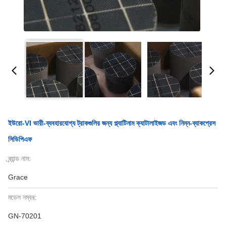
ইউরো-VI ভারী-ব্যবহারযোগ্য ট্রাকগুলির জন্য প্ল্যাটিনাম ক্যাটালাইজড এবং নিম্ন-ব্যাকপ্রেস
সিডিপিএফ
ব্র্যান্ড নাম:
Grace
মডেল নম্বর:
GN-70201