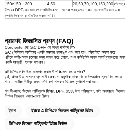
150x150
200
4.50
26,50,70,100,150,200
বর্গক্ষেত্র
উপরের DPF-এর সাধারণ স্পেসিফিকেশন। আমরা গ্রাহকদের দ্বারা প্রয়োজনীয় মাপ এবং
স্পেসিফিকেশন কাস্টমাইজ করতে পারি।
প্রায়শই জিজ্ঞাসিত প্রশ্ন (FAQ)
Cordierite এবং SiC DPF এর মধ্যে পার্থক্য কি?
SiC (সিলিকন কার্বাইড) একটি উচ্চতর গলনাঙ্ক এবং ভাল তাপ পরিবাহিতা অফার করে,
এটিকে ভারী-শুল্ক চক্রের জন্য আদর্শ করে তোলে, যখন কর্ডিরাইট মানক অ্যাপ্লিকেশনের জন্য
একটি সাশ্রয়ী, হালকা সমাধান।
এই ডিপিএফ কি উচ্চ-সালফার জ্বালানী পরিচালনা করতে পারে?
হ্যাঁ, যদিও উচ্চ-সালফার জ্বালানী যেকোনো অনুঘটক আবরণের কার্যক্ষমতাকে প্রভাবিত করতে
পারে। সর্বোচ্চ দীর্ঘায়ুর জন্য, অতি-লো সালফার ডিজেল সুপারিশ করা হয়।
মূল কীওয়ার্ড: ডিজেল পার্টিকুলেট ফিল্টার, DPF, 95% উচ্চ পরিস্রাবণ, কাঁচ অপসারণ, ডিজেল
নির্গমন নিয়ন্ত্রণ, ওয়াল-ফ্লো ফিল্টার।
ট্যাগ:
ইউরো 4 ডিপিএফ ডিজেল পার্টিকুলেট ফিল্টার
ডিপিএফ ডিজেল পার্টিকুলেট ফিল্টার নির্গমন