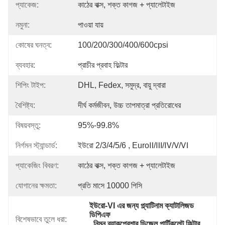
প্যাকেজ:
কাঠের বাক্স, শক্ত কাগজ + প্যালেটাইজ
নমুনা:
পাওয়া যায়
কোষের ঘনত্ব:
100/200/300/400/600cpsi
ব্যবহার:
প্রাচীর প্রবাহ ফিল্টার
শিপিং টাইপ:
DHL, Fedex, সমুদ্র, বায়ু দ্বারা
বৈশিষ্ট্য:
দীর্ঘ কর্মজীবন, উচ্চ তাপমাত্রা প্রতিরোধের
বিষয়বস্তু:
95%-99.8%
নির্গমন স্ট্যান্ডার্ড:
ইউরো 2/3/4/5/6 , EuroⅡ/Ⅲ/Ⅳ/Ⅴ/Ⅵ
প্যাকেজিং বিবরণ:
কাঠের বাক্স, শক্ত কাগজ + প্যালেটাইজ
যোগানের ক্ষমতা:
প্রতি মাসে 10000 পিসি
ইউরো-VI এর জন্য প্ল্যাটিনাম ক্যাটালিজড 
ডিপিএফ
বিশেষভাবে তুলে ধরা:
, 
নিম্ন ব্যাকপ্রেশার ডিজেল পার্টিকুলেট ফিল্টার
, 