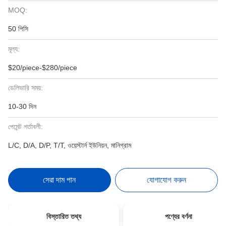
MOQ:
50 পিসি
মূল্য:
$20/piece-$280/piece
ডেলিভারি সময়:
10-30 দিন
পেমেন্ট শর্তাবলী:
L/C, D/A, D/P, T/T, ওয়েস্টার্ন ইউনিয়ন, মানিগ্রাম
সেরা দাম পান
যোগাযোগ করুন
বিস্তারিত তথ্য
পণ্যের বর্ণনা