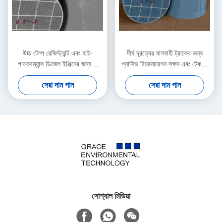
উচ্চ টেম্প রেজিস্ট্যান্ট এবং হাই-
দীর্ঘ দূরত্বের মালবাহী ট্রাকের জন্য
পারফরম্যান্স ডিজেল ইঞ্জিনের জন্য 2
প্যাসিভ রিজেনারেশন সক্ষম এবং টেকসই
kPa লো ড্রপ DPF
ডিপিএফ
সেরা দাম পান
সেরা দাম পান
সোশ্যাল মিডিয়া