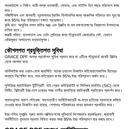
অবকাঠামো ও নির্মাণ: ভারী-শুল্ক খননকারী, লোডার, এবং পাইলিং রিগ শহুরে পরিবেশে কাজ
করে।
লজিস্টিকস এবং মালবাহী: দূরপাল্লার ট্রাকিং ফ্লিটগুলির জন্য আঞ্চলিক পরিবহন মান পূরণের
জন্য 95% উচ্চ পরিস্রাবণ দক্ষতা প্রয়োজন।
কৃষি খাত: আধুনিক ফসল কাটার যন্ত্র এবং ট্রাক্টর যা কম রক্ষণাবেক্ষণের নিষ্কাশন উপাদানের
চাহিদা রাখে।
জরুরী শক্তি: হাসপাতাল এবং ডেটা সেন্টারের জন্য স্ট্যান্ডবাই জেনারেটর সেট, যেখানে
ধোঁয়ামুক্ত অপারেশন বাধ্যতামূলক।
কৌশলগত প্রযুক্তিগত সুবিধা
GRACE DPF অনন্য প্রকৌশল সুবিধা প্রদান করে যা এটিকে স্ট্যান্ডার্ড মার্কেট ফিল্টার
থেকে আলাদা করে:
অপ্টিমাইজ করা ওয়াল-ফ্লো জ্যামিতি: স্তব্ধ চ্যানেল ডিজাইন মাইক্রোস্কোপিক ছিদ্রের
মাধ্যমে নিঃশেষিত করে, সাব-মাইক্রোন কণার 95% উচ্চ পরিস্রাবণ অর্জন করে।
সুপিরিয়র ম্যাটেরিয়াল ইন্টিগ্রিটি: হাই-গ্রেড কর্ডিয়ারাইট বা সিলিকন কার্বাইড (SiC) থেকে
নির্মিত, ফিল্টারটি উচ্চ-তাপ চক্রের সময় তাপীয় ক্লান্তির ব্যতিক্রমী প্রতিরোধ প্রদর্শন করে।
অ্যাডভান্সড অ্যাশ স্টোরেজ: অভ্যন্তরীণ আর্কিটেকচারটি অ-দাহ্য ছাইয়ের প্রভাবকে কমিয়ে
দেওয়ার জন্য ডিজাইন করা হয়েছে, পেশাদার পরিষ্কারের মধ্যে ব্যবধান প্রসারিত করে।
উচ্চ-গতির পুনর্জন্ম: দ্রুত কার্বন অক্সিডেশনের সুবিধার্থে বিশেষভাবে ক্রমাঙ্কিত, জ্বালানী
অর্থনীতিতে ন্যূনতম প্রভাব নিশ্চিত করার সময় 95% উচ্চ পরিস্রাবণ হার বজায় রাখে।