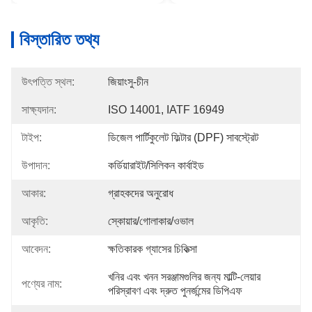
বিস্তারিত তথ্য
উৎপত্তি স্থল:
জিয়াংসু-চীন
সাক্ষ্যদান:
ISO 14001, IATF 16949
টাইপ:
ডিজেল পার্টিকুলেট ফিল্টার (DPF) সাবস্ট্রেট
উপাদান:
কর্ডিয়ারাইট/সিলিকন কার্বাইড
আকার:
গ্রাহকদের অনুরোধ
আকৃতি:
স্কোয়ার/গোলাকার/ওভাল
আবেদন:
ক্ষতিকারক গ্যাসের চিকিত্সা
খনির এবং খনন সরঞ্জামগুলির জন্য মাল্টি-লেয়ার 
পণ্যের নাম:
পরিস্রাবণ এবং দ্রুত পুনর্জন্মের ডিপিএফ