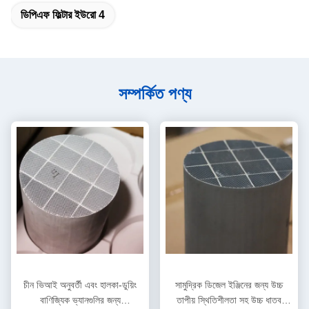
ডিপিএফ ফিল্টার ইউরো 4
সম্পর্কিত পণ্য
চীন ভিআই অনুবর্তী এবং হালকা-ডুয়িং
সামুদ্রিক ডিজেল ইঞ্জিনের জন্য উচ্চ
বাণিজ্যিক ভ্যানগুলির জন্য
তাপীয় স্থিতিশীলতা সহ উচ্চ ধাতব