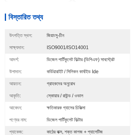
বিস্তারিত তথ্য
উৎপত্তি স্থল:
জিয়াংসু-চীন
সাক্ষ্যদান:
ISO9001/ISO14001
আদর্শ:
ডিজেল পার্টিকুলেট ফিল্টার (ডিপিএফ) সাবস্ট্রেট
উপাদান:
কর্ডিয়ারাইট / সিলিকন কার্বাইড Ide
আয়তন:
গ্রাহকদের অনুরোধ
আকৃতি:
স্কোয়ার / রাউন্ড / ওভাল
আবেদন:
ক্ষতিকারক গ্যাসের চিকিত্সা
পণ্যের নাম:
ডিজেল পার্টিকুলেট ফিল্টার
প্যাকেজ:
কাঠের বাক্স, শক্ত কাগজ + প্যালেটিজ