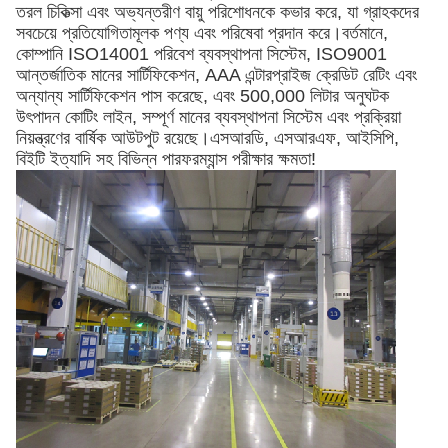
তরল চিকিত্সা এবং অভ্যন্তরীণ বায়ু পরিশোধনকে কভার করে, যা গ্রাহকদের
সবচেয়ে প্রতিযোগিতামূলক পণ্য এবং পরিষেবা প্রদান করে।বর্তমানে,
কোম্পানি ISO14001 পরিবেশ ব্যবস্থাপনা সিস্টেম, ISO9001
আন্তর্জাতিক মানের সার্টিফিকেশন, AAA এন্টারপ্রাইজ ক্রেডিট রেটিং এবং
অন্যান্য সার্টিফিকেশন পাস করেছে, এবং 500,000 লিটার অনুঘটক
উৎপাদন কোটিং লাইন, সম্পূর্ণ মানের ব্যবস্থাপনা সিস্টেম এবং প্রক্রিয়া
নিয়ন্ত্রণের বার্ষিক আউটপুট রয়েছে।এসআরডি, এসআরএফ, আইসিপি,
বিইটি ইত্যাদি সহ বিভিন্ন পারফরম্যান্স পরীক্ষার ক্ষমতা!