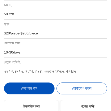
MOQ:
50 পিসি
মূল্য:
$20/piece-$280/piece
ডেলিভারি সময়:
10-30days
পেমেন্ট শর্তাবলী:
এল / সি, ডি / এ, ডি / পি, টি / টি, ওয়েস্টার্ন ইউনিয়ন, মানিগ্রাম
সেরা দাম পান
যোগাযোগ করুন
বিস্তারিত তথ্য
পণ্যের বর্ণনা