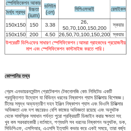
স্পেসিফিকেশন আকার
ভলিউম
সিপিএসআই
রেমাইকস
উচ্চতা
দৈর্ঘ্য প্রস্থ
(এল)
(ium)
26,
150x150
150
3.38
স্কয়ার
50,70,100,150,200
150x150
200
4.50
26,50,70,100,150,200
স্কয়ার
উপরেরটি ডিপিএফের সাধারণ স্পেসিফিকেশন।আমরা গ্রাহকদের প্রয়োজনীয়
মাপ এবং স্পেসিফিকেশন কাস্টমাইজ করতে পারি।
কোম্পানির তথ্য
গ্রেস এনভায়রনমেন্টাল প্রোটেকশন টেকনোলজি কোং লিমিটেড একটি
প্রযুক্তিগত উদ্যোগ যা বিভিন্ন ধরনের নিষ্কাশন গ্যাস চিকিত্সায় বিশেষজ্ঞ।
টিমের সমৃদ্ধ অভ্যন্তরীণ দহন ইঞ্জিন নিষ্কাশন গ্যাস এবং ভিওসি চিকিত্সার
অভিজ্ঞতা এবং দশ বছরেরও বেশি কাজের অভিজ্ঞতা রয়েছে এবং অনুঘটক
থেকে সামগ্রিক সমাধান পর্যন্ত পুরো প্রক্রিয়াটি ডিজাইন করার ক্ষমতা সহ
খুব কম সরবরাহকারী।বর্তমানে, পণ্যগুলি সব ধরনের নিষ্কাশন অনুঘটক, ডক,
সিডিপিএফ, এসসিআর, এএসসি ইত্যাদি কভার করে একই সময়ে, তারা বর্জ্য