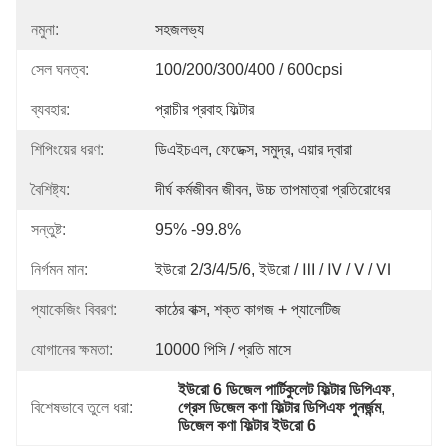
নমুনা:
সহজলভ্য
সেল ঘনত্ব:
100/200/300/400 / 600cpsi
ব্যবহার:
প্রাচীর প্রবাহ ফিল্টার
শিপিংয়ের ধরণ:
ডিএইচএল, ফেডেক্স, সমুদ্র, এয়ার দ্বারা
বৈশিষ্ট্য:
দীর্ঘ কর্মজীবন জীবন, উচ্চ তাপমাত্রা প্রতিরোধের
সন্তুষ্ট:
95% -99.8%
নির্গমন মান:
ইউরো 2/3/4/5/6, ইউরো / Ⅲ / Ⅳ / Ⅴ / Ⅵ
প্যাকেজিং বিবরণ:
কাঠের বাক্স, শক্ত কাগজ + প্যালেটিজ
যোগানের ক্ষমতা:
10000 পিসি / প্রতি মাসে
ইউরো 6 ডিজেল পার্টিকুলেট ফিল্টার ডিপিএফ
, 
বিশেষভাবে তুলে ধরা:
গ্রেস ডিজেল কণা ফিল্টার ডিপিএফ পুনর্জন্ম
, 
ডিজেল কণা ফিল্টার ইউরো 6