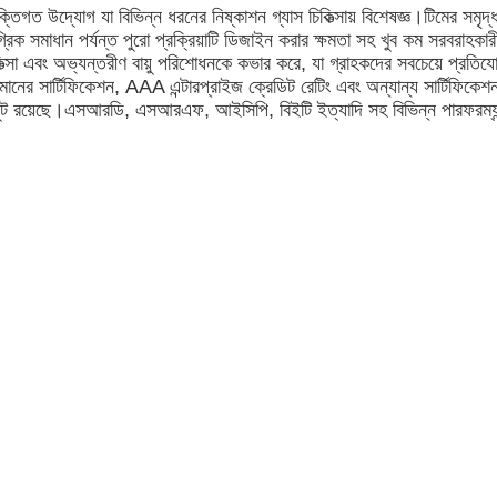
িগত উদ্যোগ যা বিভিন্ন ধরনের নিষ্কাশন গ্যাস চিকিত্সায় বিশেষজ্ঞ।টিমের সমৃদ্ধ
ক সমাধান পর্যন্ত পুরো প্রক্রিয়াটি ডিজাইন করার ক্ষমতা সহ খুব কম সরবরাহকা
সা এবং অভ্যন্তরীণ বায়ু পরিশোধনকে কভার করে, যা গ্রাহকদের সবচেয়ে প্রতিযোগ
র সার্টিফিকেশন, AAA এন্টারপ্রাইজ ক্রেডিট রেটিং এবং অন্যান্য সার্টিফি
িক আউটপুট রয়েছে।এসআরডি, এসআরএফ, আইসিপি, বিইটি ইত্যাদি সহ বিভিন্ন পারফরম্যান্