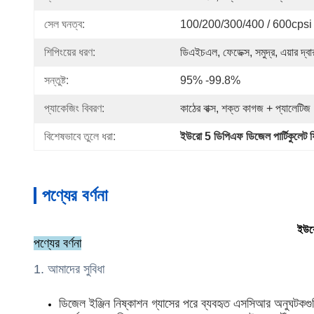
সেল ঘনত্ব:
100/200/300/400 / 600cpsi
শিপিংয়ের ধরণ:
ডিএইচএল, ফেডেক্স, সমুদ্র, এয়ার দ্বা
সন্তুষ্ট:
95% -99.8%
প্যাকেজিং বিবরণ:
কাঠের বাক্স, শক্ত কাগজ + প্যালেটিজ
বিশেষভাবে তুলে ধরা:
ইউরো 5 ডিপিএফ ডিজেল পার্টিকুলেট ফি
পণ্যের বর্ণনা
ইউরো
পণ্যের বর্ণনা
1. আমাদের সুবিধা
ডিজেল ইঞ্জিন নিষ্কাশন গ্যাসের পরে ব্যবহৃত এসসিআর অনুঘটকগুলি 