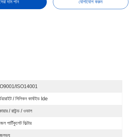
সেরা দাম পান
যোগাযোগ করুন
SO9001/ISO14001
ডিয়ারাইট / সিলিকন কার্বাইড Ide
োয়ার / রাউন্ড / ওভাল
েল পার্টিকুলেট ফিল্টার
জলভ্য