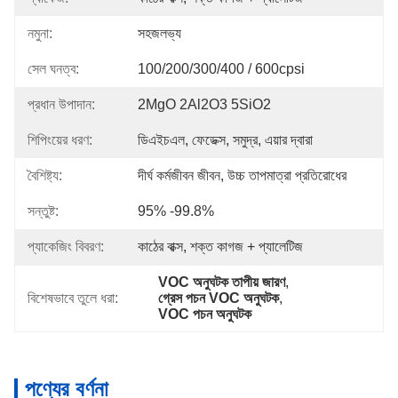
নমুনা:
সহজলভ্য
সেল ঘনত্ব:
100/200/300/400 / 600cpsi
প্রধান উপাদান:
2MgO 2Al2O3 5SiO2
শিপিংয়ের ধরণ:
ডিএইচএল, ফেডেক্স, সমুদ্র, এয়ার দ্বারা
বৈশিষ্ট্য:
দীর্ঘ কর্মজীবন জীবন, উচ্চ তাপমাত্রা প্রতিরোধের
সন্তুষ্ট:
95% -99.8%
প্যাকেজিং বিবরণ:
কাঠের বাক্স, শক্ত কাগজ + প্যালেটিজ
VOC অনুঘটক তাপীয় জারণ
, 
বিশেষভাবে তুলে ধরা:
গ্রেস পচন VOC অনুঘটক
, 
VOC পচন অনুঘটক
পণ্যের বর্ণনা