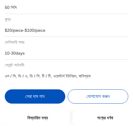
50 পিসি
মূল্য:
$20/piece-$100/piece
ডেলিভারি সময়:
10-30days
পেমেন্ট শর্তাবলী:
এল / সি, ডি / এ, ডি / পি, টি / টি, ওয়েস্টার্ন ইউনিয়ন, মানিগ্রাম
সেরা দাম পান
যোগাযোগ করুন
বিস্তারিত তথ্য
পণ্যের বর্ণনা