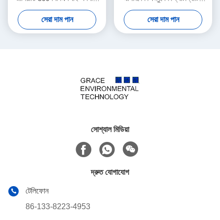
শিল্প বর্জ্য গ্যাস
জারণ পদ্ধতি
সেরা দাম পান
সেরা দাম পান
সোশ্যাল মিডিয়া
দ্রুত যোগাযোগ
টেলিফোন
86-133-8223-4953