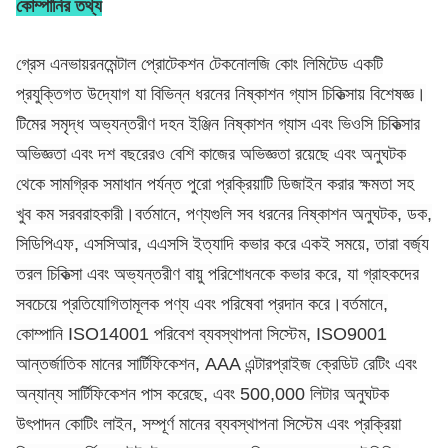
কোম্পানির তথ্য
গ্রেস এনভায়রনমেন্টাল প্রোটেকশন টেকনোলজি কোং লিমিটেড একটি
প্রযুক্তিগত উদ্যোগ যা বিভিন্ন ধরনের নিষ্কাশন গ্যাস চিকিত্সায় বিশেষজ্ঞ।
টিমের সমৃদ্ধ অভ্যন্তরীণ দহন ইঞ্জিন নিষ্কাশন গ্যাস এবং ভিওসি চিকিত্সার
অভিজ্ঞতা এবং দশ বছরেরও বেশি কাজের অভিজ্ঞতা রয়েছে এবং অনুঘটক
থেকে সামগ্রিক সমাধান পর্যন্ত পুরো প্রক্রিয়াটি ডিজাইন করার ক্ষমতা সহ
খুব কম সরবরাহকারী।বর্তমানে, পণ্যগুলি সব ধরনের নিষ্কাশন অনুঘটক, ডক,
সিডিপিএফ, এসসিআর, এএসসি ইত্যাদি কভার করে একই সময়ে, তারা বর্জ্য
তরল চিকিত্সা এবং অভ্যন্তরীণ বায়ু পরিশোধনকে কভার করে, যা গ্রাহকদের
সবচেয়ে প্রতিযোগিতামূলক পণ্য এবং পরিষেবা প্রদান করে।বর্তমানে,
কোম্পানি ISO14001 পরিবেশ ব্যবস্থাপনা সিস্টেম, ISO9001
আন্তর্জাতিক মানের সার্টিফিকেশন, AAA এন্টারপ্রাইজ ক্রেডিট রেটিং এবং
অন্যান্য সার্টিফিকেশন পাস করেছে, এবং 500,000 লিটার অনুঘটক
উৎপাদন কোটিং লাইন, সম্পূর্ণ মানের ব্যবস্থাপনা সিস্টেম এবং প্রক্রিয়া