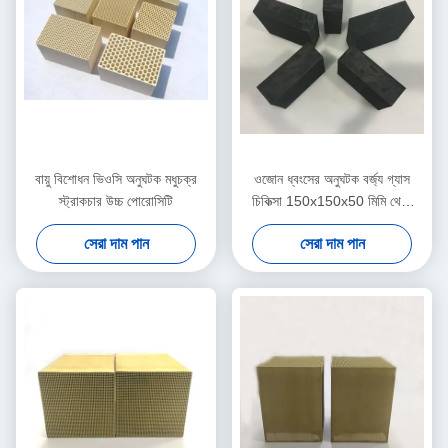
বায়ু বিশোধন ভিওসি অনুঘটক মধুচক্র
ওজোন ধ্বংসের অনুঘটক বর্জ্য গ্যাস
স্ট্রাকচার উচ্চ পোরোসিটি
চিকিত্সা 150x150x50 মিমি থেকে
300 মিমি
সেরা দাম পান
সেরা দাম পান