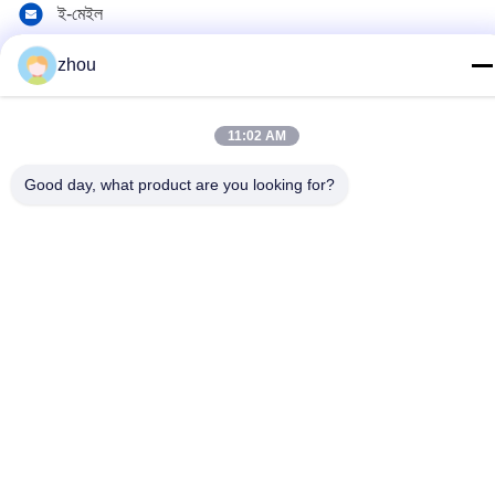
ই-মেইল
sales@graceet.com
zhou
ঠিকানা
নং ৩৩৩৩ জিনচেং পূর্ব রোড, জিনওয়ু জেলা, ওউসি সিটি, জিয়াংসু প্রদেশ, চীন
11:02 AM
Good day, what product are you looking for?
গোপনীয়তা নীতি
|
সাইট ম্যাপ
চীন ভালো মানের অনুঘটক ডিপিএফ সরবরাহকারী। কপিরাইট © 2021-2026 Wuxi
Grace Environmental Technology CO,.LTD . সমস্ত অধিকার সংরক্ষিত.