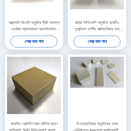
যন্ত্রপাতি ভিওসি অনুঘটক ট্রিট অবসন্ন
400 সিপিএসপি অনুঘটক আরটিও
বেনজিন অ্যালকোহল অ্যালডিহাইড
পুনর্জন্মগত তাপীয় অক্সিডাইজার দহন
অ্যালকেন 100x100x50 মিমি
চিকিত্সা ছোট ফ্লো
সেরা দাম পান
সেরা দাম পান
আরসিও ভোল্টাইল জৈব যৌগিক জারণ
ডিওডোরাইজার অনুঘটকের ভোক
জালিয়াতি 300 সিপিএসআই অপসারণ
এলিমিনেশন কম্বুসেশন ক্যাটাল্যাটিক