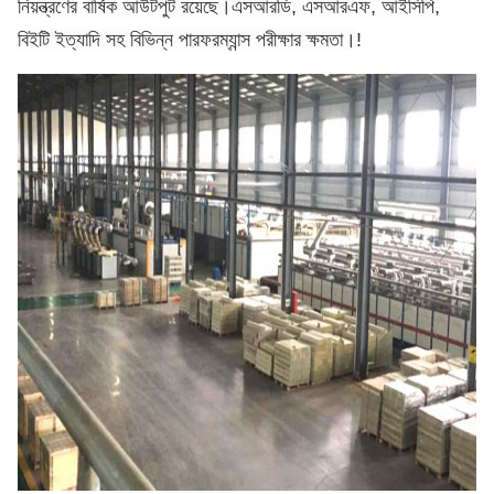
নিয়ন্ত্রণের বার্ষিক আউটপুট রয়েছে।এসআরডি, এসআরএফ, আইসিপি,
বিইটি ইত্যাদি সহ বিভিন্ন পারফরম্যান্স পরীক্ষার ক্ষমতা।
!