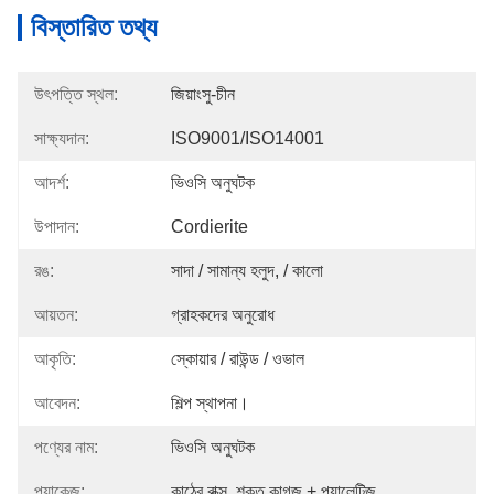
বিস্তারিত তথ্য
উৎপত্তি স্থল:
জিয়াংসু-চীন
সাক্ষ্যদান:
ISO9001/ISO14001
আদর্শ:
ভিওসি অনুঘটক
উপাদান:
Cordierite
রঙ:
সাদা / সামান্য হলুদ, / কালো
আয়তন:
গ্রাহকদের অনুরোধ
আকৃতি:
স্কোয়ার / রাউন্ড / ওভাল
আবেদন:
শিল্প স্থাপনা।
পণ্যের নাম:
ভিওসি অনুঘটক
প্যাকেজ:
কাঠের বাক্স, শক্ত কাগজ + প্যালেটিজ