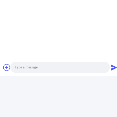
BMW 328xi 328i 320i F30
NISSAN NP300
F31 F34 2.0L N20 2012-
53039880338/53039880345/53
2015 49477-02003
14411-8X00B এর জন্য উচ্চ
সেরা দাম পান
সেরা দাম পান
11657635803 এর জন্য উচ্চ
নির্ভুলতা টেকসই টার্বোচার্জার BV45
নির্ভুলতা টেকসই টার্বোচার্জার TD04LR
Photo
Video Call