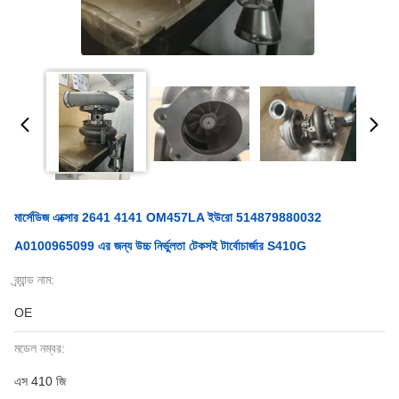
মার্সেডিজ এক্সোর 2641 4141 OM457LA ইউরো 514879880032
A0100965099 এর জন্য উচ্চ নির্ভুলতা টেকসই টার্বোচার্জার S410G
ব্র্যান্ড নাম:
OE
মডেল নম্বর:
এস 410 জি