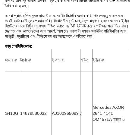
টেকসই তাপ-প্রতিরোধী উপকরণ ব্যবহার করে আমাদের টার্বোচার্জারগুলি কঠোর OE মানগুলিতে
তৈরি করা হয়েছে।
আমরা প্রতিযোগিতামূলক দামে উচ্চ-মানের টার্বোচার্জার অফার করি, পারফরম্যান্সে আপস না
করেই ব্যতিক্রমী মূল্য প্রদান করি। স্থিতিশীল বুস্ট চাপ, মসৃণ বায়ুপ্রবাহ এবং আপনার ইঞ্জিন
সিস্টেমের সাথে নিখুঁত সামঞ্জস্য নিশ্চিত করতে প্রতিটি ইউনিট কঠোর পরীক্ষার মধ্য দিয়ে যায়।
মেরামত এবং আপগ্রেডের জন্য আদর্শ, আমাদের পণ্যগুলি সমস্ত ড্রাইভিং পরিস্থিতির জন্য
সাশ্রয়ী, স্থায়িত্ব এবং নির্ভরযোগ্য পারফরম্যান্সকে একত্রিত করে।
পণ্য স্পেসিফিকেশন:
মডেল নং
টার্বো নং
ই এম নং
শক্তি
ইঞ্জিন নং
Mercedes AXOR
S410G
14879880032
A0100965099
/
2641 4141
OM457LA ইউরো 5