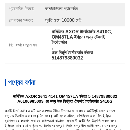
প্যাকেজিং বিবরণ:
কাস্টমাইজড প্যাকেজিং
যোগানের ক্ষমতা:
প্রতি মাসে 10000 সেট
মার্সিডিজ AXOR টার্বোচার্জার S410G
, 
OM457LA ইঞ্জিনের জন্য টেকসই 
টার্বোচার্জার
বিশেষভাবে তুলে ধরা:
, 
উচ্চ নির্ভুল টার্বোচার্জার ইউরো 
514879880032
পণ্যের বর্ণনা
মার্সিডিজ AXOR 2641 4141 OM457LA ইউরো 5 14879880032
A0100965099 এর জন্য উচ্চ নির্ভুলতা টেকসই টার্বোচার্জার S410G
একটি টার্বোচার্জার একটি অত্যাবশ্যক ইঞ্জিন উপাদান যা পাওয়ার আউটপুট দক্ষতার সাথে
বাড়াতে ইনটেক এয়ার সংকুচিত করে। এটি স্বয়ংচালিত, বাণিজ্যিক এবং শিল্প ইঞ্জিনে
ব্যাপকভাবে ব্যবহার করা হয় কার্যক্ষমতা বাড়াতে, জ্বালানী অর্থনীতির উন্নতি করতে এবং
ইঞ্জিনের আকার না বাড়িয়ে কম নির্গমনের জন্য। নির্ভরযোগ্য দীর্ঘমেয়াদী অপারেশনের জন্য