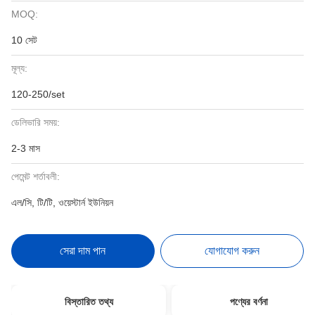
MOQ:
10 সেট
মূল্য:
120-250/set
ডেলিভারি সময়:
2-3 মাস
পেমেন্ট শর্তাবলী:
এল/সি, টি/টি, ওয়েস্টার্ন ইউনিয়ন
সেরা দাম পান
যোগাযোগ করুন
বিস্তারিত তথ্য
পণ্যের বর্ণনা