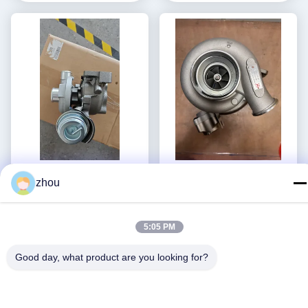
হাই প্রিসিশন টেকসই টার্বোচার্জার
আইভেকো কার্সার ৮ এর জন্য উচ্চ
zhou
জিটিবি১২৪৪ভিজেড হুন্ডাই আই৪০
নির্ভুলতা টেকসই টার্বোচার্জার HE431V
আইএক্স৩৫ কিয়া স্পোর্টেজ ১.৭
সেরা দাম পান
সেরা দাম পান
সিআরডিআই ৭৯৪০৯৭-৫০০২এস
5:05 PM
২৮২০১-২এ৮৫০
Good day, what product are you looking for?