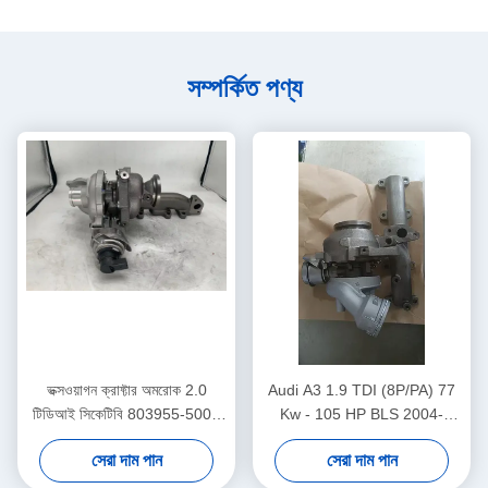
সম্পর্কিত পণ্য
ভক্সওয়াগন ক্রাফ্টার অমরোক 2.0
Audi A3 1.9 TDI (8P/PA) 77
টিডিআই সিকেটিবি 803955-5005
Kw - 105 HP BLS 2004-
এস 03L253014A এর জন্য উচ্চ
54399880029 03G253019K
সেরা দাম পান
সেরা দাম পান
নির্ভুলতা টেকসই টার্বোচার্জার জিটি 1446
এর জন্য সিউরো কার্তুজের জন্য উচ্চ
ভি
নির্ভুলতা টেকসই টার্বোচার্জার BV39