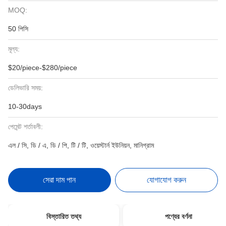
MOQ:
50 পিসি
মূল্য:
$20/piece-$280/piece
ডেলিভারি সময়:
10-30days
পেমেন্ট শর্তাবলী:
এল / সি, ডি / এ, ডি / পি, টি / টি, ওয়েস্টার্ন ইউনিয়ন, মানিগ্রাম
সেরা দাম পান
যোগাযোগ করুন
বিস্তারিত তথ্য
পণ্যের বর্ণনা