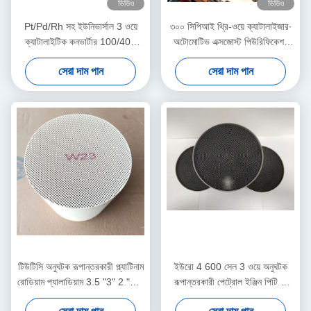
ভিডিও
ভিডিও
Pt/Pd/Rh সহ ইউনিভার্সাল 3 ওয়ে
৩০০ সিপিআই থ্রি-ওয়ে ক্যাটালাইজার∙
ক্যাটালাইটিক কনভার্টার 100/400
অটোমোটিভ এক্সজোস্ট পিউরিফিকেশন
সেল, 2.5 "/3 ইঞ্চি আকার
সিস্টেম∙ ইউরো ৬ মান পূরণ করে
সেরা দাম পান
সেরা দাম পান
টিউটিসি অনুঘটক রূপান্তরকারী প্ল্যাটিনাম
ইউরো 4 600 সেল 3 ওয়ে অনুঘটক
রোডিয়াম প্যালাডিয়াম 3.5 "3" 2 "2.5
রূপান্তরকারী পেট্রোল ইঞ্জিন পিটি পি
ইঞ্চি 200 সেল অনুঘটক রূপান্তরকারী
আর আর মেটালিক