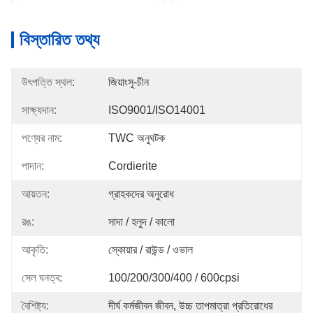
বিস্তারিত তথ্য
উৎপত্তি স্থল:
জিয়াংসু-চীন
সাক্ষ্যদান:
ISO9001/ISO14001
পণ্যের নাম:
TWC অনুঘটক
পাদান:
Cordierite
আয়তন:
গ্রাহকদের অনুরোধ
রঙ:
সাদা / হলুদ / কালো
আকৃতি:
স্কোয়ার / রাউন্ড / ওভাল
সেল ঘনত্ব:
100/200/300/400 / 600cpsi
বৈশিষ্ট্য:
দীর্ঘ কর্মজীবন জীবন, উচ্চ তাপমাত্রা প্রতিরোধের