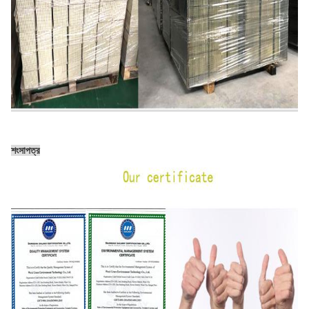
শংসাপত্র