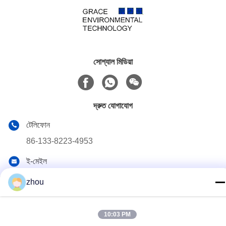
সোশ্যাল মিডিয়া
দ্রুত যোগাযোগ
টেলিফোন
86-133-8223-4953
ই-মেইল
sales@graceet.com
zhou
ঠিকানা
নং ৩৩৩৩ জিনচেং পূর্ব রোড, জিনওয়ু জেলা, ওউসি সিটি, জিয়াংসু প্রদেশ, চীন
10:03 PM