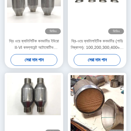
ভিডিও
ভিডিও
থ্রি ওয়ে ক্যাটালিটিক কনভার্টার ইউরো
থ্রি-ওয়ে ক্যাটালাইটিক কনভার্টার (গাড়ি
II-VI কমপ্লায়েন্ট অটোমোটিভ
নিষ্কাশন): 100,200,300,400৬০০
টিডব্লিউসি - ২.৫" ৫০ সেল
সেল কাউন্ট। ইউরো ৩।
সেরা দাম পান
সেরা দাম পান