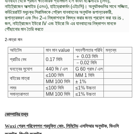
যানবাহন থেকে প্রধান ক্ষতিকারক গ্যাসগুলি হ'ল কার্বন মনোক্সাইড (সিও),
নাইট্রোজেন অক্সাইড (এনও), হাইড্রোকার্বন (এইচসি)। অনুঘটকগুলির সাথে সজ্জিত,
কর্ডিয়েরাইট মধুচক্র সিরামিককে পেট্রল যানবাহনের অনুঘটক রূপান্তরকারী,
রূপান্তরকরণ এবং সিও 2-এ নিষ্কাশনকে বিশুদ্ধ করার জন্য প্রয়োগ করা হয় is ,
জল, নাইট্রোজেন ইউরো IV এবং ইউরো ভি এর যানবাহনের নিষ্কাশন মানকে
পৌঁছানোর মান তৈরি করতে
2-মাত্রা মান
আইটেম
মান মান value
সহনশীলতার পরিধি
মন্তব্য
＋ 0.03 মিমি
প্রাচীর বেধ
0.17 মিমি
－0.02 মিমি
ঘনত্বের সুযোগ
440 জি / এল
G 60 গ্রাম / এল
≤100 মিমি
MM 1 মিমি
বাইরের মাত্রা
MM 100 মিমি
± 1%
লম্ব
≤100 মিমি
≤1% উচ্চতা
সমান্তরালতা
MM 100 মিমি
≤1% উচ্চতা
কোম্পানির তথ্য
Wuxi গ্রেস পরিবেশগত প্রযুক্তি কোং, লিমিটেড
এসসিআর অনুঘটক, ভিওসি