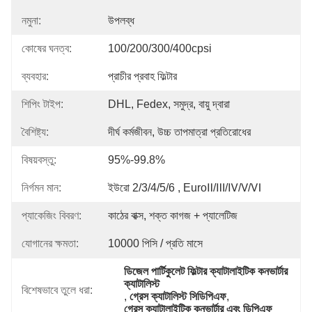
নমুনা:
উপলব্ধ
কোষের ঘনত্ব:
100/200/300/400cpsi
ব্যবহার:
প্রাচীর প্রবাহ ফিল্টার
শিপিং টাইপ:
DHL, Fedex, সমুদ্র, বায়ু দ্বারা
বৈশিষ্ট্য:
দীর্ঘ কর্মজীবন, উচ্চ তাপমাত্রা প্রতিরোধের
বিষয়বস্তু:
95%-99.8%
নির্গমন মান:
ইউরো 2/3/4/5/6 , EuroⅡ/Ⅲ/Ⅳ/Ⅴ/Ⅵ
প্যাকেজিং বিবরণ:
কাঠের বাক্স, শক্ত কাগজ + প্যালেটিজ
যোগানের ক্ষমতা:
10000 পিসি / প্রতি মাসে
ডিজেল পার্টিকুলেট ফিল্টার ক্যাটালাইটিক কনভার্টার 
ক্যাটালিস্ট
বিশেষভাবে তুলে ধরা:
, 
গ্রেস ক্যাটালিস্ট সিডিপিএফ
, 
গ্রেস ক্যাটালাইটিক কনভার্টার এবং ডিপিএফ