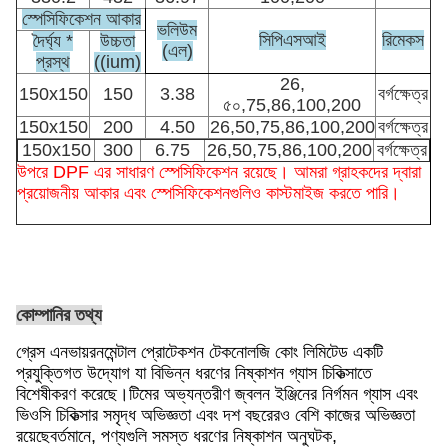
স্পেসিফিকেশন আকার
ভলিউম
সিপিএসআই
রিমেকস
দৈর্ঘ্য *
উচ্চতা
(এল)
প্রস্থ
((ium)
26,
150x150
150
3.38
বর্গক্ষেত্র
৫০,75,86,100,200
150x150
200
4.50
26,50,75,86,100,200
বর্গক্ষেত্র
150x150
300
6.75
26,50,75,86,100,200
বর্গক্ষেত্র
উপরে DPF এর সাধারণ স্পেসিফিকেশন রয়েছে। আমরা গ্রাহকদের দ্বারা
প্রয়োজনীয় আকার এবং স্পেসিফিকেশনগুলিও কাস্টমাইজ করতে পারি।
কোম্পানির তথ্য
গ্রেস এনভায়রনমেন্টাল প্রোটেকশন টেকনোলজি কোং লিমিটেড একটি
প্রযুক্তিগত উদ্যোগ যা বিভিন্ন ধরণের নিষ্কাশন গ্যাস চিকিত্সাতে
বিশেষীকরণ করেছে।টিমের অভ্যন্তরীণ জ্বলন ইঞ্জিনের নির্গমন গ্যাস এবং
ভিওসি চিকিত্সার সমৃদ্ধ অভিজ্ঞতা এবং দশ বছরেরও বেশি কাজের অভিজ্ঞতা
রয়েছেবর্তমানে, পণ্যগুলি সমস্ত ধরণের নিষ্কাশন অনুঘটক,