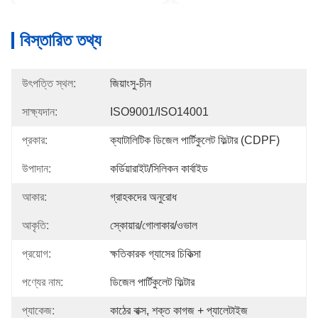
বিস্তারিত তথ্য
উৎপত্তি স্থল:
জিয়াংসু-চীন
সাক্ষ্যদান:
ISO9001/ISO14001
প্রকার:
ক্যাটালিটিক ডিজেল পার্টিকুলেট ফিল্টার (CDPF)
উপাদান:
কর্ডিয়ারাইট/সিলিকন কার্বাইড
আকার:
গ্রাহকদের অনুরোধ
আকৃতি:
স্কোয়ার/গোলাকার/ওভাল
প্রয়োগ:
ক্ষতিকারক গ্যাসের চিকিত্সা
পণ্যের নাম:
ডিজেল পার্টিকুলেট ফিল্টার
প্যাকেজ:
কাঠের বাক্স, শক্ত কাগজ + প্যালেটাইজ