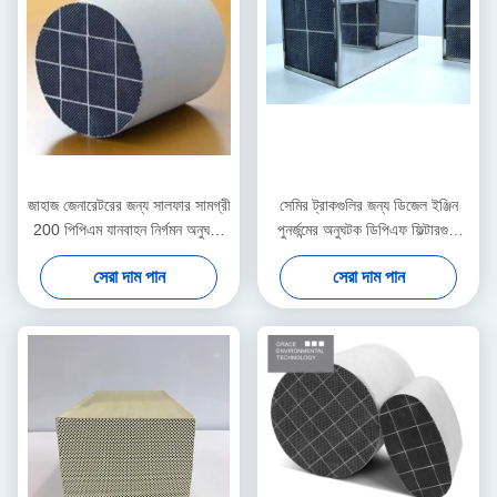
জাহাজ জেনারেটরের জন্য সালফার সামগ্রী
সেমির ট্রাকগুলির জন্য ডিজেল ইঞ্জিন
200 পিপিএম যানবাহন নির্গমন অনুঘটক
পুনর্জন্মের অনুঘটক ডিপিএফ ফিল্টারগুলি
ডিজেল ডিপিএফ পুনর্জন্ম
কালো ধোঁয়া হ্রাস করে
সেরা দাম পান
সেরা দাম পান