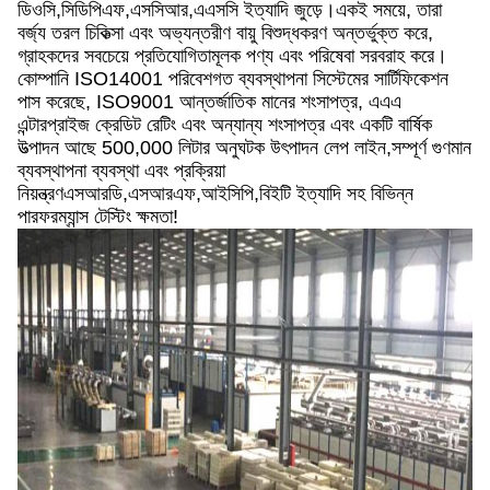
ডিওসি,সিডিপিএফ,এসসিআর,এএসসি ইত্যাদি জুড়ে।একই সময়ে, তারা
বর্জ্য তরল চিকিত্সা এবং অভ্যন্তরীণ বায়ু বিশুদ্ধকরণ অন্তর্ভুক্ত করে,
গ্রাহকদের সবচেয়ে প্রতিযোগিতামূলক পণ্য এবং পরিষেবা সরবরাহ করে।
কোম্পানি ISO14001 পরিবেশগত ব্যবস্থাপনা সিস্টেমের সার্টিফিকেশন
পাস করেছে, ISO9001 আন্তর্জাতিক মানের শংসাপত্র, এএএ
এন্টারপ্রাইজ ক্রেডিট রেটিং এবং অন্যান্য শংসাপত্র এবং একটি বার্ষিক
উত্পাদন আছে 500,000 লিটার অনুঘটক উৎপাদন লেপ লাইন,সম্পূর্ণ গুণমান
ব্যবস্থাপনা ব্যবস্থা এবং প্রক্রিয়া
নিয়ন্ত্রণএসআরডি,এসআরএফ,আইসিপি,বিইটি ইত্যাদি সহ বিভিন্ন
পারফরম্যান্স টেস্টিং ক্ষমতা!