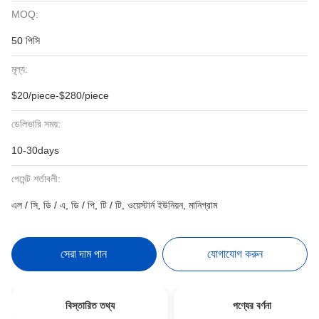
MOQ:
50 পিসি
মূল্য:
$20/piece-$280/piece
ডেলিভারি সময়:
10-30days
পেমেন্ট শর্তাবলী:
এল / সি, ডি / এ, ডি / পি, টি / টি, ওয়েস্টার্ন ইউনিয়ন, মানিগ্রাম
সেরা দাম পান
যোগাযোগ করুন
বিস্তারিত তথ্য
পণ্যের বর্ণনা