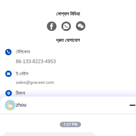
সোশ্যাল মিডিয়া
দ্রুত যোগাযোগ
টেলিফোন
86-133-8223-4953
ই-মেইল
sales@graceet.com
ঠিকানা
নং ৩৩৩৩ জিনচেং পূর্ব রোড, জিনওয়ু জেলা, ওউসি সিটি, জিয়াংসু প্রদেশ, চীন
zhou
গোপনীয়তা নীতি
|
সাইট ম্যাপ
7:27 PM
চীন ভালো মানের অনুঘটক ডিপিএফ সরবরাহকারী। কপিরাইট © 2021-2026 Wuxi