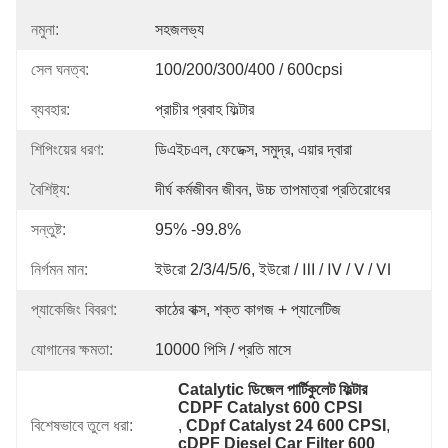
নমুনা:
সহজলভ্য
সেল ঘনত্ব:
100/200/300/400 / 600cpsi
ব্যবহার:
প্রাচীর প্রবাহ ফিল্টার
শিপিংয়ের ধরণ:
ডিএইচএল, ফেডেক্স, সমুদ্র, এয়ার দ্বারা
বৈশিষ্ট্য:
দীর্ঘ কর্মজীবন জীবন, উচ্চ তাপমাত্রা প্রতিরোধের
সন্তুষ্ট:
95% -99.8%
নির্গমন মান:
ইউরো 2/3/4/5/6, ইউরো / Ⅲ / Ⅳ / Ⅴ / Ⅵ
প্যাকেজিং বিবরণ:
কাঠের বাক্স, শক্ত কাগজ + প্যালেটিজ
যোগানের ক্ষমতা:
10000 পিসি / প্রতি মাসে
Catalytic ডিজেল পার্টিকুলেট ফিল্টার 
CDPF Catalyst 600 CPSI
বিশেষভাবে তুলে ধরা:
, 
CDpf Catalyst 24 600 CPSI
, 
cDPF Diesel Car Filter 600 