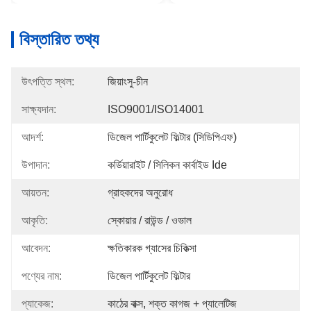
বিস্তারিত তথ্য
উৎপত্তি স্থল:
জিয়াংসু-চীন
সাক্ষ্যদান:
ISO9001/ISO14001
আদর্শ:
ডিজেল পার্টিকুলেট ফিল্টার (সিডিপিএফ)
উপাদান:
কর্ডিয়ারাইট / সিলিকন কার্বাইড Ide
আয়তন:
গ্রাহকদের অনুরোধ
আকৃতি:
স্কোয়ার / রাউন্ড / ওভাল
আবেদন:
ক্ষতিকারক গ্যাসের চিকিত্সা
পণ্যের নাম:
ডিজেল পার্টিকুলেট ফিল্টার
প্যাকেজ:
কাঠের বাক্স, শক্ত কাগজ + প্যালেটিজ