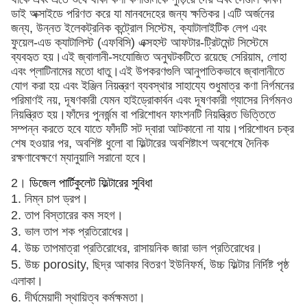
ডাই অক্সাইডে পরিণত করে যা মানবদেহের জন্য ক্ষতিকর।এটি অর্জনের
জন্য, উন্নত ইলেকট্রনিক কন্ট্রোল সিস্টেম, ক্যাটালাইটিক লেপ এবং
ফুয়েল-এড ক্যাটালিস্ট (এফবিসি) এক্সহস্ট আফটার-ট্রিটমেন্ট সিস্টেমে
ব্যবহৃত হয়।এই জ্বালানী-সংযোজিত অনুঘটকটিতে রয়েছে সেরিয়াম, লোহা
এবং প্লাটিনামের মতো ধাতু।এই উপকরণগুলি আনুপাতিকভাবে জ্বালানীতে
যোগ করা হয় এবং ইঞ্জিন নিয়ন্ত্রণ ব্যবস্থার সাহায্যে শুধুমাত্র কণা নির্গমনের
পরিমাণই নয়, দূষণকারী যেমন হাইড্রোকার্বন এবং দূষণকারী গ্যাসের নির্গমনও
নিয়ন্ত্রিত হয়।ফাঁদের পুনর্জন্ম বা পরিশোধন ফাংশনটি নিয়ন্ত্রিত ভিত্তিতে
সম্পন্ন করতে হবে যাতে ফাঁদটি সট দ্বারা আটকানো না যায়।পরিশোধন চক্র
শেষ হওয়ার পর, অবশিষ্ট ধুলো বা ফিল্টারের অবশিষ্টাংশ অবশেষে দৈনিক
রক্ষণাবেক্ষণে ম্যানুয়ালি সরানো হবে।
2।
ডিজেল পার্টিকুলেট ফিল্টারের সুবিধা
1. নিম্ন চাপ ড্রপ।
2. তাপ বিস্তারের কম সহগ।
3. ভাল তাপ শক প্রতিরোধের।
4. উচ্চ তাপমাত্রা প্রতিরোধের, রাসায়নিক জারা ভাল প্রতিরোধের।
5. উচ্চ porosity, ছিদ্র আকার বিতরণ ইউনিফর্ম, উচ্চ ফিল্টার নির্দিষ্ট পৃষ্ঠ
এলাকা।
6. দীর্ঘমেয়াদী স্থায়িত্ব কর্মক্ষমতা।