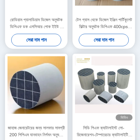
রোডিয়াম প্যালাডিয়াম ডিজেল অনুঘটক
টেল গ্যাস থেকে ডিজেল ইঞ্জিন পার্টিকুলেট
ডিপিএফ ডক এসসিআর পোক ইইউ 5
ফিল্টার অনুঘটক ডিপিএফ 400cpsi
ইইউ 6 একটি মডিউলটিতে
কালো ধোঁয়া সরান
সেরা দাম পান
সেরা দাম পান
ভিডিও
জাহাজ জেনারেটরের জন্য সালফার সামগ্রী
সিডি পিএফ ক্যাটালাইস্ট লো-
200 পিপিএম যানবাহন নির্গমন অনুঘটক
রিজেনারেশন-টেম্পারেচার ক্যাটালাইটিক