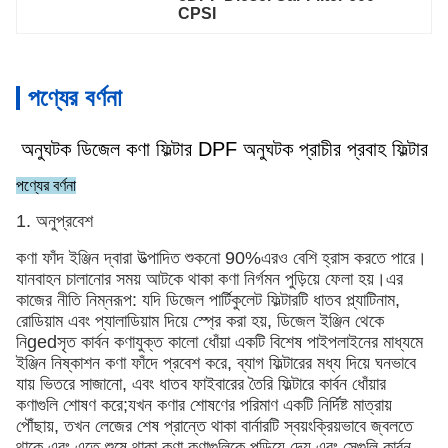
CPSI
পণ্যের বর্ণনা
অনুঘটক ডিজেল কণা ফিল্টার DPF অনুঘটক প্রাচীর প্রবাহ ফিল্টার
পণ্যের বর্ণনা
1. অনুপ্রবেশ
কণা ফাঁদ ইঞ্জিন দ্বারা উত্পাদিত শুকনো 90%এরও বেশি হ্রাস করতে পারে।
যানবাহন চালানোর সময় আটকে থাকা কণা নির্গমন পুড়িয়ে ফেলা হয়।এর
কাজের নীতি নিম্নরূপ: যদি ডিজেল পার্টিকুলেট ফিল্টারটি ধাতব প্ল্যাটিনাম,
রোডিয়াম এবং প্যালাডিয়াম দিয়ে স্প্রে করা হয়, ডিজেল ইঞ্জিন থেকে
নিgedসৃত কার্বন কণাযুক্ত কালো ধোঁয়া একটি বিশেষ পাইপলাইনের মাধ্যমে
ইঞ্জিন নিষ্কাশন কণা ফাঁদে প্রবেশ করে, ব্যাগ ফিল্টারের মধ্য দিয়ে ঘনভাবে
যায় ভিতরে সাজানো, এবং ধাতব ফাইবারের তৈরি ফিল্টারে কার্বন ধোঁয়ার
কণাগুলি শোষণ করে;যখন কণার শোষণের পরিমাণ একটি নির্দিষ্ট মাত্রায়
পৌঁছায়, তখন লেজের শেষ প্রান্তে থাকা বার্নারটি স্বয়ংক্রিয়ভাবে জ্বলতে
থাকে এবং এতে শুষে থাকা কণা কণাগুলিকে পুড়িয়ে দেয় এবং সেগুলি কার্বন