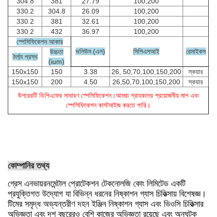
304.8
381
27.79
100,200
330.2
304.8
26.09
100,200
330.2
381
32.61
100,200
330.2
432
36.97
100,200
স্পেসিফিকেশন আকার
ভলিউম (এল)
সিপিএসআই
রেমাইকস
উচ্চতা
দৈর্ঘ্য প্রস্থ
(ium)
150x150
150
3.38
26, 50,70,100,150,200
স্কয়ার
150x150
200
4.50
26,50,70,100,150,200
স্কয়ার
উপরেরটি ডিপিএফের সাধারণ স্পেসিফিকেশন।আমরা গ্রাহকদের প্রয়োজনীয় মাপ এবং
স্পেসিফিকেশন কাস্টমাইজ করতে পারি।
কোম্পানির তথ্য
গ্রেস এনভায়রনমেন্টাল প্রোটেকশন টেকনোলজি কোং লিমিটেড একটি
প্রযুক্তিগত উদ্যোগ যা বিভিন্ন ধরনের নিষ্কাশন গ্যাস চিকিত্সায় বিশেষজ্ঞ।
টিমের সমৃদ্ধ অভ্যন্তরীণ দহন ইঞ্জিন নিষ্কাশন গ্যাস এবং ভিওসি চিকিত্সার
অভিজ্ঞতা এবং দশ বছরেরও বেশি কাজের অভিজ্ঞতা রয়েছে এবং অনুঘটক