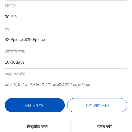
MOQ:
50 পিসি
মূল্য:
$20/piece-$280/piece
ডেলিভারি সময়:
10-30days
পেমেন্ট শর্তাবলী:
এল / সি, ডি / এ, ডি / পি, টি / টি, ওয়েস্টার্ন ইউনিয়ন, মানিগ্রাম
সেরা দাম পান
যোগাযোগ করুন
বিস্তারিত তথ্য
পণ্যের বর্ণনা