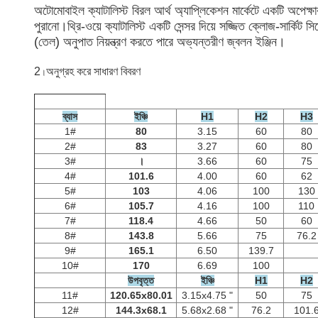
অটোমোবাইল ক্যাটালিস্ট বিরল আর্থ অ্যাপ্লিকেশন মার্কেটে একটি অপেক্
পুরানো।থ্রি-ওয়ে ক্যাটালিস্ট একটি সেন্সর দিয়ে সজ্জিত ক্লোজ-সার
(তেল) অনুপাত নিয়ন্ত্রণ করতে পারে অভ্যন্তরীণ জ্বলন ইঞ্জিন।
2
অনুগ্রহ করে
সাধারণ বিবরণ
।
ব্যাস
ইঞ্চি
H1
H2
H3
1#
80
3.15
60
80
2#
83
3.27
60
80
3#
।
3.66
60
75
4#
101.6
4.00
60
62
5#
103
4.06
100
130
6#
105.7
4.16
100
110
7#
118.4
4.66
50
60
8#
143.8
5.66
75
76.2
9#
165.1
6.50
139.7
10#
170
6.69
100
উপবৃত্ত
ইঞ্চি
H1
H2
11#
120.65x80.01
3.15x4.75 "
50
75
12#
144.3x68.1
5.68x2.68 "
76.2
101.