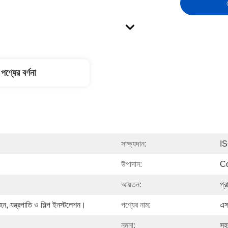
পণ্যের বর্ণনা
সাক্ষ্যদান:
I
উপাদান:
Co
আয়তন:
গ্
 যন্ত্রপাতি ও শিল্প ইনস্টলেশন।
পণ্যের নাম:
এস
নমুনা:
সহ