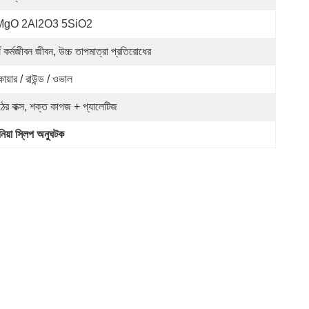
MgO 2Al2O3 5SiO2
্ঘ কর্মজীবন জীবন, উচ্চ তাপমাত্রা প্রতিরোধের
োয়ার / রাউন্ড / ওভাল
ঠের বাক্স, শক্ত কাগজ + প্যালেটিজ
য়া স্লিপ অনুঘটক