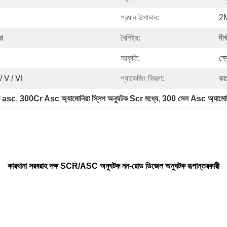
প্রধান উপাদান:
2
রা
বৈশিষ্ট্য:
দীর
আকৃতি:
স্ক
/ Ⅴ / Ⅵ
প্যাকেজিং বিবরণ:
কা
টক asc
, 
300Cr Asc অ্যামোনিয়া স্লিপ অনুঘটক Scr মধ্যে
, 
300 সেল Asc অ্যামোনি
কারখানা সরবরাহ দক্ষ SCR/ASC অনুঘটক নন-রোড ডিজেল অনুঘটক রূপান্তরকারী