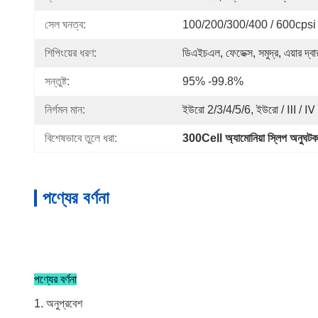
সেল ঘনত্ব:
100/200/300/400 / 600cpsi
শিপিংয়ের ধরণ:
ডিএইচএল, ফেডেক্স, সমুদ্র, এয়ার দ্বা
সন্তুষ্ট:
95% -99.8%
নির্গমন মান:
ইউরো 2/3/4/5/6, ইউরো / Ⅲ / Ⅳ 
বিশেষভাবে তুলে ধরা:
300Cell অ্যামোনিয়া স্লিপ অনুঘ
পণ্যের বর্ণনা
পণ্যের বর্ণনা
1. অনুপ্রবেশ