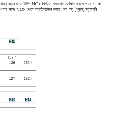
 যায়।অক্সিডেশন টাইপ NOx নির্গমন সমস্যার সমাধান করতে পারে না, যা
 একই সাথে NOx থেকে নাইট্রোজেন কমায় এবং বায়ু (গ্যাস)/জ্বালানি
H11
5
152.4
3
136
152.4
127
152.4
H10
H11