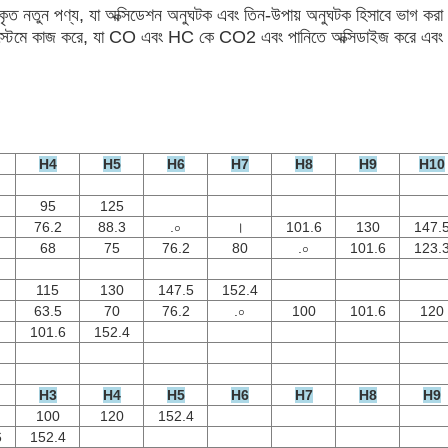
ষাকৃত নতুন পণ্য, যা অক্সিডেশন অনুঘটক এবং তিন-উপায় অনুঘটক হিসাবে ভাগ করা
্কিট সিস্টেমে কাজ করে, যা CO এবং HC কে CO2 এবং পানিতে অক্সিডাইজ করে এবং
H4
H5
H6
H7
H8
H9
H10
95
125
76.2
88.3
.০
।
101.6
130
147.
68
75
76.2
80
.০
101.6
123.
115
130
147.5
152.4
63.5
70
76.2
.০
100
101.6
120
101.6
152.4
H3
H4
H5
H6
H7
H8
H9
100
120
152.4
6
152.4