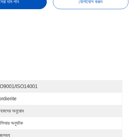
সেরা দাম পান
যোগাযোগ করুন
SO9001/ISO14001
rdierite
রাহকদের অনুরোধ
সিআর অনুঘটক
জলভ্য