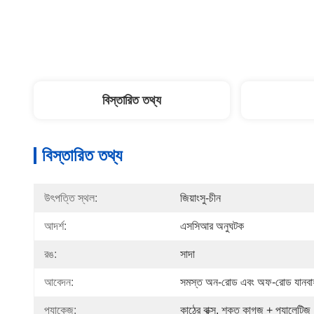
বিস্তারিত তথ্য
বিস্তারিত তথ্য
উৎপত্তি স্থল:
জিয়াংসু-চীন
আদর্শ:
এসসিআর অনুঘটক
রঙ:
সাদা
আবেদন:
সমস্ত অন-রোড এবং অফ-রোড যানবাহন,
প্যাকেজ:
কাঠের বাক্স, শক্ত কাগজ + প্যালেটিজ