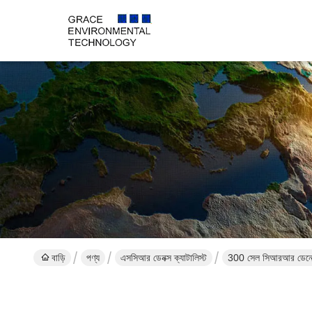
বাড়ি
পণ্য
এসসিআর ডেনক্স ক্যাটালিস্ট
300 সেল সিআরআর ডেনোক্স