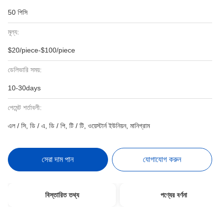
50 পিসি
মূল্য:
$20/piece-$100/piece
ডেলিভারি সময়:
10-30days
পেমেন্ট শর্তাবলী:
এল / সি, ডি / এ, ডি / পি, টি / টি, ওয়েস্টার্ন ইউনিয়ন, মানিগ্রাম
সেরা দাম পান
যোগাযোগ করুন
বিস্তারিত তথ্য
পণ্যের বর্ণনা