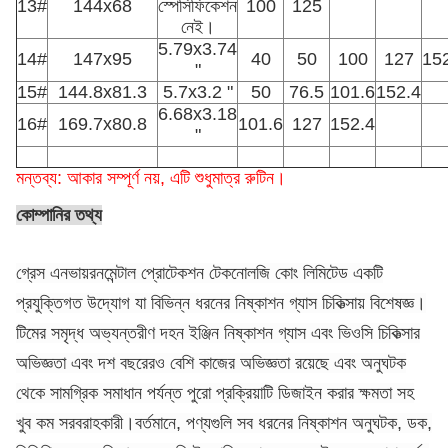
13#
144x68
স্পেসিফিকেশন
100
125
নেই।
5.79x3.74
14#
147x95
40
50
100
127
15
"
15#
144.8x81.3
5.7x3.2 "
50
76.5
101.6
152.4
6.68x3.18
16#
169.7x80.8
101.6
127
152.4
"
মন্তব্য: আকার সম্পূর্ণ নয়, এটি শুধুমাত্র রুটিন।
কোম্পানির তথ্য
গ্রেস এনভায়রনমেন্টাল প্রোটেকশন টেকনোলজি কোং লিমিটেড একটি
প্রযুক্তিগত উদ্যোগ যা বিভিন্ন ধরনের নিষ্কাশন গ্যাস চিকিত্সায় বিশেষজ্ঞ।
টিমের সমৃদ্ধ অভ্যন্তরীণ দহন ইঞ্জিন নিষ্কাশন গ্যাস এবং ভিওসি চিকিত্সার
অভিজ্ঞতা এবং দশ বছরেরও বেশি কাজের অভিজ্ঞতা রয়েছে এবং অনুঘটক
থেকে সামগ্রিক সমাধান পর্যন্ত পুরো প্রক্রিয়াটি ডিজাইন করার ক্ষমতা সহ
খুব কম সরবরাহকারী।বর্তমানে, পণ্যগুলি সব ধরনের নিষ্কাশন অনুঘটক, ডক,