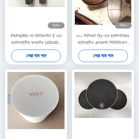
ভিডিও
ভিডিও
Pt/Pd/Rh সহ ইউনিভার্সাল 3 ওয়ে
৩০০ সিপিআই থ্রি-ওয়ে ক্যাটালাইজার∙
ক্যাটালাইটিক কনভার্টার 100/400
অটোমোটিভ এক্সজোস্ট পিউরিফিকেশন
সেল, 2.5 "/3 ইঞ্চি আকার
সিস্টেম∙ ইউরো ৬ মান পূরণ করে
সেরা দাম পান
সেরা দাম পান