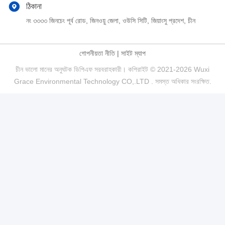
ঠিকানা
নং ৩৩৩৩ জিনচেং পূর্ব রোড, জিনওয়ু জেলা, ওউসি সিটি, জিয়াংসু প্রদেশ, চীন
গোপনীয়তা নীতি
|
সাইট ম্যাপ
চীন ভালো মানের অনুঘটক ডিপিএফ সরবরাহকারী। কপিরাইট © 2021-2026 Wuxi
Grace Environmental Technology CO,.LTD . সমস্ত অধিকার সংরক্ষিত.