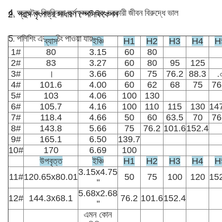
4. অনুঘটক বিষক্রিয়া কর্মক্ষমতা এবং দরকারী জীবন বিরুদ্ধে ভাল
2. গ্রাস মৃৎপাত্র সাধারণ স্পেসিফিকেশন
5. পলিশিং এবং এচিং পাওয়া যায়।
ব্যাস
ইঞ্চি
H1
H2
H3
H4
H
1#
80
3.15
60
80
2#
83
3.27
60
80
95
125
6. ইউরো VI নির্গমন মান পর্যন্ত।
3#
।
3.66
60
75
76.2
88.3
.
4#
101.6
4.00
60
62
68
75
76
7. নমুনা পাওয়া যায়বিদ্যমান পণ্যের জন্য, নমুনা সময় 2 দিনের মধ্যে।
5#
103
4.06
100
130
6#
105.7
4.16
100
110
115
130
14
7#
118.4
4.66
50
60
63.5
70
76
8#
143.8
5.66
75
76.2
101.6
152.4
9#
165.1
6.50
139.7
10#
170
6.69
100
উপবৃত্ত
ইঞ্চি
H1
H2
H3
H4
H
3.15x4.75
11#
120.65x80.01
50
75
100
120
15
"
5.68x2.68
12#
144.3x68.1
76.2
101.6
152.4
"
এমন কোন