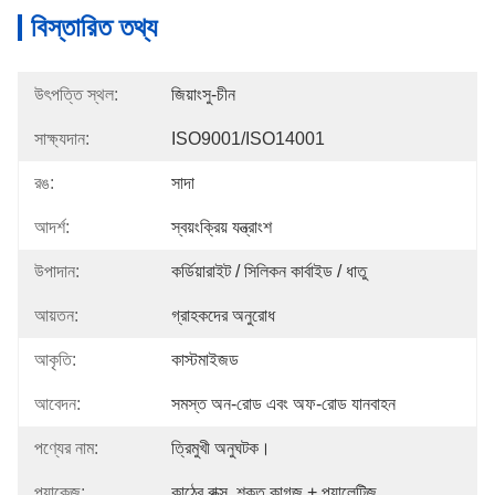
বিস্তারিত তথ্য
উৎপত্তি স্থল:
জিয়াংসু-চীন
সাক্ষ্যদান:
ISO9001/ISO14001
রঙ:
সাদা
আদর্শ:
স্বয়ংক্রিয় যন্ত্রাংশ
উপাদান:
কর্ডিয়ারাইট / সিলিকন কার্বাইড / ধাতু
আয়তন:
গ্রাহকদের অনুরোধ
আকৃতি:
কাস্টমাইজড
আবেদন:
সমস্ত অন-রোড এবং অফ-রোড যানবাহন
পণ্যের নাম:
ত্রিমুখী অনুঘটক।
প্যাকেজ:
কাঠের বাক্স, শক্ত কাগজ + প্যালেটিজ