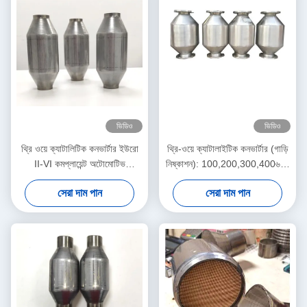
ভিডিও
ভিডিও
থ্রি ওয়ে ক্যাটালিটিক কনভার্টার ইউরো
থ্রি-ওয়ে ক্যাটালাইটিক কনভার্টার (গাড়ি
II-VI কমপ্লায়েন্ট অটোমোটিভ
নিষ্কাশন): 100,200,300,400৬০০
টিডব্লিউসি - ২.৫" ৫০ সেল
সেল কাউন্ট। ইউরো ৩।
সেরা দাম পান
সেরা দাম পান