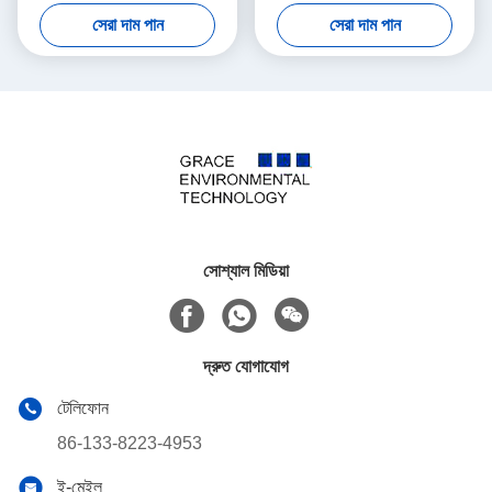
শিল্প বর্জ্য গ্যাস
জারণ পদ্ধতি
সেরা দাম পান
সেরা দাম পান
সোশ্যাল মিডিয়া
দ্রুত যোগাযোগ
টেলিফোন
86-133-8223-4953
ই-মেইল