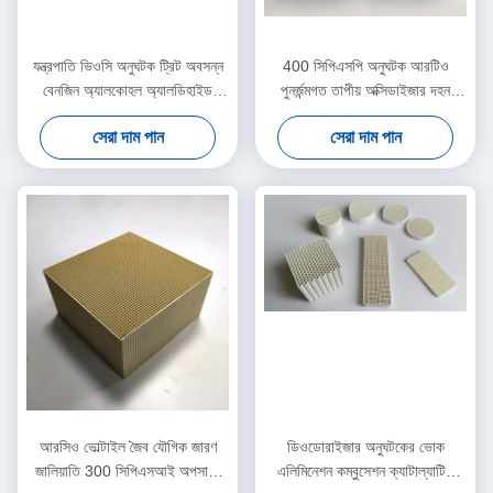
যন্ত্রপাতি ভিওসি অনুঘটক ট্রিট অবসন্ন
400 সিপিএসপি অনুঘটক আরটিও
বেনজিন অ্যালকোহল অ্যালডিহাইড
পুনর্জন্মগত তাপীয় অক্সিডাইজার দহন
অ্যালকেন 100x100x50 মিমি
চিকিত্সা ছোট ফ্লো
সেরা দাম পান
সেরা দাম পান
আরসিও ভোল্টাইল জৈব যৌগিক জারণ
ডিওডোরাইজার অনুঘটকের ভোক
জালিয়াতি 300 সিপিএসআই অপসারণ
এলিমিনেশন কম্বুসেশন ক্যাটাল্যাটিক