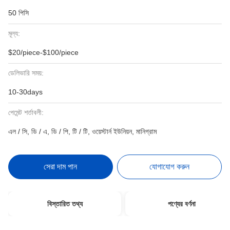
50 পিসি
মূল্য:
$20/piece-$100/piece
ডেলিভারি সময়:
10-30days
পেমেন্ট শর্তাবলী:
এল / সি, ডি / এ, ডি / পি, টি / টি, ওয়েস্টার্ন ইউনিয়ন, মানিগ্রাম
সেরা দাম পান
যোগাযোগ করুন
বিস্তারিত তথ্য
পণ্যের বর্ণনা