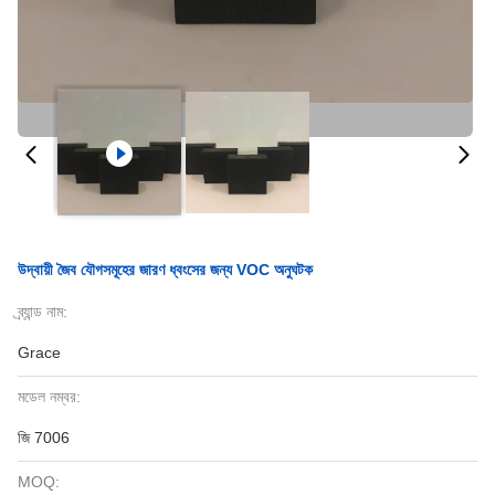
উদ্বায়ী জৈব যৌগসমূহের জারণ ধ্বংসের জন্য VOC অনুঘটক
ব্র্যান্ড নাম:
Grace
মডেল নম্বর:
জি 7006
MOQ: