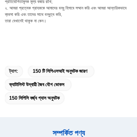
প্রতিযোগিতামূলক মূল্য বজায় রাখি;
২. আমরা প্রত্যেক গ্রাহককে আমাদের বন্ধু হিসাবে সম্মান করি এবং আমরা আন্তরিকভাবে
ব্যবসা করি এবং তাদের সাথে বন্ধুত্ব করি,
তারা যেখানেই থাকুক না কেন।
ট্যাগ:
150 টি সিপিএসআই অনুঘটক জারণ
ক্যাটালিস্ট উদ্বায়ী জৈব যৌগ ভোকস
150 সিপিসি বর্জ্য গ্যাস অনুঘটক
সম্পর্কিত পণ্য