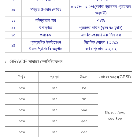
০.০৫%--০.২%(অথবা গ্রাহকের প্রয়োজন
১০
সক্রিয় উপাদান লোডিং
অনুযায়ী)
১১
বহিষ্কারের হার
<১%
১২
উপস্থিতি
প্রচলিত ফাউন (ধূসর রঙ হ্রাস)
১৩
প্যাকেজ
আর্দ্রতা-প্রমাণ এবং সিল করা
প্রস্তাবিত ইনস্টলেশন
সিরামিক মৌচাক ৪:১;২:১
১৪
উচ্চতা/ব্যাসার্ধের অনুপাত
কণার প্রকার: ১:১;১:২
৩.
GRACE
সাধারণ স্পেসিফিকেশন
.
দৈর্ঘ্য
প্রস্থ
উচ্চতা
কোষের ঘনত্ব(CPSI)
১৫০
১৫০
৫০
১৫০
১৫০
৭৫
১৫০
১৫০
১০০
৪৬,১০০,২০০,
৩০০,৪০০
১৫০
১৫০
২০০
১৫০
১৫০
৩০০