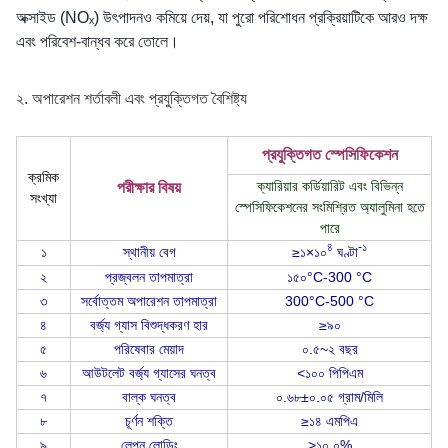
অক্সাইড (NOₓ) উৎপাদনও কমিয়ে দেয়, যা পুরো পরিশোধন প্রক্রিয়াটিকে আরও দক্ষ
এবং পরিবেশ-বান্ধব করে তোলে।
২. অপারেশন শর্তাবলী এবং প্রযুক্তিগত বৈশিষ্ট্য
প্রযুক্তিগত স্পেসিফিকেশন
ক্রমিক
ক্যারিয়ার কর্ডিয়ারিট এবং বিভিন্ন
পরীক্ষার বিষয়
সংখ্যা
স্পেসিফিকেশনের সংমিশ্রিত অ্যালুমিনা হতে
পারে
৪
-১
১
স্থানীয় বেগ
≥১×১০
ঘণ্টা
২
প্রজ্বলন তাপমাত্রা
১৫০°C-300 °C
৩
সর্বোত্তম অপারেশন তাপমাত্রা
300°C-500 °C
৪
বর্জ্য গ্যাস বিশুদ্ধকরণ হার
≥৯০
৫
পরিষেবার মেয়াদ
০.৫~২ বছর
৬
আউটলেট বর্জ্য গ্যাসের ঘনত্ব
<১০০ পিপিএম
৭
বাল্ক ঘনত্ব
০.৬৮±০.০৫ গ্রাম/মিলি
৮
চূর্ণন শক্তি
≥১৪ এমপিএ
৯
লেপন লোডিং
>১০.০%