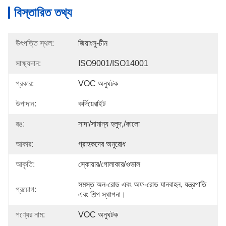
বিস্তারিত তথ্য
উৎপত্তি স্থল:
জিয়াংসু-চীন
সাক্ষ্যদান:
ISO9001/ISO14001
প্রকার:
VOC অনুঘটক
উপাদান:
কর্দিয়েরাইট
রঙ:
সাদা/সামান্য হলুদ,/কালো
আকার:
গ্রাহকদের অনুরোধ
আকৃতি:
স্কোয়ার/গোলাকার/ওভাল
সমস্ত অন-রোড এবং অফ-রোড যানবাহন, যন্ত্রপাতি 
প্রয়োগ:
এবং শিল্প স্থাপনা।
পণ্যের নাম:
VOC অনুঘটক