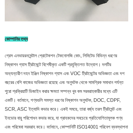
কোম্পানির তথ্য
গ্রেস এনভায়রনমেন্টাল প্রোটেকশন টেকনোলজি কোং, লিমিটেড বিভিন্ন ধরণের
নিষ্কাশন গ্যাস ট্রিটমেন্টে বিশেষীকৃত একটি প্রযুক্তিগত উদ্যোগ। দলটির
অভ্যন্তরীণ দহন ইঞ্জিন নিষ্কাশন গ্যাস এবং VOC ট্রিটমেন্টের অভিজ্ঞতা এবং দশ
বছরের বেশি কাজের অভিজ্ঞতা রয়েছে এবং অনুঘটক থেকে সামগ্রিক সমাধান পর্যন্ত
পুরো প্রক্রিয়াটি ডিজাইন করার ক্ষমতা সম্পন্ন খুব কম সরবরাহকারীর মধ্যে এটি
একটি। বর্তমানে, পণ্যগুলি সমস্ত ধরণের নিষ্কাশন অনুঘটক, DOC, CDPF,
SCR, ASC ইত্যাদি কভার করে। একই সময়ে, তারা বর্জ্য তরল ট্রিটমেন্ট এবং
ইনডোর বায়ু পরিশোধন কভার করে, যা গ্রাহকদের সবচেয়ে প্রতিযোগিতামূলক পণ্য
এবং পরিষেবা সরবরাহ করে। বর্তমানে, কোম্পানিটি ISO14001 পরিবেশ ব্যবস্থাপনা