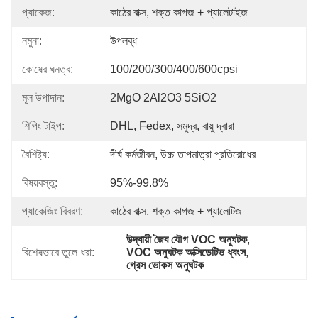
প্যাকেজ:
কাঠের বাক্স, শক্ত কাগজ + প্যালেটাইজ
নমুনা:
উপলব্ধ
কোষের ঘনত্ব:
100/200/300/400/600cpsi
মূল উপাদান:
2MgO 2Al2O3 5SiO2
শিপিং টাইপ:
DHL, Fedex, সমুদ্র, বায়ু দ্বারা
বৈশিষ্ট্য:
দীর্ঘ কর্মজীবন, উচ্চ তাপমাত্রা প্রতিরোধের
বিষয়বস্তু:
95%-99.8%
প্যাকেজিং বিবরণ:
কাঠের বাক্স, শক্ত কাগজ + প্যালেটিজ
উদ্বায়ী জৈব যৌগ VOC অনুঘটক
, 
বিশেষভাবে তুলে ধরা:
VOC অনুঘটক অক্সিডেটিভ ধ্বংস
, 
গ্রেস ভোকস অনুঘটক