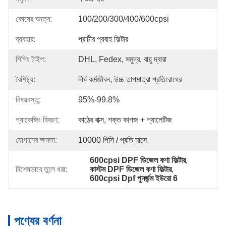
কোষের ঘনত্ব:
100/200/300/400/600cpsi
ব্যবহার:
প্রাচীর প্রবাহ ফিল্টার
শিপিং টাইপ:
DHL, Fedex, সমুদ্র, বায়ু দ্বারা
বৈশিষ্ট্য:
দীর্ঘ কর্মজীবন, উচ্চ তাপমাত্রা প্রতিরোধের
বিষয়বস্তু:
95%-99.8%
প্যাকেজিং বিবরণ:
কাঠের বাক্স, শক্ত কাগজ + প্যালেটিজ
যোগানের ক্ষমতা:
10000 পিসি / প্রতি মাসে
600cpsi DPF ডিজেল কণা ফিল্টার
, 
বিশেষভাবে তুলে ধরা:
কাস্টম DPF ডিজেল কণা ফিল্টার
, 
600cpsi Dpf পুনর্জন্ম ইউরো 6
পণ্যের বর্ণনা