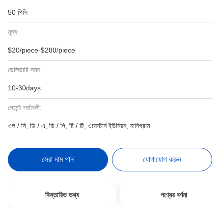
50 পিসি
মূল্য:
$20/piece-$280/piece
ডেলিভারি সময়:
10-30days
পেমেন্ট শর্তাবলী:
এল / সি, ডি / এ, ডি / পি, টি / টি, ওয়েস্টার্ন ইউনিয়ন, মানিগ্রাম
সেরা দাম পান
যোগাযোগ করুন
বিস্তারিত তথ্য
পণ্যের বর্ণনা