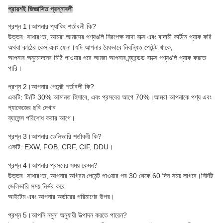
প্রায়শই জিজ্ঞাসিত প্রশ্নাবলী
প্রশ্ন 1।আপনার প্যাকিং শর্তাবলী কি?
উত্তর: সাধারণত, আমরা আমাদের পণ্যগুলি নিরপেক্ষ সাদা বাক্স এবং বাদামী কার্টনে প্যাক করি
অথবা কাঠের কেস এবং ফেনা
।যদি আপনার বৈধভাবে নিবন্ধিত পেটেন্ট থাকে,
আপনার অনুমোদনের চিঠি পাওয়ার পরে আমরা আপনার ব্র্যান্ডেড বাক্সে পণ্যগুলি প্যাক করতে
পারি।
প্রশ্ন 2।আপনার পেমেন্ট শর্তাবলী কি?
একটি: টি/টি 30% আমানত হিসাবে, এবং প্রসবের আগে 70%।আমরা আপনাকে পণ্য এবং
প্যাকেজের ছবি দেখাব
ব্যালেন্স পরিশোধ করার আগে।
প্রশ্ন 3।আপনার ডেলিভারি শর্তাবলী কি?
একটি: EXW, FOB, CRF, CIF, DDU।
প্রশ্ন 4।আপনার প্রসবের সময় কেমন?
উত্তর: সাধারণত, আপনার অগ্রিম পেমেন্ট পাওয়ার পর 30 থেকে 60 দিন সময় লাগবে।নির্দিষ্ট
ডেলিভারি সময় নির্ভর করে
আইটেম এবং আপনার অর্ডারের পরিমাণের উপর।
প্রশ্ন 5।আপনি নমুনা অনুযায়ী উত্পাদন করতে পারেন?