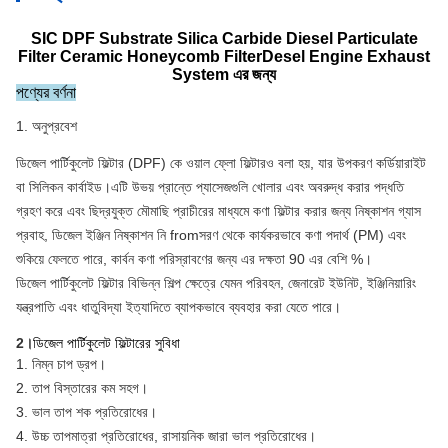
SIC DPF Substrate Silica Carbide Diesel Particulate
Filter Ceramic Honeycomb FilterDesel Engine Exhaust
System এর জন্য
পণ্যের বর্ণনা
1. অনুপ্রবেশ
ডিজেল পার্টিকুলেট ফিল্টার (DPF) কে ওয়াল ফ্লো ফিল্টারও বলা হয়, যার উপকরণ কর্ডিয়ারাইট
বা সিলিকন কার্বাইড।এটি উভয় প্রান্তে প্যাসেজগুলি খোলার এবং অবরুদ্ধ করার পদ্ধতি
গ্রহণ করে এবং ছিদ্রযুক্ত মৌমাছি প্রাচীরের মাধ্যমে কণা ফিল্টার করার জন্য নিষ্কাশন গ্যাস
প্রবাহ, ডিজেল ইঞ্জিন নিষ্কাশন নি fromসরণ থেকে কার্যকরভাবে কণা পদার্থ (PM) এবং
শুকিয়ে ফেলতে পারে, কার্বন কণা পরিস্রাবণের জন্য এর দক্ষতা 90 এর বেশি %।
ডিজেল পার্টিকুলেট ফিল্টার বিভিন্ন শিল্প ক্ষেত্রে যেমন পরিবহন, জেনারেট ইউনিট, ইঞ্জিনিয়ারিং
যন্ত্রপাতি এবং ধাতুবিদ্যা ইত্যাদিতে ব্যাপকভাবে ব্যবহার করা যেতে পারে।
2।
ডিজেল পার্টিকুলেট ফিল্টারের সুবিধা
1. নিম্ন চাপ ড্রপ।
2. তাপ বিস্তারের কম সহগ।
3. ভাল তাপ শক প্রতিরোধের।
4. উচ্চ তাপমাত্রা প্রতিরোধের, রাসায়নিক জারা ভাল প্রতিরোধের।