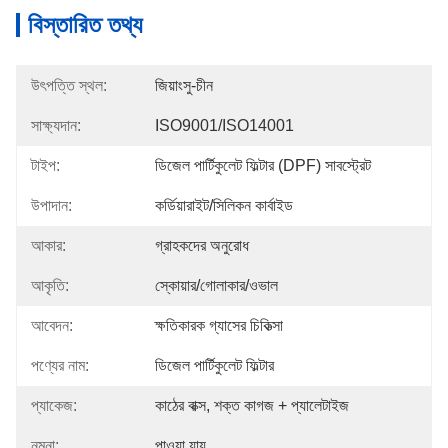
বিস্তারিত তথ্য
উৎপত্তি স্থল:
জিয়াংসু-চীন
সাক্ষ্যদান:
ISO9001/ISO14001
টাইপ:
ডিজেল পার্টিকুলেট ফিল্টার (DPF) সাবস্ট্রেট
উপাদান:
কর্ডিয়ারাইট/সিলিকন কার্বাইড
আকার:
গ্রাহকদের অনুরোধ
আকৃতি:
স্কোয়ার/গোলাকার/ওভাল
আবেদন:
ক্ষতিকারক গ্যাসের চিকিত্সা
পণ্যের নাম:
ডিজেল পার্টিকুলেট ফিল্টার
প্যাকেজ:
কাঠের বাক্স, শক্ত কাগজ + প্যালেটাইজ
নমুনা:
পাওয়া যায়