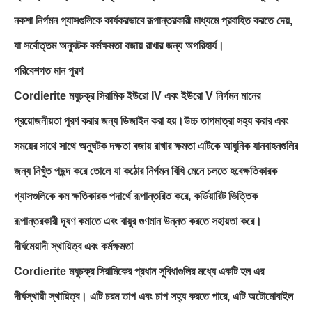
নকশা নির্গমন গ্যাসগুলিকে কার্যকরভাবে রূপান্তরকারী মাধ্যমে প্রবাহিত করতে দেয়,
যা সর্বোত্তম অনুঘটক কর্মক্ষমতা বজায় রাখার জন্য অপরিহার্য।
পরিবেশগত মান পূরণ
Cordierite মধুচক্র সিরামিক ইউরো IV এবং ইউরো V নির্গমন মানের
প্রয়োজনীয়তা পূরণ করার জন্য ডিজাইন করা হয়।উচ্চ তাপমাত্রা সহ্য করার এবং
সময়ের সাথে সাথে অনুঘটক দক্ষতা বজায় রাখার ক্ষমতা এটিকে আধুনিক যানবাহনগুলির
জন্য নিখুঁত পছন্দ করে তোলে যা কঠোর নির্গমন বিধি মেনে চলতে হবেক্ষতিকারক
গ্যাসগুলিকে কম ক্ষতিকারক পদার্থে রূপান্তরিত করে, কর্ডিয়ারিট ভিত্তিক
রূপান্তরকারী দূষণ কমাতে এবং বায়ুর গুণমান উন্নত করতে সহায়তা করে।
দীর্ঘমেয়াদী স্থায়িত্ব এবং কর্মক্ষমতা
Cordierite মধুচক্র সিরামিকের প্রধান সুবিধাগুলির মধ্যে একটি হল এর
দীর্ঘস্থায়ী স্থায়িত্ব। এটি চরম তাপ এবং চাপ সহ্য করতে পারে, এটি অটোমোবাইল