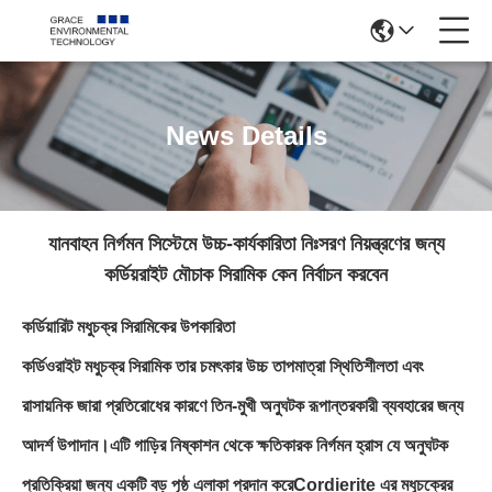
News Details
যানবাহন নির্গমন সিস্টেমে উচ্চ-কার্যকারিতা নিঃসরণ নিয়ন্ত্রণের জন্য
কর্ডিয়রাইট মৌচাক সিরামিক কেন নির্বাচন করবেন
কর্ডিয়ারিট মধুচক্র সিরামিকের উপকারিতা
কর্ডিওরাইট মধুচক্র সিরামিক তার চমৎকার উচ্চ তাপমাত্রা স্থিতিশীলতা এবং
রাসায়নিক জারা প্রতিরোধের কারণে তিন-মুখী অনুঘটক রূপান্তরকারী ব্যবহারের জন্য
আদর্শ উপাদান।এটি গাড়ির নিষ্কাশন থেকে ক্ষতিকারক নির্গমন হ্রাস যে অনুঘটক
প্রতিক্রিয়া জন্য একটি বড় পৃষ্ঠ এলাকা প্রদান করেCordierite এর মধুচক্রের