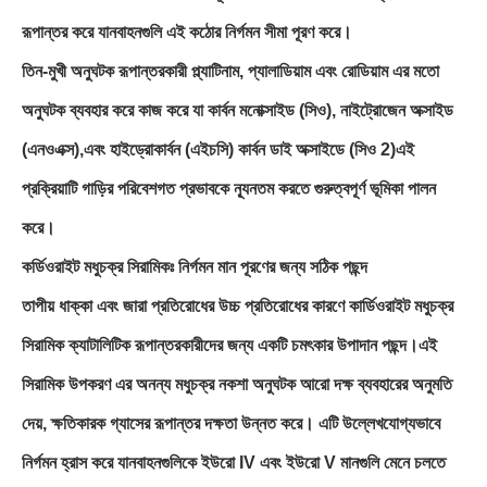
রূপান্তর করে যানবাহনগুলি এই কঠোর নির্গমন সীমা পূরণ করে।
তিন-মুখী অনুঘটক রূপান্তরকারী প্ল্যাটিনাম, প্যালাডিয়াম এবং রোডিয়াম এর মতো
অনুঘটক ব্যবহার করে কাজ করে যা কার্বন মনোক্সাইড (সিও), নাইট্রোজেন অক্সাইড
(এনওএক্স),এবং হাইড্রোকার্বন (এইচসি) কার্বন ডাই অক্সাইডে (সিও 2)এই
প্রক্রিয়াটি গাড়ির পরিবেশগত প্রভাবকে ন্যূনতম করতে গুরুত্বপূর্ণ ভূমিকা পালন
করে।
কর্ডিওরাইট মধুচক্র সিরামিকঃ নির্গমন মান পূরণের জন্য সঠিক পছন্দ
তাপীয় ধাক্কা এবং জারা প্রতিরোধের উচ্চ প্রতিরোধের কারণে কার্ডিওরাইট মধুচক্র
সিরামিক ক্যাটালিটিক রূপান্তরকারীদের জন্য একটি চমৎকার উপাদান পছন্দ।এই
সিরামিক উপকরণ এর অনন্য মধুচক্র নকশা অনুঘটক আরো দক্ষ ব্যবহারের অনুমতি
দেয়, ক্ষতিকারক গ্যাসের রূপান্তর দক্ষতা উন্নত করে। এটি উল্লেখযোগ্যভাবে
নির্গমন হ্রাস করে যানবাহনগুলিকে ইউরো IV এবং ইউরো V মানগুলি মেনে চলতে