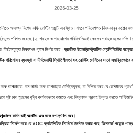
2026-03-25
ুলিতে অসংখ্য বিশেষ কফি রোস্টিং প্ল্যান্ট অবস্থিত।
শহুরে পরিবেশগত নিয়মকানুন কঠোর হওয়ার
বিন্দুতে পরিণত হয়েছে।
২. গ্রাহক ও প্রয়োগের পরিস্থিতি
এই ক্ষেত্রে গ্রাহক হলেন দক্ষিণ ক
এবং কিটোনযুক্ত নিষ্কাশন গ্যাস নির্গত করে।
প্রচলিত ইলেক্ট্রোস্ট্যাটিক প্রেসিপিটেটর গন্ধে
লিটিক পরিশোধন ব্যবস্থা যা দীর্ঘমেয়াদী স্থিতিশীলতা সহ রোস্টিং মেশিনের সাথে সমন্বিতভা
অফ তাপমাত্রা: কম লাইট-অফ তাপমাত্রা বৈশিষ্ট্যযুক্ত, যা নিশ্চিত করে যে রোস্টারের প্রাথমি
র কারণে সৃষ্ট চাপ হ্রাসের বৃদ্ধি কার্যকরভাবে কমাতে এবং নিষ্কাশন প্রবাহ উন্নত করতে অপ্ট
 অণুগুলিকে কার্বন ডাই অক্সাইড এবং জলে রূপান্তরিত করে।
ক্রিয়া নির্দেশ করে যে VOC ক্যাটালিটিক সিস্টেম ইনস্টল করার পরে, ডিসচার্জ পয়েন্টে গন্