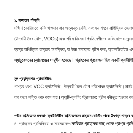
১. বাজারের পটভূমি
দক্ষিণ কোরিয়াতে কফি খাওয়ার হার অত্যন্ত বেশি, এবং ঘন শহুরে বাণিজ্যিক জেলাগ
(উদ্বায়ী জৈব যৌগ, VOCs) এবং গ্রীস নিঃসরণ প্রতিবেশীদের অভিযোগের কেন্দ্র
ব্যস্ত বাণিজ্যিক রাস্তায় অবস্থিত, যা উচ্চ ঘনত্বের গ্রীস কণা, অ্যালডিহাইড 
স্যাচুরেশনের চ্যালেঞ্জের সম্মুখীন হয়েছে। গ্রাহকের প্রয়োজন ছিল একটি ক্যাটা
মূল প্রযুক্তিগত প্যারামিটার:
পণ্যের ধরণ: VOC ক্যাটালিস্ট - উদ্বায়ী জৈব যৌগ পরিশোধন ক্যাটালিস্ট।
লাইট-
যার ফলে শক্তি খরচ কমে যায়।
অ্যান্টি-ক্লগিং স্ট্রাকচার: গ্রীস ঘনীভূত হওয়া
গভীর অক্সিডেশন দক্ষতা: ক্যাটালিটিক অক্সিডেশনের মাধ্যমে রোস্টিং থেকে উৎপন্ন গন্ধের
৪. গ্রাহকের প্রতিক্রিয়া ও সারসংক্ষেপ
কোরিয়ান গ্রাহকের কাছ থেকে প্রাপ্ত প্রতি