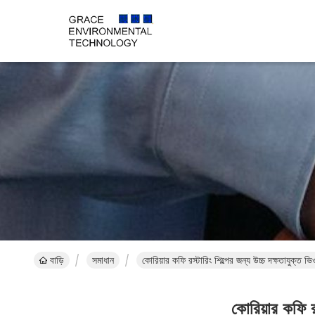
বাড়ি
সমাধান
কোরিয়ার কফি রস্টারিং শিল্পের জন্য উচ্চ দক্ষতাযুক্ত 
কোরিয়ার কফি র