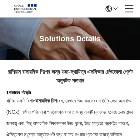
Solutions Details
রাশিয়ান রাসায়নিক শিল্পের জন্য উচ্চ-স্থায়িত্ব এসসিআর ঢেউতোলা প্লেট
অনুঘটক সমাধান
1বাজারের পটভূমি
রাশিয়া একটি বিশাল
রাসায়নিক শিল্প
বেস, যেখানে উচ্চ ঘনত্বের নাইট্রোজেন অক্সাইড
(NOx) নির্গমন পরিচালনা পরিবেশগত সম্মতি জন্য একটি চ্যালেঞ্জ হয়েছে
.
চরম ঠান্ডা
জলবায়ু এবং কিছু রাসায়নিক নিষ্কাশনের উচ্চ ধুলো, উচ্চ সান্দ্রতা প্রকৃতির কারণে,
ঐতিহ্যগত মধুচক্র অনুঘটকগুলি বন্ধ বা ক্ষয় হওয়ার প্রবণতা রয়েছে
.
রাশিয়ান