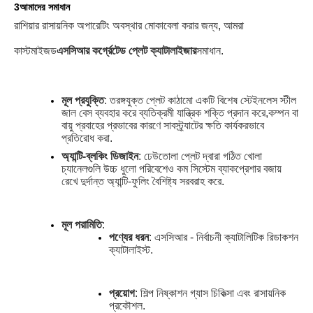
3আমাদের সমাধান
রাশিয়ার রাসায়নিক অপারেটিং অবস্থার মোকাবেলা করার জন্য, আমরা
কাস্টমাইজড
এসসিআর কর্গ্রেটেড প্লেট ক্যাটালাইজার
সমাধান
.
মূল প্রযুক্তি
: তরঙ্গযুক্ত প্লেট কাঠামো একটি বিশেষ স্টেইনলেস স্টীল
জাল বেস ব্যবহার করে ব্যতিক্রমী যান্ত্রিক শক্তি প্রদান করে,কম্পন বা
বায়ু প্রবাহের প্রভাবের কারণে সাবস্ট্র্যাটের ক্ষতি কার্যকরভাবে
প্রতিরোধ করা
.
অ্যান্টি-ব্লকিং ডিজাইন
: ঢেউতোলা প্লেট দ্বারা গঠিত খোলা
চ্যানেলগুলি উচ্চ ধুলো পরিবেশেও কম সিস্টেম ব্যাকপ্রেশার বজায়
রেখে দুর্দান্ত অ্যান্টি-ফুলিং বৈশিষ্ট্য সরবরাহ করে
.
মূল পরামিতি
:
পণ্যের ধরন
: এসসিআর - নির্বাচনী ক্যাটালিটিক রিডাকশন
ক্যাটালাইস্ট
.
প্রয়োগ
: শিল্প নিষ্কাশন গ্যাস চিকিত্সা এবং রাসায়নিক
প্রকৌশল
.