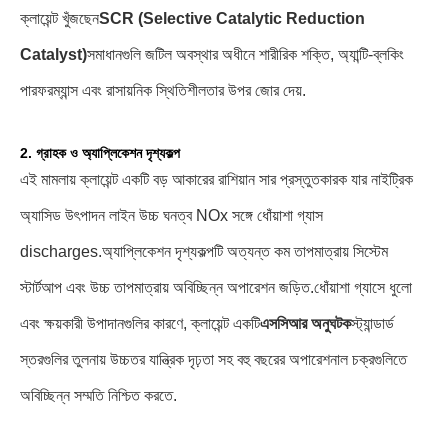
ক্লায়েন্ট খুঁজছেন
SCR (Selective Catalytic Reduction
Catalyst)
সমাধানগুলি জটিল অবস্থার অধীনে শারীরিক শক্তি, অ্যান্টি-ব্লকিং
পারফরম্যান্স এবং রাসায়নিক স্থিতিশীলতার উপর জোর দেয়
.
2. গ্রাহক ও অ্যাপ্লিকেশন দৃশ্যকল্প
এই মামলায় ক্লায়েন্ট একটি বড় আকারের রাশিয়ান সার প্রস্তুতকারক যার নাইট্রিক
অ্যাসিড উৎপাদন লাইন উচ্চ ঘনত্ব NOx সঙ্গে ধোঁয়াশা গ্যাস
discharges
.
অ্যাপ্লিকেশন দৃশ্যকল্পটি অত্যন্ত কম তাপমাত্রায় সিস্টেম
স্টার্টআপ এবং উচ্চ তাপমাত্রায় অবিচ্ছিন্ন অপারেশন জড়িত
.
ধোঁয়াশা গ্যাসে ধুলো
এবং ক্ষয়কারী উপাদানগুলির কারণে, ক্লায়েন্ট একটি
এসসিআর অনুঘটক
স্ট্যান্ডার্ড
স্তরগুলির তুলনায় উচ্চতর যান্ত্রিক দৃঢ়তা সহ বহু বছরের অপারেশনাল চক্রগুলিতে
অবিচ্ছিন্ন সম্মতি নিশ্চিত করতে
.