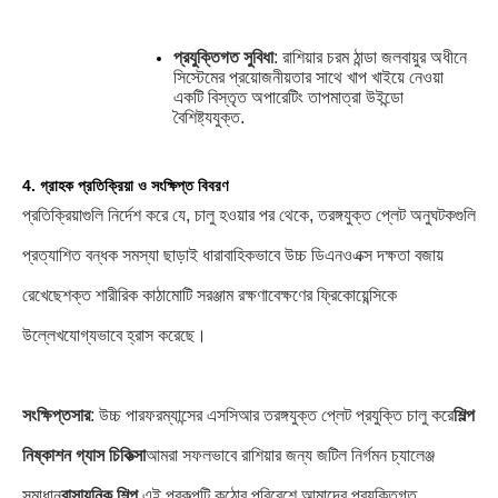
প্রযুক্তিগত সুবিধা
: রাশিয়ার চরম ঠান্ডা জলবায়ুর অধীনে
সিস্টেমের প্রয়োজনীয়তার সাথে খাপ খাইয়ে নেওয়া
একটি বিস্তৃত অপারেটিং তাপমাত্রা উইন্ডো
বৈশিষ্ট্যযুক্ত
.
4. গ্রাহক প্রতিক্রিয়া ও সংক্ষিপ্ত বিবরণ
প্রতিক্রিয়াগুলি নির্দেশ করে যে, চালু হওয়ার পর থেকে, তরঙ্গযুক্ত প্লেট অনুঘটকগুলি
প্রত্যাশিত বন্ধক সমস্যা ছাড়াই ধারাবাহিকভাবে উচ্চ ডিএনওএক্স দক্ষতা বজায়
রেখেছে
শক্ত শারীরিক কাঠামোটি সরঞ্জাম রক্ষণাবেক্ষণের ফ্রিকোয়েন্সিকে
উল্লেখযোগ্যভাবে হ্রাস করেছে।
সংক্ষিপ্তসার
: উচ্চ পারফরম্যান্সের এসসিআর তরঙ্গযুক্ত প্লেট প্রযুক্তি চালু করে
শিল্প
নিষ্কাশন গ্যাস চিকিত্সা
আমরা সফলভাবে রাশিয়ার জন্য জটিল নির্গমন চ্যালেঞ্জ
সমাধান
রাসায়নিক শিল্প
.
এই প্রকল্পটি কঠোর পরিবেশে আমাদের প্রযুক্তিগত