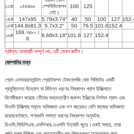
এরকম কোন
১৩#
১৪৪x৬৮
স্পেসিফিকেশন
100
125
নেই।
১৪#
147x95
5.79x3.74"
40
50
100
127
152.
১৫#
144.8x81.3
5.7x3.2"
50
76.5
101.6
152.4
169.৭x৮০।
১৬#
6.68x3.18"
101.6
127
152.4
8
দ্রষ্টব্যঃ আকারটি সম্পূর্ণ নয়, এটি কেবল রুটিন।
কোম্পানির তথ্য
গ্রেস এনভায়রনমেন্টাল প্রোটেকশন টেকনোলজি কোং লিমিটেড একটি
প্রযুক্তিগত উদ্যোগ যা বিভিন্ন ধরণের নিষ্কাশন গ্যাস চিকিত্সাতে
বিশেষীকরণ করেছে।টিমের অভ্যন্তরীণ জ্বলন ইঞ্জিনের নির্গমন গ্যাস এবং
ভিওসি চিকিত্সার সমৃদ্ধ অভিজ্ঞতা এবং দশ বছরেরও বেশি কাজের অভিজ্ঞতা
রয়েছেবর্তমানে, পণ্যগুলি সমস্ত ধরণের নিষ্কাশন অনুঘটক,
ডিওসি,সিডিপিএফ,এসসিআর,এএসসি ইত্যাদি জুড়ে।একই সময়ে, তারা
বর্জ্য তরল চিকিত্সা এবং অভ্যন্তরীণ বায়ু বিশুদ্ধকরণ অন্তর্ভুক্ত করে,