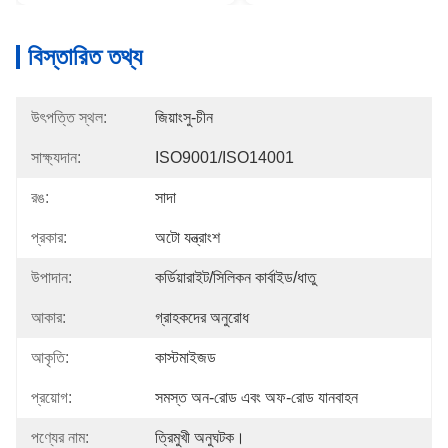
বিস্তারিত তথ্য
উৎপত্তি স্থল:
জিয়াংসু-চীন
সাক্ষ্যদান:
ISO9001/ISO14001
রঙ:
সাদা
প্রকার:
অটো যন্ত্রাংশ
উপাদান:
কর্ডিয়ারাইট/সিলিকন কার্বাইড/ধাতু
আকার:
গ্রাহকদের অনুরোধ
আকৃতি:
কাস্টমাইজড
প্রয়োগ:
সমস্ত অন-রোড এবং অফ-রোড যানবাহন
পণ্যের নাম:
ত্রিমুখী অনুঘটক।