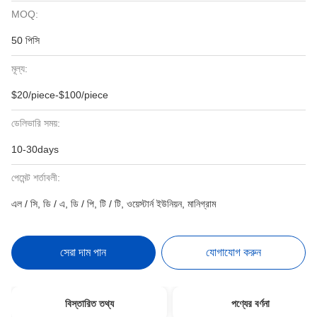
MOQ:
50 পিসি
মূল্য:
$20/piece-$100/piece
ডেলিভারি সময়:
10-30days
পেমেন্ট শর্তাবলী:
এল / সি, ডি / এ, ডি / পি, টি / টি, ওয়েস্টার্ন ইউনিয়ন, মানিগ্রাম
সেরা দাম পান
যোগাযোগ করুন
বিস্তারিত তথ্য
পণ্যের বর্ণনা