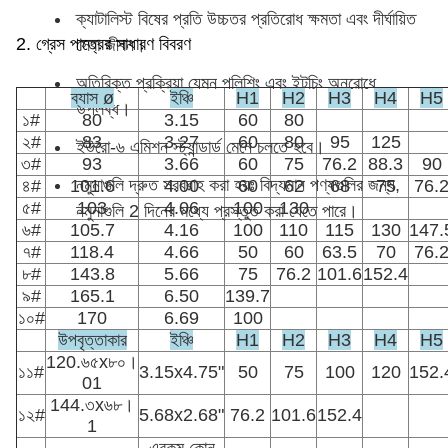
ক্যাটালিস্ট বিষের প্রতি উচ্চতর প্রতিরোধ ক্ষমতা এবং দীর্ঘায়িত
2. গ্রেস পাত্রের সাধারণ বিবরণ
সেবা জীবন।
অতিরিক্ত প্রক্রিয়া যেমন পলিশিং এবং ইটচিং অনুরোধে
ব্যাস ø
ইঞ্চি
H1
H2
H3
H4
H5
উপলব্ধ।
১#
80
3.15
60
80
২#
83
3.27
60
80
95
125
ইউরো-৬ এমিশন স্ট্যান্ডার্ড মেনে চলতে হবে।
৩#
93
3.66
60
75
76.2
88.3
90
নমুনাগুলি দ্রুত সরবরাহ করা হয়ঃ বিদ্যমান পণ্যগুলির জন্য,
৪#
101.6
4.00
60
62
68
75
76.
৫#
103
4.06
100
130
নমুনাগুলি 2 দিনের মধ্যে প্রস্তুত করা যেতে পারে।
৬#
105.7
4.16
100
110
115
130
147.
৭#
118.4
4.66
50
60
63.5
70
76.
৮#
143.8
5.66
75
76.2
101.6
152.4
৯#
165.1
6.50
139.7
১০#
170
6.69
100
উপবৃত্তাকার
ইঞ্চি
H1
H2
H3
H4
H5
120.৬৫x৮০।
১১#
3.15x4.75"
50
75
100
120
152.
01
144.৩x৬৮।
১২#
5.68x2.68"
76.2
101.6
152.4
1