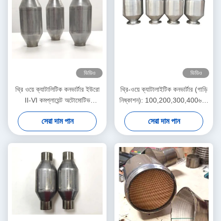
ভিডিও
ভিডিও
থ্রি ওয়ে ক্যাটালিটিক কনভার্টার ইউরো
থ্রি-ওয়ে ক্যাটালাইটিক কনভার্টার (গাড়ি
II-VI কমপ্লায়েন্ট অটোমোটিভ
নিষ্কাশন): 100,200,300,400৬০০
টিডব্লিউসি - ২.৫" ৫০ সেল
সেল কাউন্ট। ইউরো ৩।
সেরা দাম পান
সেরা দাম পান