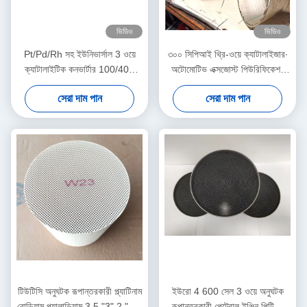
ভিডিও
ভিডিও
Pt/Pd/Rh সহ ইউনিভার্সাল 3 ওয়ে
৩০০ সিপিআই থ্রি-ওয়ে ক্যাটালাইজার∙
ক্যাটালাইটিক কনভার্টার 100/400
অটোমোটিভ এক্সজোস্ট পিউরিফিকেশন
সেল, 2.5 "/3 ইঞ্চি আকার
সিস্টেম∙ ইউরো ৬ মান পূরণ করে
সেরা দাম পান
সেরা দাম পান
টিউটিসি অনুঘটক রূপান্তরকারী প্ল্যাটিনাম
ইউরো 4 600 সেল 3 ওয়ে অনুঘটক
রোডিয়াম প্যালাডিয়াম 3.5 "3" 2 "2.5
রূপান্তরকারী পেট্রোল ইঞ্জিন পিটি পি