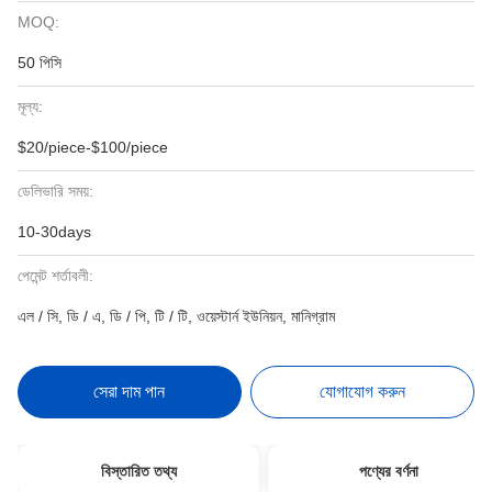
MOQ:
50 পিসি
মূল্য:
$20/piece-$100/piece
ডেলিভারি সময়:
10-30days
পেমেন্ট শর্তাবলী:
এল / সি, ডি / এ, ডি / পি, টি / টি, ওয়েস্টার্ন ইউনিয়ন, মানিগ্রাম
সেরা দাম পান
যোগাযোগ করুন
বিস্তারিত তথ্য
পণ্যের বর্ণনা