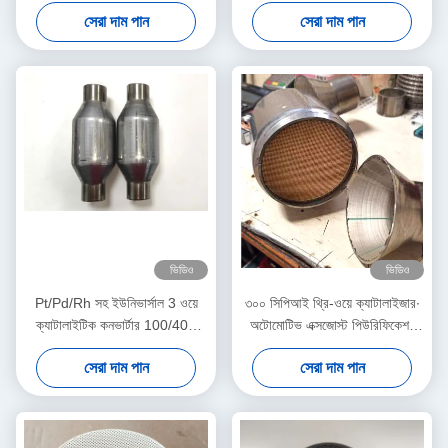
টিডব্লিউসি - ২.৫" ৫০ সেল
সেল কাউন্ট। ইউরো ৩।
সেরা দাম পান
সেরা দাম পান
ভিডিও
ভিডিও
Pt/Pd/Rh সহ ইউনিভার্সাল 3 ওয়ে
৩০০ সিপিআই থ্রি-ওয়ে ক্যাটালাইজার∙
ক্যাটালাইটিক কনভার্টার 100/400
অটোমোটিভ এক্সজোস্ট পিউরিফিকেশন
সেল, 2.5 "/3 ইঞ্চি আকার
সিস্টেম∙ ইউরো ৬ মান পূরণ করে
সেরা দাম পান
সেরা দাম পান