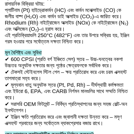
রাসায়নিক বিক্রিয়া ঘটায়:
প্লাটিনাম (Pt) হাইড্রোকার্বন (HC) এবং কার্বন মনোক্সাইড (CO) কে
জলীয় বাষ্প (H₂O) এবং কার্বন ডাই অক্সাইড (CO₂)-এ জারিত করে।
Rhodium (Rh) নাইট্রোজেন অক্সাইড (NOx) কে নাইট্রোজেন (N₂)
এবং অক্সিজেন (O₂)-এ হ্রাস করে।
এই প্রতিক্রিয়াগুলি 250°C (482°F) এবং তার উপরে সক্রিয় হয়, ইঞ্জিন
গরম হওয়ার পরে সর্বোত্তম দক্ষতা নিশ্চিত করে।
মূল বৈশিষ্ট্য এবং সুবিধা
✔ 600 CPSI (প্রতি বর্গ ইঞ্চিতে সেল) স্তর – উচ্চ-ঘনত্বের নকশা
উচ্চতর অনুঘটক দক্ষতার জন্য পৃষ্ঠের ক্ষেত্রফলকে সর্বাধিক করে।
✔ টেকসই স্টেইনলেস স্টিল শেল – ক্ষয় প্রতিরোধ করে এবং চরম এক্সহস্ট
তাপমাত্রা সহ্য করে।
✔ মূল্যবান ধাতু অনুঘটক স্তর (Pt, Pd, Rh) – দীর্ঘস্থায়ী কর্মক্ষমতা
এবং ইউরো 6, EPA, এবং CARB নির্গমন মানগুলির সাথে সম্মতি নিশ্চিত
করে।
✔ সরাসরি OEM ফিটমেন্ট – নির্বিঘ্ন প্রতিস্থাপনের জন্য সহজ বোল্ট-অন
ইনস্টলেশন।
✔ ইঞ্জিন ক্ষতি প্রতিরোধ করে এবং জ্বালানী দক্ষতা উন্নত করে – মসৃণ
এক্সহস্ট প্রবাহের জন্য সর্বোত্তম ব্যাকপ্রেসার বজায় রাখে।