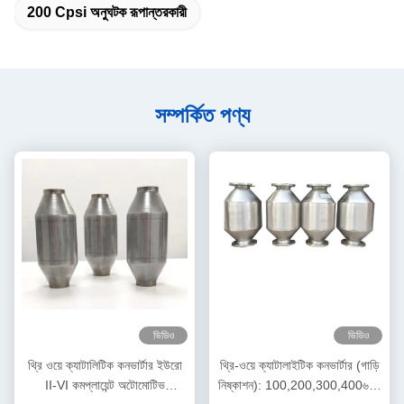
200 Cpsi অনুঘটক রূপান্তরকারী
সম্পর্কিত পণ্য
ভিডিও
ভিডিও
থ্রি ওয়ে ক্যাটালিটিক কনভার্টার ইউরো
থ্রি-ওয়ে ক্যাটালাইটিক কনভার্টার (গাড়ি
II-VI কমপ্লায়েন্ট অটোমোটিভ
নিষ্কাশন): 100,200,300,400৬০০