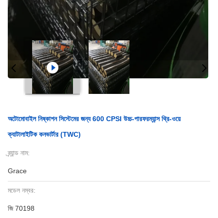
অটোমোবাইল নিষ্কাশন সিস্টেমের জন্য 600 CPSI উচ্চ-পারফরম্যান্স থ্রি-ওয়ে
ক্যাটালাইটিক কনভার্টার (TWC)
ব্র্যান্ড নাম:
Grace
মডেল নম্বর:
জি 70198