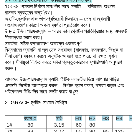
কেন আমাদের ক্যাটালাইটিক কনভার্টার নির্বাচন করবেন?
100% গ্লোবাল নির্গমন মানগুলির সাথে সম্মতি – বেশিরভাগ অঞ্চলে
রাস্তার ব্যবহারের জন্য বৈধ।
অ্যান্টি-ক্লোজিং এবং তাপ-প্রতিরোধী ডিজাইন – তেল বা জ্বালানী
সংযোজনগুলির কারণে অকাল ব্যর্থতা প্রতিরোধ করে।
উন্নত ইঞ্জিন পারফরম্যান্স – আরও ভাল থ্রোটল প্রতিক্রিয়ার জন্য এক্সহস্ট
সীমাবদ্ধতা হ্রাস করে।
সতর্কতা: সঠিক রক্ষণাবেক্ষণ অত্যন্ত গুরুত্বপূর্ণ
নিম্নমানের জ্বালানী বা ভুল তেল সংযোজন (সালফার, ফসফরাস, জিঙ্ক বা
সীসা বেশি) ব্যবহার করলে অনুঘটক আবরণ হতে পারে, যা দক্ষতা হ্রাস
করে। দীর্ঘায়ুতা নিশ্চিত করতে সর্বদা প্রস্তুতকারকের সুপারিশগুলি অনুসরণ
করুন।
আমাদের উচ্চ-পারফরম্যান্স ক্যাটালাইটিক কনভার্টার দিয়ে আপনার গাড়ির
এক্সহস্ট সিস্টেম আপগ্রেড করুন—নির্গমন হ্রাস করুন, দক্ষতা বাড়ান এবং
পরিবেশগত বিধিগুলির সাথে সঙ্গতি বজায় রাখুন!
2. GRACE মৃৎশিল্প সাধারণ বৈশিষ্ট্য
ব্যাস ø
ইঞ্চি
H1
H2
H3
H4
1#
80
3.15
60
80
2#
83
3.27
60
80
95
125