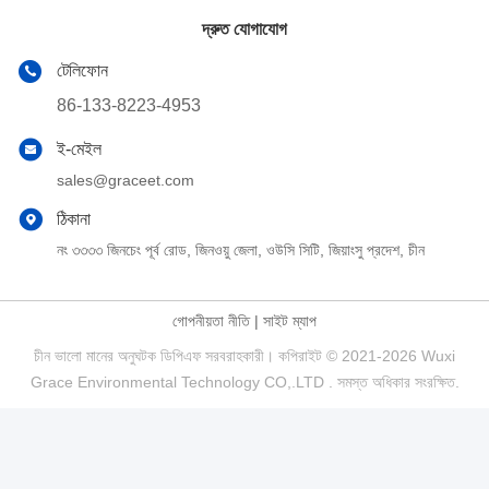
দ্রুত যোগাযোগ
টেলিফোন
86-133-8223-4953
ই-মেইল
sales@graceet.com
ঠিকানা
নং ৩৩৩৩ জিনচেং পূর্ব রোড, জিনওয়ু জেলা, ওউসি সিটি, জিয়াংসু প্রদেশ, চীন
গোপনীয়তা নীতি
|
সাইট ম্যাপ
চীন ভালো মানের অনুঘটক ডিপিএফ সরবরাহকারী। কপিরাইট © 2021-2026 Wuxi
Grace Environmental Technology CO,.LTD . সমস্ত অধিকার সংরক্ষিত.