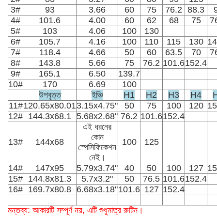
3#
93
3.66
60
75
76.2
88.3
4#
101.6
4.00
60
62
68
75
7
5#
103
4.06
100
130
6#
105.7
4.16
100
110
115
130
14
7#
118.4
4.66
50
60
63.5
70
7
8#
143.8
5.66
75
76.2
101.6
152.4
9#
165.1
6.50
139.7
10#
170
6.69
100
উপবৃত্ত
ইঞ্চি
H1
H2
H3
H4
11#
120.65x80.01
3.15x4.75"
50
75
100
120
15
12#
144.3x68.1
5.68x2.68"
76.2
101.6
152.4
এই ধরনের
কোন
13#
144x68
100
125
স্পেসিফিকেশন
নেই।
14#
147x95
5.79x3.74"
40
50
100
127
15
15#
144.8x81.3
5.7x3.2"
50
76.5
101.6
152.4
16#
169.7x80.8
6.68x3.18"
101.6
127
152.4
মন্তব্য: আকারটি সম্পূর্ণ নয়, এটি শুধুমাত্র রুটিন।