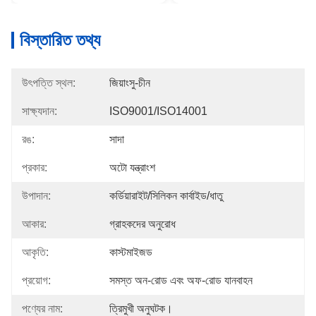
বিস্তারিত তথ্য
উৎপত্তি স্থল:
জিয়াংসু-চীন
সাক্ষ্যদান:
ISO9001/ISO14001
রঙ:
সাদা
প্রকার:
অটো যন্ত্রাংশ
উপাদান:
কর্ডিয়ারাইট/সিলিকন কার্বাইড/ধাতু
আকার:
গ্রাহকদের অনুরোধ
আকৃতি:
কাস্টমাইজড
প্রয়োগ:
সমস্ত অন-রোড এবং অফ-রোড যানবাহন
পণ্যের নাম:
ত্রিমুখী অনুঘটক।