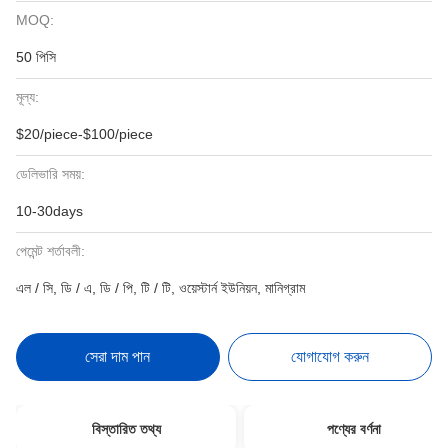
MOQ:
50 পিসি
মূল্য:
$20/piece-$100/piece
ডেলিভারি সময়:
10-30days
পেমেন্ট শর্তাবলী:
এল / সি, ডি / এ, ডি / পি, টি / টি, ওয়েস্টার্ন ইউনিয়ন, মানিগ্রাম
সেরা দাম পান
যোগাযোগ করুন
বিস্তারিত তথ্য
পণ্যের বর্ণনা