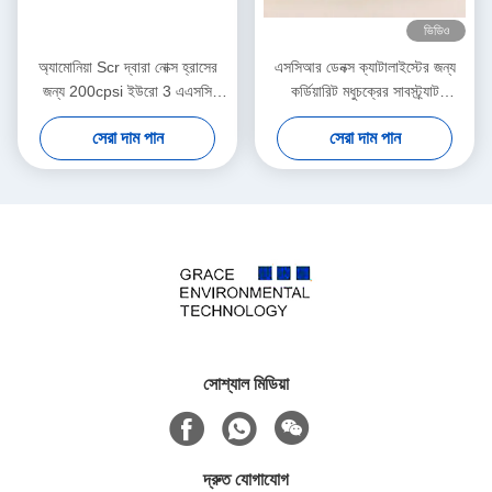
ভিডিও
অ্যামোনিয়া Scr দ্বারা নোক্স হ্রাসের
এসসিআর ডেনক্স ক্যাটালাইস্টের জন্য
জন্য 200cpsi ইউরো 3 এএসসি
কর্ডিয়ারিট মধুচক্রের সাবস্ট্র্যাট
অনুঘটক
নেতৃস্থানীয় নির্মাতারা
সেরা দাম পান
সেরা দাম পান
সোশ্যাল মিডিয়া
দ্রুত যোগাযোগ