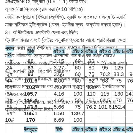
এনএইচ/NOX অনুপাত (0.9–1.1) বজায় রাখে
অ্যামোনিয়া স্লিপকে হ্রাস করা (<10 পিপিএম)।
ওবিডি কমপ্লায়েন্স (ইউরো চতুর্থ/ভি): ত্রুটি সনাক্তকরণের জন্য ইন-বোর্ড
ডায়াগনস্টিকস ইন্টিগ্রেটেড (যেমন, ইউরিয়া স্তর, অনুঘটক দক্ষতা হ্রাস)।
3। অপ্টিমাইজড এক্সস্টাস্ট ফ্লো এবং মিক্সিং
স্ট্যাটিক মিক্সার এবং টার্বুলেটর: অনুঘটক প্রবেশের আগে, প্রতিক্রিয়া দক্ষতা
উন্নত করার আগে ইউনিফর্ম এনএইচ₃/NOX বিতরণ নিশ্চিত করুন।
ব্যাস
ইঞ্চি
এইচ 1
এইচ 2
এইচ 3
এইচ 4
এইচ 5
এই
Ø
তাপীয় পরিচালনা: ইনসুলেটেড এক্সস্টাস্ট পাইপিংও কম ইঞ্জিন লোডেও
1#
80
3.15
60
80
সর্বোত্তম এসসিআর অপারেটিং তাপমাত্রা (250–400 ° C) বজায় রাখে।
2#
83
3.27
60
80
95
125
4। কমপ্যাক্ট এবং শক্তিশালী প্যাকেজিং
3#
93
3.66
60
75
76.2
88.3
9
ইন্টিগ্রেটেড মাফলার ডিজাইন: এসসিআর অনুঘটকটি ইঞ্জিন এক্সস্টাস্ট
4#
101.6
4.00
60
62
68
75
76
মাফলারের মধ্যে প্যাকেজ করা হয়, স্থান সংরক্ষণ করে এবং ইনস্টলেশনকে
5#
103
4.06
100
130
6#
105.7
4.16
100
110
115
130
14
সহজতর করে।
7#
118.4
4.66
50
60
63.5
70
76
জারা-প্রতিরোধী আবাসন: কঠোর পরিবেশের জন্য স্টেইনলেস স্টিল বা
8#
143.8
5.66
75
76.2
101.6
152.4
অ্যালুমিনাইজড ইস্পাত নির্মাণ।
9#
165.1
6.50
139.7
10#
170
6.69
100
উপবৃত্ত
ইঞ্চি
এইচ 1
এইচ 2
এইচ 3
এইচ 4
এই