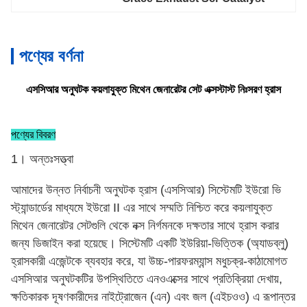
পণ্যের বর্ণনা
এসসিআর অনুঘটক কয়লাযুক্ত মিথেন জেনারেটর সেট এক্সস্টাস্ট নিঃসরণ হ্রাস
পণ্যের বিবরণ
1। অন্তঃসত্ত্বা
আমাদের উন্নত নির্বাচনী অনুঘটক হ্রাস (এসসিআর) সিস্টেমটি ইউরো ভি
স্ট্যান্ডার্ডের মাধ্যমে ইউরো II এর সাথে সম্মতি নিশ্চিত করে কয়লাযুক্ত
মিথেন জেনারেটর সেটগুলি থেকে নক্স নির্গমনকে দক্ষতার সাথে হ্রাস করার
জন্য ডিজাইন করা হয়েছে। সিস্টেমটি একটি ইউরিয়া-ভিত্তিক (অ্যাডব্লু)
হ্রাসকারী এজেন্টকে ব্যবহার করে, যা উচ্চ-পারফরম্যান্স মধুচক্র-কাঠামোগত
এসসিআর অনুঘটকটির উপস্থিতিতে এনওএক্সের সাথে প্রতিক্রিয়া দেখায়,
ক্ষতিকারক দূষণকারীদের নাইট্রোজেন (এন) এবং জল (এইচওও) এ রূপান্তর