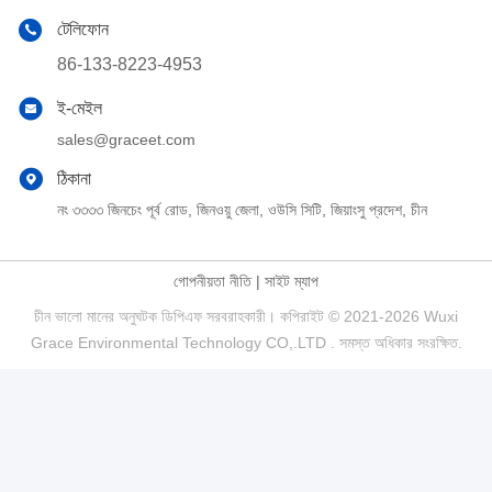
টেলিফোন
86-133-8223-4953
ই-মেইল
sales@graceet.com
ঠিকানা
নং ৩৩৩৩ জিনচেং পূর্ব রোড, জিনওয়ু জেলা, ওউসি সিটি, জিয়াংসু প্রদেশ, চীন
গোপনীয়তা নীতি
|
সাইট ম্যাপ
চীন ভালো মানের অনুঘটক ডিপিএফ সরবরাহকারী। কপিরাইট © 2021-2026 Wuxi
Grace Environmental Technology CO,.LTD . সমস্ত অধিকার সংরক্ষিত.