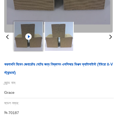
কয়লাখনি মিথেন জেনারেটর সেটের জন্য নিষ্কাশন এসসিআর ডিনক্স ক্যাটালাইস্ট (ইউরো II-Ⅴ
স্ট্যান্ডার্ড)
ব্র্যান্ড নাম:
Grace
মডেল নম্বর:
জি-70187