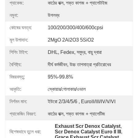
প্যাকেজ:
কাঠের বাক্স, শক্ত কাগজ + প্যালেটাইজ
নমুনা:
উপলব্ধ
কোষের ঘনত্ব:
100/200/300/400/600cpsi
মূল উপাদান:
2MgO 2Al2O3 5SiO2
শিপিং টাইপ:
DHL, Fedex, সমুদ্র, বায়ু দ্বারা
বৈশিষ্ট্য:
দীর্ঘ কর্মজীবন, উচ্চ তাপমাত্রা প্রতিরোধের
বিষয়বস্তু:
95%-99.8%
আকৃতি:
স্কোয়ার/গোলাকার/ওভাল
নির্গমন মান:
ইউরো 2/3/4/5/6 , EuroⅡ/Ⅲ/Ⅳ/Ⅴ/Ⅵ
প্যাকেজিং বিবরণ:
কাঠের বাক্স, শক্ত কাগজ + প্যালেটিজ
Exhaust Scr Denox Catalyst
, 
বিশেষভাবে তুলে ধরা:
Scr Denox Catalyst Euro II III
, 
Grace Exhaust Scr Catalyst