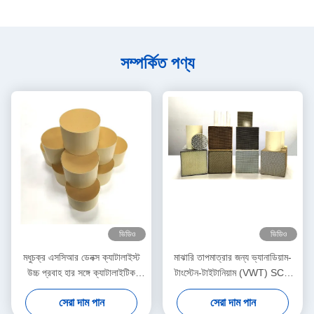
সম্পর্কিত পণ্য
ভিডিও
ভিডিও
মধুচক্র এসসিআর ডেনক্স ক্যাটালাইস্ট
মাঝারি তাপমাত্রার জন্য ভ্যানাডিয়াম-
উচ্চ প্রবাহ হার সঙ্গে ক্যাটালাইটিক
টাংস্টেন-টাইটানিয়াম (VWT) SCR
রূপান্তরকারী জন্য
অনুঘটক মডিউল
সেরা দাম পান
সেরা দাম পান